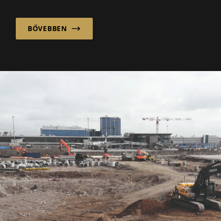
klasszikus-tradicionális építészeti nyelvével
nyugalm...
BŐVEBBEN