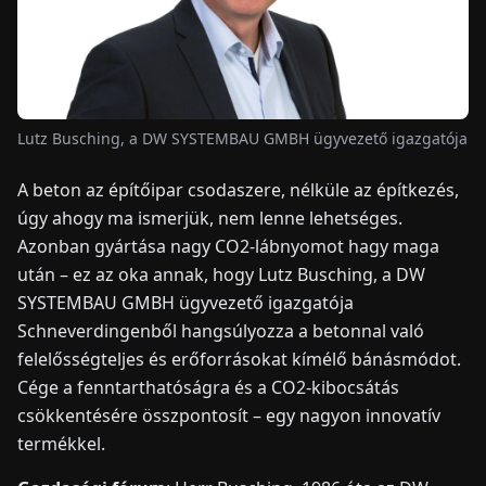
HÍREK
RÓLUNK
Lutz Busching, a DW SYSTEMBAU GMBH ügyvezető igazgatója
A beton az építőipar csodaszere, nélküle az építkezés,
EN
DE
FR
ES
IT
NL
PL
HU
úgy ahogy ma ismerjük, nem lenne lehetséges.
Azonban gyártása nagy CO2-lábnyomot hagy maga
KAPCSOLAT
után – ez az oka annak, hogy Lutz Busching, a DW
SYSTEMBAU GMBH ügyvezető igazgatója
Schneverdingenből hangsúlyozza a betonnal való
felelősségteljes és erőforrásokat kímélő bánásmódot.
Cége a fenntarthatóságra és a CO2-kibocsátás
csökkentésére összpontosít – egy nagyon innovatív
termékkel.