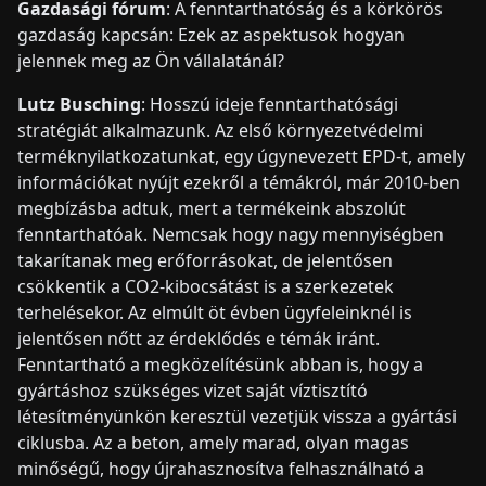
Gazdasági fórum
: A fenntarthatóság és a körkörös
gazdaság kapcsán: Ezek az aspektusok hogyan
jelennek meg az Ön vállalatánál?
Lutz Busching
: Hosszú ideje fenntarthatósági
stratégiát alkalmazunk. Az első környezetvédelmi
terméknyilatkozatunkat, egy úgynevezett EPD-t, amely
információkat nyújt ezekről a témákról, már 2010-ben
megbízásba adtuk, mert a termékeink abszolút
fenntarthatóak. Nemcsak hogy nagy mennyiségben
takarítanak meg erőforrásokat, de jelentősen
csökkentik a CO2-kibocsátást is a szerkezetek
terhelésekor. Az elmúlt öt évben ügyfeleinknél is
jelentősen nőtt az érdeklődés e témák iránt.
Fenntartható a megközelítésünk abban is, hogy a
gyártáshoz szükséges vizet saját víztisztító
létesítményünkön keresztül vezetjük vissza a gyártási
ciklusba. Az a beton, amely marad, olyan magas
minőségű, hogy újrahasznosítva felhasználható a