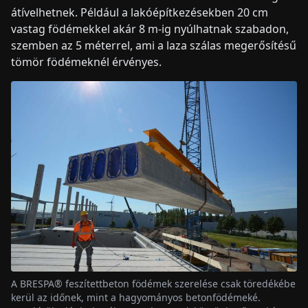
átívelhetnek. Például a lakóépítkezésekben 20 cm
vastag födémekkel akár 8 m-ig nyúlhatnak szabadon,
szemben az 5 méterrel, ami a laza szálas megerősítésű
tömör födémeknél érvényes.
A BRESPA® feszítettbeton födémek szerelése csak töredékébe
kerül az időnek, mint a hagyományos betonfödémeké.