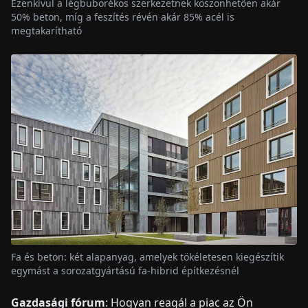
Ezenkívül a légbuborékos szerkezetnek köszönhetően akár
50% beton, míg a feszítés révén akár 85% acél is
megtakarítható
Fa és beton: két alapanyag, amelyek tökéletesen kiegészítik
egymást a sorozatgyártású fa-hibrid építkezésnél
Gazdasági fórum
: Hogyan reagál a piac az Ön