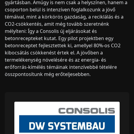
gyártásban. Amúgy is nem csak a helyszínen, hanem a
csoporton belül is intenzíven foglalkozunk a jövő
témáival, mint a körkörös gazdaság, a reciklálás és a
CO2-csökkentés, amit még tovább szeretnénk
mélyíteni: Így a Consolis új eljárásokat és
betonrecepteket kutat. Egy pilot projektben egy
betonreceptet fejlesztettek ki, amellyel 80%-os CO2
kibocsátás csökkenést értek el. A jövőben a
termelékenység növelésére és az energia- és
erőforrás-kímélés témáinak intenzívebbé tételére
összpontosítunk még erőteljesebben.