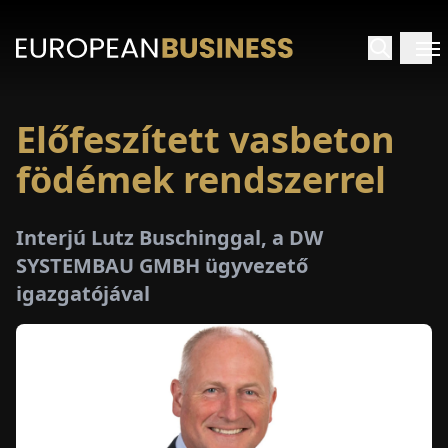
Előfeszített vasbeton
EZDŐLAP
födémek rendszerrel
NTERJÚK
Interjú Lutz Buschinggal, a DW
EKINTÉSEK
SYSTEMBAU GMBH ügyvezető
igazgatójával
AKCIÓK
E-
PAPÍR
ÁSÁROK