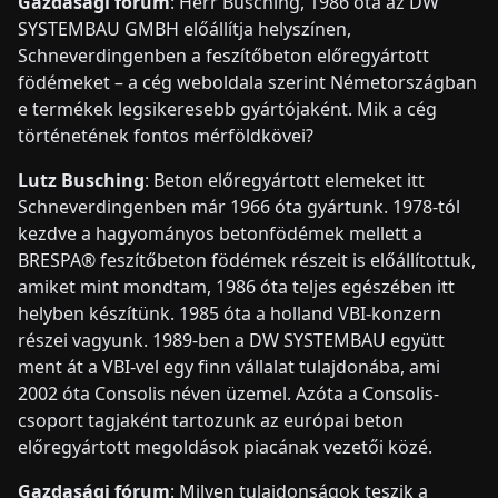
Gazdasági fórum
: Herr Busching, 1986 óta az DW
SYSTEMBAU GMBH előállítja helyszínen,
Schneverdingenben a feszítőbeton előregyártott
födémeket – a cég weboldala szerint Németországban
e termékek legsikeresebb gyártójaként. Mik a cég
történetének fontos mérföldkövei?
Lutz Busching
: Beton előregyártott elemeket itt
Schneverdingenben már 1966 óta gyártunk. 1978-tól
kezdve a hagyományos betonfödémek mellett a
BRESPA® feszítőbeton födémek részeit is előállítottuk,
amiket mint mondtam, 1986 óta teljes egészében itt
helyben készítünk. 1985 óta a holland VBI-konzern
részei vagyunk. 1989-ben a DW SYSTEMBAU együtt
ment át a VBI-vel egy finn vállalat tulajdonába, ami
2002 óta Consolis néven üzemel. Azóta a Consolis-
csoport tagjaként tartozunk az európai beton
előregyártott megoldások piacának vezetői közé.
Gazdasági fórum
: Milyen tulajdonságok teszik a