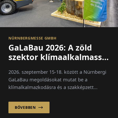
NÜRNBERGMESSE GMBH
GaLaBau 2026: A zöld
szektor klímaalkalmassá
válik
2026. szeptember 15-18. között a Nürnbergi
GaLaBau megoldásokat mutat be a
klímalkalmazkodásra és a szakképzett
munkaerő hiányára. Újdonság: egy külön
jövőbeli tér a digitalizáció és mesterséges
BŐVEBBEN
intelligencia számára.