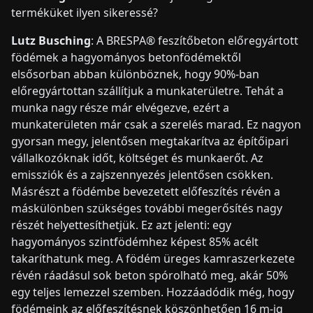
terméküket ilyen sikeressé?
Lutz Busching
: A BRESPA® feszítőbeton előregyártott
födémek a hagyományos betonfödémektől
elsősorban abban különböznek, hogy 90%-ban
előregyártottan szállítjuk a munkaterületre. Tehát a
munka nagy része már elvégezve, ezért a
munkaterületen már csak a szerelés marad. Ez nagyon
gyorsan megy, jelentősen megtakarítva az építőipari
vállalkozóknak időt, költséget és munkaerőt. Az
emissziók és a zajszennyezés jelentősen csökken.
Másrészt a födémbe bevezetett előfeszítés révén a
máskülönben szükséges további megerősítés nagy
részét helyettesíthetjük. Ez azt jelenti: egy
hagyományos szintfödémhez képest 85% acélt
takaríthatunk meg. A födém üreges kamraszerkezete
révén ráadásul sok beton spórolható meg, akár 50%
egy teljes lemezzel szemben. Hozzáadódik még, hogy
födémeink az előfeszítésnek köszönhetően 16 m-ig