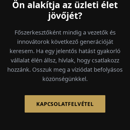
Ön alakítja az üzleti élet
jövőjét?
Főszerkesztőként mindig a vezetők és
innovátorok következő generációját
keresem. Ha egy jelentős hatást gyakorló
vállalat élén állsz, hívlak, hogy csatlakozz
hozzánk. Osszuk meg a víziódat befolyásos
közönségünkkel.
KAPCSOLATFELVÉTEL