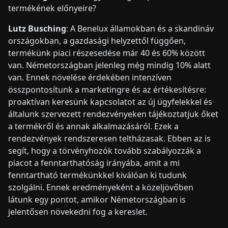
termékének előnyeire?
Lutz Busching
: A Benelux államokban és a skandináv
országokban, a gazdasági helyzettől függően,
termékünk piaci részesedése már 40 és 60% között
van. Németországban jelenleg még mindig 10% alatt
van. Ennek növelése érdekében intenzíven
összpontosítunk a marketingre és az értékesítésre:
proaktívan keresünk kapcsolatot az új ügyfelekkel és
általunk szervezett rendezvényeken tájékoztatjuk őket
a termékről és annak alkalmazásáról. Ezek a
rendezvények rendszeresen teltházasak. Ebben az is
segít, hogy a törvényhozók tovább szabályozzák a
piacot a fenntarthatóság irányába, amit a mi
fenntartható termékünkkel kiválóan ki tudunk
szolgálni. Ennek eredményeként a közeljövőben
látunk egy pontot, amikor Németországban is
jelentősen növekedni fog a kereslet.