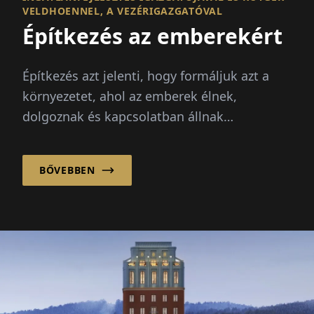
VELDHOENNEL, A VEZÉRIGAZGATÓVAL
Építkezés az emberekért
Építkezés azt jelenti, hogy formáljuk azt a
környezetet, ahol az emberek élnek,
dolgoznak és kapcsolatban állnak
egymással. Ezért a sikeres tervezés és
építkezés többről szól, mint...
BŐVEBBEN