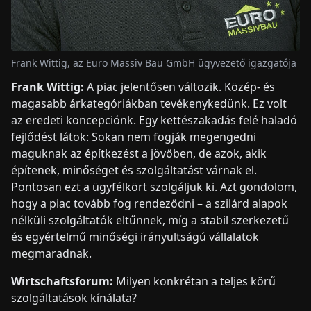
Frank Wittig, az Euro Massiv Bau GmbH ügyvezető igazgatója
Frank Wittig:
A piac jelentősen változik. Közép- és
magasabb árkategóriákban tevékenykedünk. Ez volt
az eredeti koncepciónk. Egy kettészakadás felé haladó
fejlődést látok: Sokan nem fogják megengedni
maguknak az építkezést a jövőben, de azok, akik
építenek, minőséget és szolgáltatást várnak el.
Pontosan ezt a ügyfélkört szolgáljuk ki. Azt gondolom,
hogy a piac tovább fog rendeződni – a szilárd alapok
nélküli szolgáltatók eltűnnek, míg a stabil szerkezetű
és egyértelmű minőségi irányultságú vállalatok
megmaradnak.
Wirtschaftsforum:
Milyen konkrétan a teljes körű
szolgáltatások kínálata?