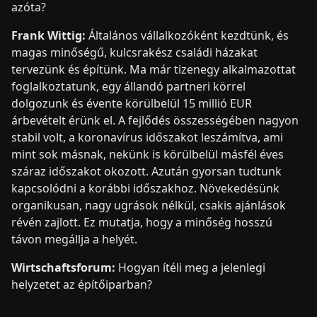
azóta?
Frank Wittig:
Általános vállalkozóként kezdtünk, és
magas minőségű, kulcsrakész családi házakat
tervezünk és építünk. Ma már tizenegy alkalmazottat
foglalkoztatunk, egy állandó partneri körrel
dolgozunk és évente körülbelül 15 millió EUR
árbevételt érünk el. A fejlődés összességében nagyon
stabil volt, a koronavírus időszakot leszámítva, ami
mint sok másnak, nekünk is körülbelül másfél éves
száraz időszakot okozott. Azután gyorsan tudtunk
kapcsolódni a korábbi időszakhoz. Növekedésünk
organikusan, nagy ugrások nélkül, csakis ajánlások
révén zajlott. Ez mutatja, hogy a minőség hosszú
távon megállja a helyét.
Wirtschaftsforum:
Hogyan ítéli meg a jelenlegi
helyzetet az építőiparban?