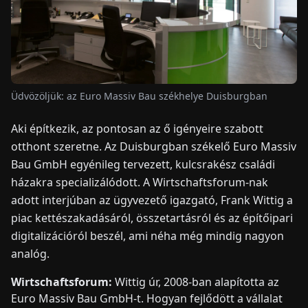
HÍREK
RÓLUNK
Üdvözöljük: az Euro Massiv Bau székhelye Duisburgban
EN
DE
FR
ES
IT
NL
PL
HU
Aki építkezik, az pontosan az ő igényeire szabott
otthont szeretne. Az Duisburgban székelő Euro Massiv
Bau GmbH egyénileg tervezett, kulcsrakész családi
KAPCSOLAT
házakra specializálódott. A Wirtschaftsforum-nak
adott interjúban az ügyvezető igazgató, Frank Wittig a
piac kettészakadásáról, összetartásról és az építőipari
digitalizációról beszél, ami néha még mindig nagyon
analóg.
Wirtschaftsforum:
Wittig úr, 2008-ban alapította az
Euro Massiv Bau GmbH-t. Hogyan fejlődött a vállalat