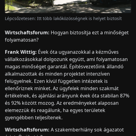
Lépcsőzetesen: Itt több lakóközösségnek is helyet biztosít
Wirtschaftsforum:
Hogyan biztosítja ezt a minőséget
folyamatosan?
Frank Wittig:
Évek óta ugyanazokkal a kézműves
vállalkozásokkal dolgozunk együtt, ami folyamatosan
magas minőséget garantál. Építésvezetőink állandó
alkalmazottak és minden projektet intenzíven
felügyelnek. Ezen kívül független intézetek is
ellenőriznek minket. Az ügyfelek minden szakmát
értékelnek, és ajánlási arányunk évek óta stabilan 87%
és 92% között mozog. Az eredményeket alaposan
elemezzük és reagálunk, ha egyes területek
gyengébben teljesítenek.
Wirtschaftsforum:
A szakemberhiány sok ágazatot