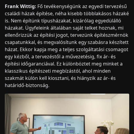
Frank Wittig:
Fő tevékenységünk az egyedi tervezésű
családi házak építése, néha kisebb többlakásos házaké
is. Nem építünk típusházakat, kizárólag egyedülálló
házakat. Ügyfeleink általában saját telket hoznak, mi
ellenőrizzük az építési jogot, tervezünk építészmérnök
csapatunkkal, és megvalósítunk egy szabásra készített
házat. Ekkor kapja meg a teljes szolgáltatási csomagot
egy kézből, a tervezéstől a művezetésig, fix ár- és
építési időgaranciával. Ez különböztet meg minket a
klasszikus építészeti megbízástól, ahol minden
szakmát külön kell kiosztani, és hiányzik az ár- és
határidő-biztonság.