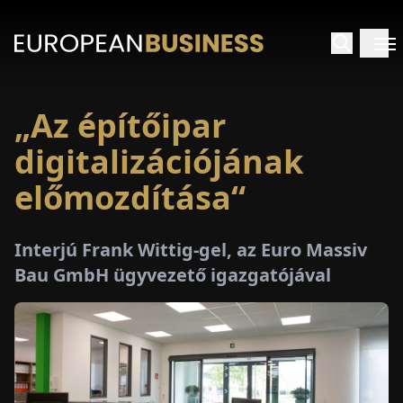
„Az építőipar
EZDŐLAP
digitalizációjának
NTERJÚK
előmozdítása“
EKINTÉSEK
Interjú Frank Wittig-gel, az Euro Massiv
Bau GmbH ügyvezető igazgatójával
AKCIÓK
E-
PAPÍR
ÁSÁROK