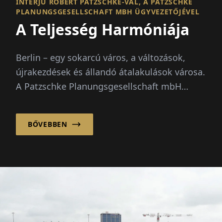
INTERJÚ ROBERT PATZSCHKE-VAL, A PATZSCHKE
PLANUNGSGESELLSCHAFT MBH ÜGYVEZETŐJÉVEL
A Teljesség Harmóniája
Berlin – egy sokarcú város, a változások,
újrakezdések és állandó átalakulások városa.
A Patzschke Planungsgesellschaft mbH
klasszikus-tradicionális építészeti nyelvével
nyugalm...
BŐVEBBEN