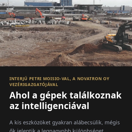
INTERJÚ PETRI MOISIO-VAL, A NOVATRON OY
VEZÉRIGAZGATÓJÁVAL
Ahol a gépek találkoznak
az intelligenciával
A kis eszközöket gyakran alábecsülik, mégis
ők jelentik a legnagyobb különbséget.