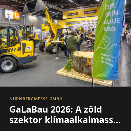
NÜRNBERGMESSE GMBH
GaLaBau 2026: A zöld
szektor klímaalkalmassá
válik