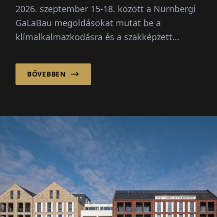
2026. szeptember 15-18. között a Nürnbergi
GaLaBau megoldásokat mutat be a
klímalkalmazkodásra és a szakképzett
munkaerő hiányára. Újdonság: egy külön
jövőbeli tér a digitalizáció és mesterséges
BŐVEBBEN
intelligencia számára.