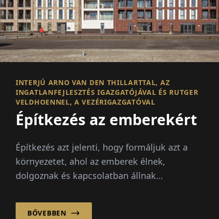
INTERJÚ ARNO VAN DEN THILLARTTAL, AZ
INGATLANFEJLESZTÉS IGAZGATÓJÁVAL ÉS RUTGER
VELDHOENNEL, A VEZÉRIGAZGATÓVAL
Építkezés az emberekért
Építkezés azt jelenti, hogy formáljuk azt a
környezetet, ahol az emberek élnek,
dolgoznak és kapcsolatban állnak
egymással. Ezért a sikeres tervezés és
építkezés többről szól, mint...
BŐVEBBEN