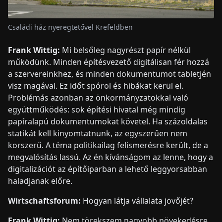
Családi ház nyeregtetővel Krefeldben
Frank Wittig:
Mi belsőleg nagyrészt papír nélkül
működünk. Minden építésvezető digitálisan fér hozzá
a szervereinkhez, és minden dokumentumot tabletjén
visz magával. Ez időt spórol és hibákat kerül el.
Problémás azonban az önkormányzatokkal való
együttműködés: sok építési hivatal még mindig
papíralapú dokumentumokat követel. Ha százoldalas
statikát kell kinyomtatnunk, az egyszerűen nem
korszerű. A téma politikailag felismerésre került, de a
megvalósítás lassú. Az én kívánságom az lenne, hogy a
digitalizációt az építőiparban a lehető leggyorsabban
haladjanak előre.
Wirtschaftsforum:
Hogyan látja vállalata jövőjét?
Frank Wittig:
Nem törekszem nagyobb növekedésre.