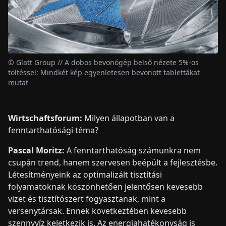
© Glatt Group // A dobos bevonógép belső nézete 5%-os
töltéssel: Mindkét kép egyenletesen bevonott tablettákat
mutat
Wirtschaftsforum:
Milyen állapotban van a
fenntarthatósági téma?
Pascal Moritz:
A fenntarthatóság számunkra nem
csupán trend, hanem szervesen beépült a fejlesztésbe.
Létesítményeink az optimalizált tisztítási
folyamatoknak köszönhetően jelentősen kevesebb
vizet és tisztítószert fogyasztanak, mint a
versenytársak. Ennek következtében kevesebb
szennyvíz keletkezik is. Az energiahatékonyság is