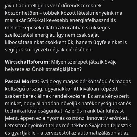
javult az intelligens vezérlőrendszereknek
köszönhetően – többek között létesítményeink ma
már akár 50%-kal kevesebb energiafelhasználás
mellett képesek ellátni a korábban szükséges
szellőztetési energiát. Így nem csak saját
kibocsátásainkat csökkentjük, hanem ügyfeleinket is
segítjük környezeti céljaik elérésében.
Wirtschaftsforum:
Milyen szerepet játszik Svájc
helyzete az Önök stratégiájában?
Pascal Moritz:
Svájc egy magas bérköltségű és magas
költségű ország, ugyanakkor itt kiválóan képzett
szakemberek állnak rendelkezésre. Ez arra kényszerít
minket, hogy állandóan növeljük hatékonyságunkat és
technikai kiválóságunkat. Az erős frank bár kihívást
jelent, éppen ez a nyomás ösztönzi innovatív erőnket.
Létesítményeinket teljes mértékben Svájcban fejlesztik
és gyártják le – a tervezéstől az automatizáláson át az