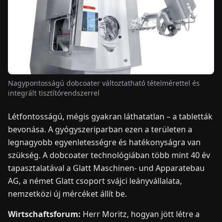
HÍREK
RÓLUNK
Nagypontosságú dobcoater változtatható tételmérettel és
EN
DE
FR
ES
IT
NL
PL
HU
integrált tisztítórendszerrel
Létfontosságú, mégis gyakran láthatatlan – a tabletták
KAPCSOLAT
bevonása. A gyógyszeriparban ezen a területen a
legnagyobb egyenletességre és hatékonyságra van
szükség. A dobcoater technológiában több mint 40 év
tapasztalatával a Glatt Maschinen- und Apparatebau
AG, a német Glatt csoport svájci leányvállalata,
nemzetközi új mércéket állít be.
Wirtschaftsforum:
Herr Moritz, hogyan jött létre a