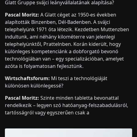
Glatt Gruppe svájci leányvállalatának alapítása?
Pascal Moritz:
A Glatt céget az 1950-es években
alapították Binzenben, Dél-Badenben. A svájci
telephelyünk 1971 óta létezik. Kezdetben Muttenzben
indultunk, ami néhány kilométerre van jelenlegi
telephelyünktől, Prattelnben. Korán kiderült, hogy
különleges kompetenciánk a dobforgató bevonó
technológiában van – egy specializációban, amelyet
azóta is folyamatosan fejlesztünk.
Wirtschaftsforum:
Mi teszi a technológiáját
különösen különlegessé?
Pascal Moritz:
Szinte minden tabletta bevonattal
rendelkezik – legyen szó hatóanyag-felszabadulásról,
tartósságról vagy egyszerűen csak a