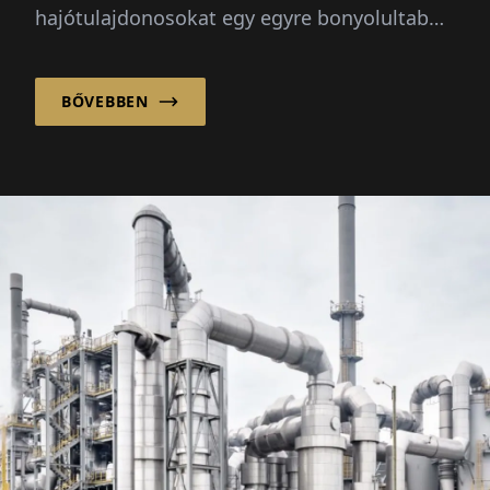
hajótulajdonosokat egy egyre bonyolultabb
tengeri piacokon tájékozódni, egyedi
hajótervezéssel és rugalmas, nemzetközi
BŐVEBBEN
beszerzési modelljükkel.