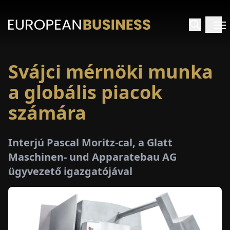
Svájci mérnöki munka
EZDŐLAP
a globális piacok
NTERJÚK
számára
EKINTÉSEK
Interjú Pascal Moritz-cal, a Glatt
Maschinen- und Apparatebau AG
AKCIÓK
ügyvezető igazgatójával
E-
PAPÍR
ÁSÁROK