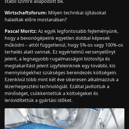
stabil szintre állapodott be.
Wirtschaftsforum:
Milyen technikai újításokat
haladtak előre mostanában?
Pascal Moritz:
Az egyik legfontosabb fejleményünk,
hogy a bevonógépeink egyetlen dobbal képesek
működni – attól függetlenül, hogy 5%-os vagy 100%-os
terhelés alatt vannak. Ez egyértelmű versenyelőnyt
jelent, a legnagyobb rugalmasságot biztosítja és
megtakarítást jelent ügyfeleinknek egy további, kis
mennyiségekhez szükséges berendezés költségein.
Ezenkívül több mint két éve sikeresen alkalmazzuk a
lézerhegesztési technológiát. Ezáltal javítottuk a
minőséget, csökkentettük a költségeket és
lerövidítettük a gyártási időket.