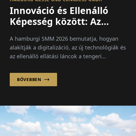
Innováció és Ellenálló
Képesség között: Az
Özemi Gazdaság
A hamburgi SMM 2026 bemutatja, hogyan
Újrairányítása
alakítják a digitalizáció, az új technológiák és
az ellenálló ellátási láncok a tengeri
gazdaságot és annak jövőjét.
BŐVEBBEN