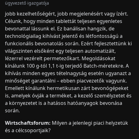
ügyvezető igazgatója
jobb kezelhetőségért, jobb megjelenésért vagy ízért.
Célunk, hogy minden tablettát teljesen egyenletes
bevonattal lássunk el. Ez banálisan hangzik, de
technológiailag kihívást jelentő és létfontosságú a
funkcionális bevonatolás során. Ezért fejlesztettünk ki
világszinten elsőként egy teljesen automatizált,
lézerrel vezérelt permetezőkart. Megoldásokat
kínálunk 100 g-tól 1,1 t-ig terjedő Batch-méretekre. A
kihívás minden egyes tételnagyság esetén ugyanazt a
minőséget garantálni – ebben piacvezetők vagyunk.
Emellett kínálunk hermetikusan zárt bevonógépeket
is, amelyek óvják a terméket, a kezelő személyzetet és
a környezetet is a hatásos hatóanyagok bevonása
során.
Wirtschaftsforum:
Milyen a jelenlegi piaci helyzetük
és a célcsoportjaik?