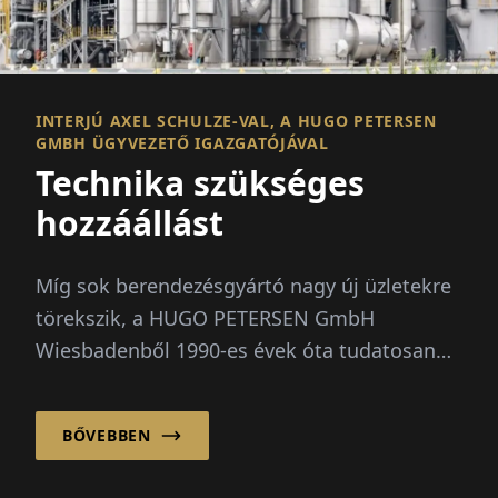
INTERJÚ AXEL SCHULZE-VAL, A HUGO PETERSEN
GMBH ÜGYVEZETŐ IGAZGATÓJÁVAL
Technika szükséges
hozzáállást
Míg sok berendezésgyártó nagy új üzletekre
törekszik, a HUGO PETERSEN GmbH
Wiesbadenből 1990-es évek óta tudatosan
meglévő berendezések optimalizálására
összpontosít...
BŐVEBBEN