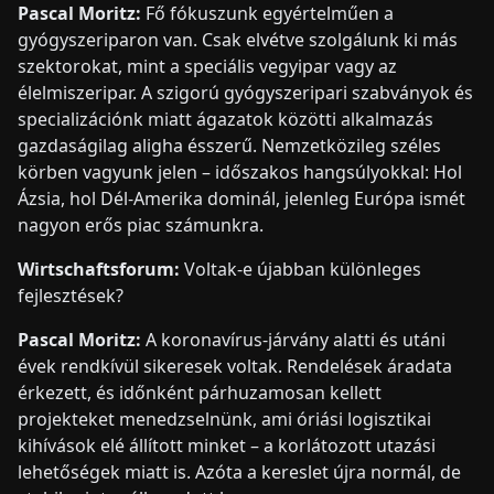
Pascal Moritz:
Fő fókuszunk egyértelműen a
gyógyszeriparon van. Csak elvétve szolgálunk ki más
szektorokat, mint a speciális vegyipar vagy az
élelmiszeripar. A szigorú gyógyszeripari szabványok és
specializációnk miatt ágazatok közötti alkalmazás
gazdaságilag aligha ésszerű. Nemzetközileg széles
körben vagyunk jelen – időszakos hangsúlyokkal: Hol
Ázsia, hol Dél-Amerika dominál, jelenleg Európa ismét
nagyon erős piac számunkra.
Wirtschaftsforum:
Voltak-e újabban különleges
fejlesztések?
Pascal Moritz:
A koronavírus-járvány alatti és utáni
évek rendkívül sikeresek voltak. Rendelések áradata
érkezett, és időnként párhuzamosan kellett
projekteket menedzselnünk, ami óriási logisztikai
kihívások elé állított minket – a korlátozott utazási
lehetőségek miatt is. Azóta a kereslet újra normál, de