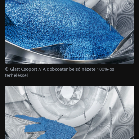
© Glatt Csoport // A dobcoater belső nézete 100%-os
terheléssel