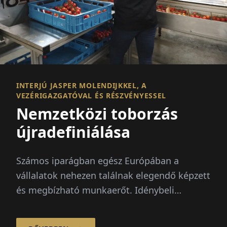
INTERJÚ JASPER MOLENDIJKKEL, A
VEZÉRIGAZGATÓVAL ÉS RÉSZVÉNYESSEL
Nemzetközi toborzás
újradefiniálása
Számos iparágban egész Európában a
vállalatok nehezen találnak elegendő képzett
és megbízható munkaerőt. Idénybeli
csúcsok, demográfiai változás és...