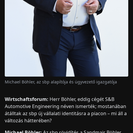
Michael Böhler, az sbp alapítója és ügyvezető igazgatója
Wirtschaftsforum:
Herr Böhler, eddig cégét S&B
Automotive Engineering néven ismerték; mostanában
átálltak az sbp új vállalati identitásra a piacon – mi áll a
változás hátterében?
Michael Böhler:
Az sbp rövidítés a Sandmair Böhler