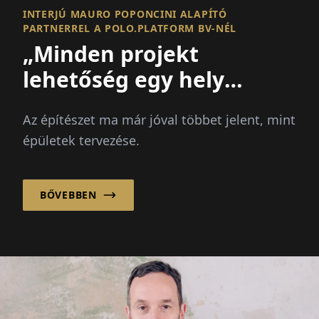
INTERJÚ MAURO POPONCINI ALAPÍTÓ
PARTNERREL A POLO.PLATFORM BV-NÉL
„Minden projekt
lehetőség egy hely
javítására és egy
Az építészet ma már jóval többet jelent, mint
közösség
épületek tervezése.
megerősítésére!”
BŐVEBBEN