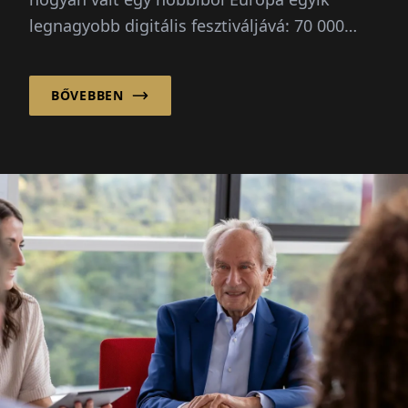
legnagyobb digitális fesztiváljává: 70 000
látogató, három irányadó kérdés, nincs
nagyszabású terv.
BŐVEBBEN