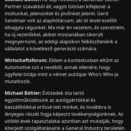
Partner szavakból áll, vagyis túlzóan kifejezve: a
múltunkat, jelenünket és jövőnket jelenti. Gerd
Sandmair volt az alapítótársam, aki öt évvel ezelőtt
elhagyta cégünket. Ma már én vezetem, és szeretném,
ha új vezetőkkel, akiket mostanában sikerült
megnyernünk, az eddigi alapokon felkészítenénk a
vállalatot a következő generáció számára.
Wirtschaftsforum:
Ebben a kontextusban eltűnt az
Automotive szó a nevéből, annak ellenére, hogy
ügyfelei listája mint a német autóipar Who‘s Who-ja
mutatkozik.
Michael Böhler:
Évtizedek óta tartó
együttműködésünk az autógyártókkal és
beszállítóikkal erőssé tett minket, és továbbra is
lényeges részét fogja képezni tevékenységünknek. Az
utóbbi évek tapasztalatai azonban azt mutatják, hogy
kiterjedt szolgáltatásaink a General Industry területén