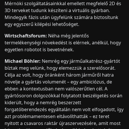
Mérnöki szolgáltatásainkkal emellett megfelelő 2D és
3D terveket tudunk készíteni a virtuális gyárban.
Mindegyik fázis után ügyfelünk számára biztosítunk
egy egyszerű kilépési lehetőséget.
Wirtschaftsforum:
Néha még jelentős
termelékenységi növekedést is elérnek, anélkül, hogy
egyetlen robotot is bevetnének.
Michael Böhler:
Nemrég egy járműalkatrész-gyártót
bíztak meg velünk, hogy elemezzük a szerelősorát.
Célja az volt, hogy óránként három járműről hatra
növelje a gyártás volumenét – egy ambiciózus, de
ebben a kontextusban nem valószerűtlen cél. A
gyártósoron dolgozókkal folytatott beszélgetés során
kiderült, hogy a nemrég beszerzett
forgatóberendezés egyáltalán nem volt elfogadott, így
azt problémamentesen eltávolíthatták – ez teret
nyitott a csavaros raktár újraszervezésére, amit most