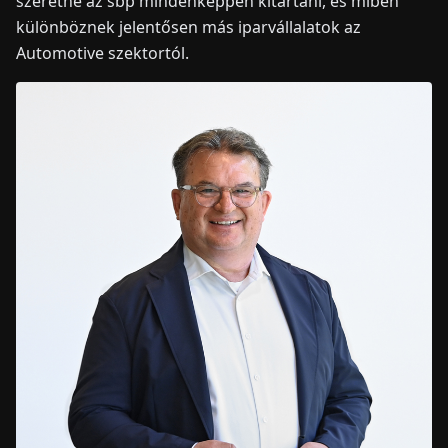
szeretne az sbp mindenképpen kitartani, és miben
különböznek jelentősen más iparvállalatok az
Automotive szektortól.