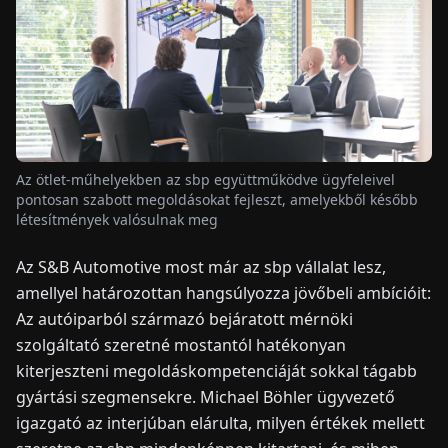
HÍREK
RÓLUNK
EN
DE
FR
ES
IT
NL
PL
HU
Az ötlet-műhelyekben az sbp együttműködve ügyfeleivel
pontosan szabott megoldásokat fejleszt, amelyekből később
létesítmények valósulnak meg
KAPCSOLAT
Az S&B Automotive most már az sbp vállalat lesz,
amellyel határozottan hangsúlyozza jövőbeli ambícióit:
Az autóiparból származó bejáratott mérnöki
szolgáltató szeretné mostantól hatékonyan
kiterjeszteni megoldáskompetenciáját sokkal tágabb
gyártási szegmensekre. Michael Böhler ügyvezető
igazgató az interjúban elárulta, milyen értékek mellett