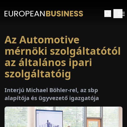
Az Automotive
EZDŐLAP
mérnöki szolgáltatótól
NTERJÚK
az általános ipari
szolgáltatóig
EKINTÉSEK
AKCIÓK
Interjú Michael Böhler-rel, az sbp
alapítója és ügyvezető igazgatója
E-
PAPÍR
ÁSÁROK