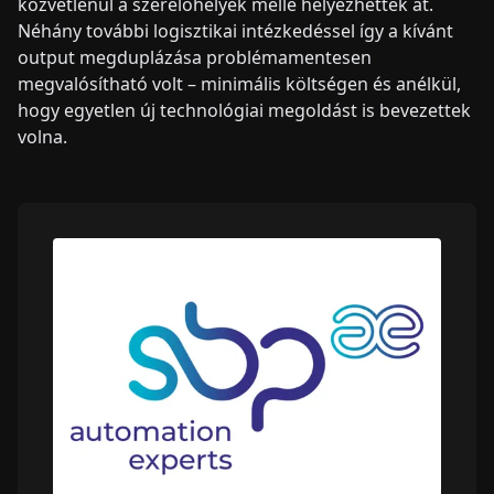
közvetlenül a szerelőhelyek mellé helyezhettek át.
Néhány további logisztikai intézkedéssel így a kívánt
output megduplázása problémamentesen
megvalósítható volt – minimális költségen és anélkül,
hogy egyetlen új technológiai megoldást is bevezettek
volna.