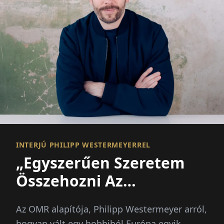
INTERJÚ PHILIPP WESTERMEYERREL
„Egyszerűen Szeretem
Összehozni Az
Embereket”
Az OMR alapítója, Philipp Westermeyer arról,
hogyan vált egy hobbiból Európa egyik