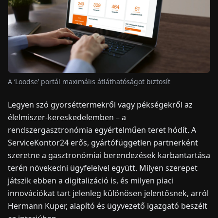
HÍREK
RÓLUNK
A ‘Loodse’ portál maximális átláthatóságot biztosít
EN
DE
FR
ES
IT
NL
PL
HU
Legyen szó gyorséttermekről vagy pékségekről az
élelmiszer-kereskedelemben – a
KAPCSOLAT
rendszergasztronómia egyértelműen teret hódít. A
ServiceKontor24 erős, gyártófüggetlen partnerként
szeretne a gasztronómiai berendezések karbantartása
terén növekedni ügyfeleivel együtt. Milyen szerepet
játszik ebben a digitalizáció is, és milyen piaci
innovációkat tart jelenleg különösen jelentősnek, arról
Hermann Kuper, alapító és ügyvezető igazgató beszélt