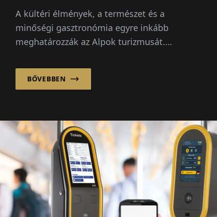
A kültéri élmények, a természet és a
minőségi gasztronómia egyre inkább
meghatározzák az Alpok turizmusát.
Eközben a síközpontok üzemeltetői...
BŐVEBBEN