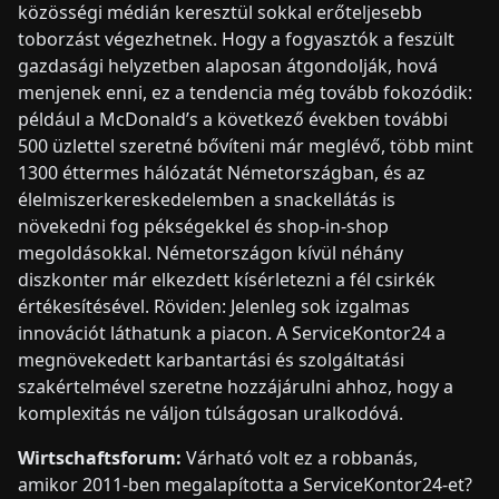
közösségi médián keresztül sokkal erőteljesebb
toborzást végezhetnek. Hogy a fogyasztók a feszült
gazdasági helyzetben alaposan átgondolják, hová
menjenek enni, ez a tendencia még tovább fokozódik:
például a McDonald’s a következő években további
500 üzlettel szeretné bővíteni már meglévő, több mint
1300 éttermes hálózatát Németországban, és az
élelmiszerkereskedelemben a snackellátás is
növekedni fog pékségekkel és shop-in-shop
megoldásokkal. Németországon kívül néhány
diszkonter már elkezdett kísérletezni a fél csirkék
értékesítésével. Röviden: Jelenleg sok izgalmas
innovációt láthatunk a piacon. A ServiceKontor24 a
megnövekedett karbantartási és szolgáltatási
szakértelmével szeretne hozzájárulni ahhoz, hogy a
komplexitás ne váljon túlságosan uralkodóvá.
Wirtschaftsforum:
Várható volt ez a robbanás,
amikor 2011-ben megalapította a ServiceKontor24-et?