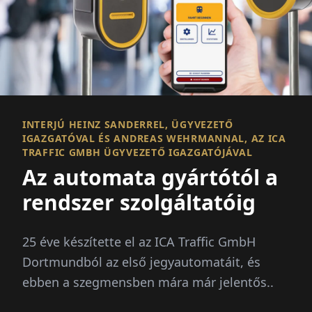
INTERJÚ HEINZ SANDERREL, ÜGYVEZETŐ
IGAZGATÓVAL ÉS ANDREAS WEHRMANNAL, AZ ICA
TRAFFIC GMBH ÜGYVEZETŐ IGAZGATÓJÁVAL
Az automata gyártótól a
rendszer szolgáltatóig
25 éve készítette el az ICA Traffic GmbH
Dortmundból az első jegyautomatáit, és
ebben a szegmensben mára már jelentős..