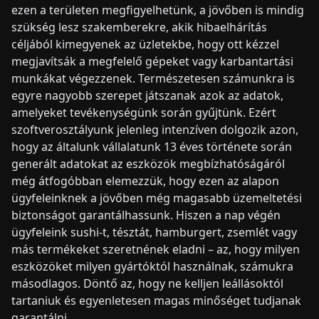
ezen a területen megfigyelhetünk, a jövőben is mindig
szükség lesz szakemberekre, akik hibaelhárítás
céljából kimegyenek az üzletekbe, hogy ott kézzel
megjavítsák a megfelelő gépeket vagy karbantartási
munkákat végezzenek. Természetesen számunkra is
egyre nagyobb szerepet játszanak azok az adatok,
amelyeket tevékenységünk során gyűjtünk. Ezért
szoftverosztályunk jelenleg intenzíven dolgozik azon,
hogy az általunk vállalatunk 13 éves története során
generált adatokat az eszközök megbízhatóságáról
még átfogóbban elemezzük, hogy ezen az alapon
ügyfeleinknek a jövőben még magasabb üzemeltetési
biztonságot garantálhassunk. Hiszen a nap végén
ügyfeleink sushi-t, tésztát, hamburgert, zsemlét vagy
más termékeket szeretnének eladni – az, hogy milyen
eszközöket milyen gyártóktól használnak, számukra
másodlagos. Döntő az, hogy ne kelljen leállásoktól
tartaniuk és egyenletesen magas minőséget tudjanak
garantálni.