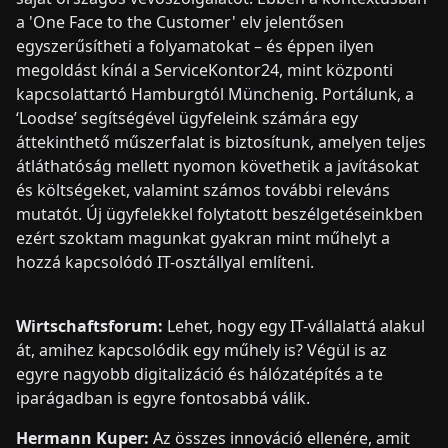
a 'One Face to the Customer' elv jelentősen
egyszerűsítheti a folyamatokat – és éppen ilyen
megoldást kínál a ServiceKontor24, mint központi
kapcsolattartó Hamburgtól Münchenig. Portálunk, a
‘Loodse’ segítségével ügyfeleink számára egy
áttekinthető műszerfalat is biztosítunk, amelyen teljes
átláthatóság mellett nyomon követhetik a javításokat
és költségeket, valamint számos további releváns
mutatót. Új ügyfelekkel folytatott beszélgetéseinkben
ezért szoktam magunkat gyakran mint műhelyt a
hozzá kapcsolódó IT-osztállyal említeni.
Wirtschaftsforum:
Lehet, hogy egy IT-vállalattá alakul
át, amihez kapcsolódik egy műhely is? Végül is az
egyre nagyobb digitalizáció és hálózatépítés a te
iparágadban is egyre fontosabbá válik.
Hermann Kuper:
Az összes innováció ellenére, amit