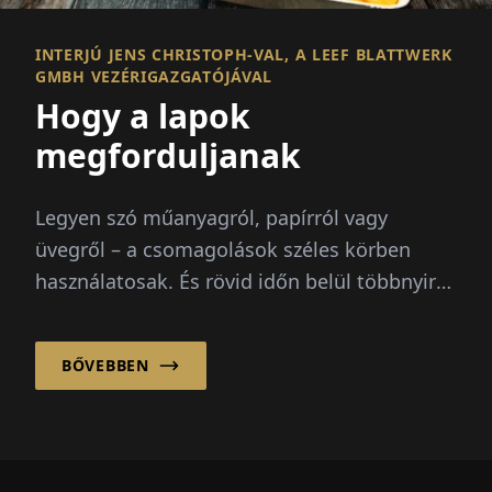
INTERJÚ JENS CHRISTOPH-VAL, A LEEF BLATTWERK
GMBH VEZÉRIGAZGATÓJÁVAL
Hogy a lapok
megforduljanak
Legyen szó műanyagról, papírról vagy
üvegről – a csomagolások széles körben
használatosak. És rövid időn belül többnyire
a szemétben végzik. A Statisztikai Szö...
BŐVEBBEN