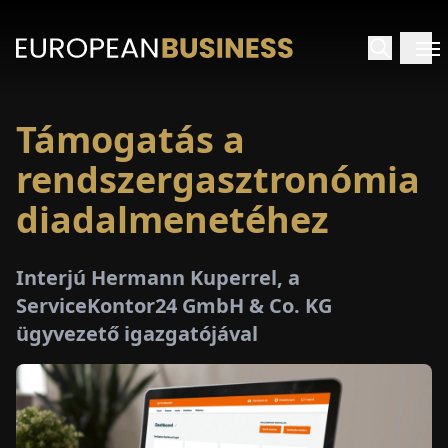
Támogatás a
EZDŐLAP
rendszergasztronómia
NTERJÚK
diadalmenetéhez
EKINTÉSEK
Interjú Hermann Kuperrel, a
ServiceKontor24 GmbH & Co. KG
AKCIÓK
ügyvezető igazgatójával
E-
PAPÍR
ÁSÁROK