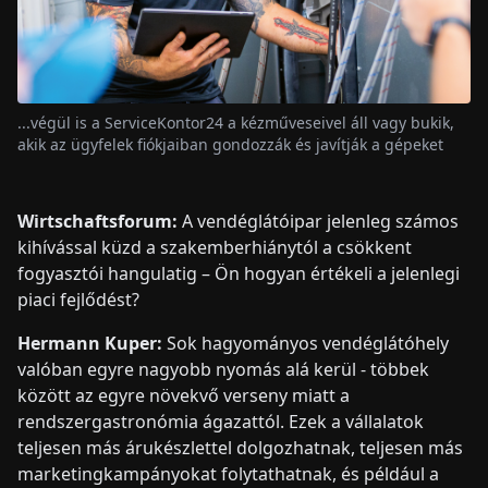
...végül is a ServiceKontor24 a kézműveseivel áll vagy bukik,
akik az ügyfelek fiókjaiban gondozzák és javítják a gépeket
Wirtschaftsforum:
A vendéglátóipar jelenleg számos
kihívással küzd a szakemberhiánytól a csökkent
fogyasztói hangulatig – Ön hogyan értékeli a jelenlegi
piaci fejlődést?
Hermann Kuper:
Sok hagyományos vendéglátóhely
valóban egyre nagyobb nyomás alá kerül - többek
között az egyre növekvő verseny miatt a
rendszergastronómia ágazattól. Ezek a vállalatok
teljesen más árukészlettel dolgozhatnak, teljesen más
marketingkampányokat folytathatnak, és például a