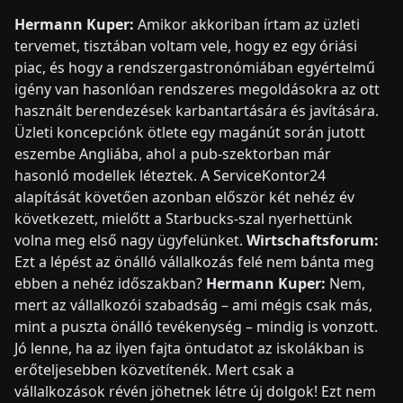
Hermann Kuper:
Amikor akkoriban írtam az üzleti
tervemet, tisztában voltam vele, hogy ez egy óriási
piac, és hogy a rendszergastronómiában egyértelmű
igény van hasonlóan rendszeres megoldásokra az ott
használt berendezések karbantartására és javítására.
Üzleti koncepciónk ötlete egy magánút során jutott
eszembe Angliába, ahol a pub-szektorban már
hasonló modellek léteztek. A ServiceKontor24
alapítását követően azonban először két nehéz év
következett, mielőtt a Starbucks-szal nyerhettünk
volna meg első nagy ügyfelünket.
Wirtschaftsforum:
Ezt a lépést az önálló vállalkozás felé nem bánta meg
ebben a nehéz időszakban?
Hermann Kuper:
Nem,
mert az vállalkozói szabadság – ami mégis csak más,
mint a puszta önálló tevékenység – mindig is vonzott.
Jó lenne, ha az ilyen fajta öntudatot az iskolákban is
erőteljesebben közvetítenék. Mert csak a
vállalkozások révén jöhetnek létre új dolgok! Ezt nem