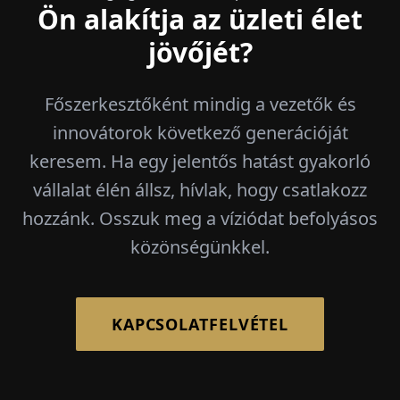
Ön alakítja az üzleti élet
jövőjét?
Főszerkesztőként mindig a vezetők és
innovátorok következő generációját
keresem. Ha egy jelentős hatást gyakorló
vállalat élén állsz, hívlak, hogy csatlakozz
hozzánk. Osszuk meg a víziódat befolyásos
közönségünkkel.
KAPCSOLATFELVÉTEL