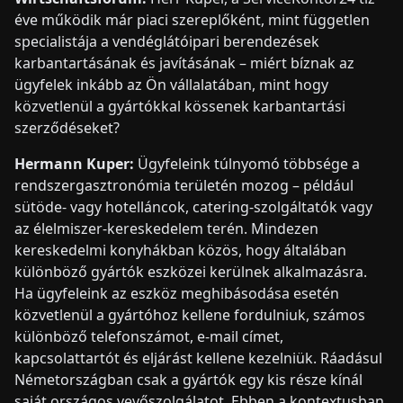
éve működik már piaci szereplőként, mint független
specialistája a vendéglátóipari berendezések
karbantartásának és javításának – miért bíznak az
ügyfelek inkább az Ön vállalatában, mint hogy
közvetlenül a gyártókkal kössenek karbantartási
szerződéseket?
Hermann Kuper:
Ügyfeleink túlnyomó többsége a
rendszergasztronómia területén mozog – például
sütöde- vagy hotelláncok, catering-szolgáltatók vagy
az élelmiszer-kereskedelem terén. Mindezen
kereskedelmi konyhákban közös, hogy általában
különböző gyártók eszközei kerülnek alkalmazásra.
Ha ügyfeleink az eszköz meghibásodása esetén
közvetlenül a gyártóhoz kellene fordulniuk, számos
különböző telefonszámot, e-mail címet,
kapcsolattartót és eljárást kellene kezelniük. Ráadásul
Németországban csak a gyártók egy kis része kínál
saját országos vevőszolgálatot. Ebben a kontextusban