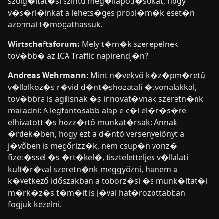
szolg�ltat�si szintű meg�llapod�sokat, hogy
v�s�rl�inkat a lehets�ges probl�m�k eset�n
azonnal t�mogathassuk.
Wirtschaftsforum:
Mely t�m�k szerepelnek
tov�bb� az ICA Traffic napirendj�n?
Andreas Wehrmann:
Mint n�vekvő k�z�pm�retű
v�llalkoz�s r�vid d�nt�shozatali �tvonalakkal,
tov�bbra is agilisnak �s innovat�vnak szeretn�nk
maradni: A legfontosabb alap e c�l el�r�s�re
elhivatott �s hozz�rtő munkat�rsak: Annak
�rdek�ben, hogy ezt a d�ntő versenyelőnyt a
j�vőben is megőrizz�k, nem csup�n vonz�
fizet�ssel �s �rt�kel�, tiszteletteljes v�llalati
kult�r�val szeretn�nk meggyőzni, hanem a
k�vetkező időszakban a toborz�si �s munk�ltat�i
m�rk�z�s t�m�it is j�val hat�rozottabban
fogjuk kezelni.