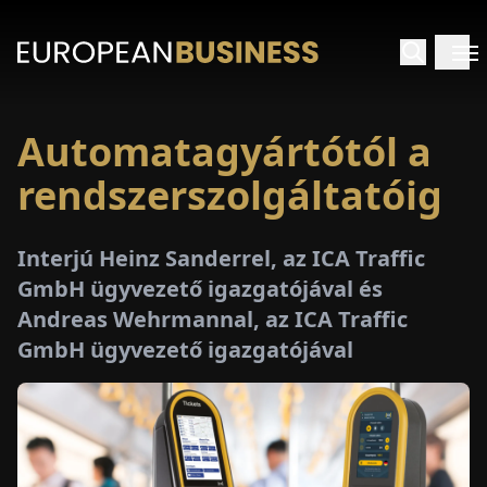
Automatagyártótól a
EZDŐLAP
rendszerszolgáltatóig
NTERJÚK
Interjú Heinz Sanderrel, az ICA Traffic
EKINTÉSEK
GmbH ügyvezető igazgatójával és
Andreas Wehrmannal, az ICA Traffic
AKCIÓK
GmbH ügyvezető igazgatójával
E-
PAPÍR
ÁSÁROK