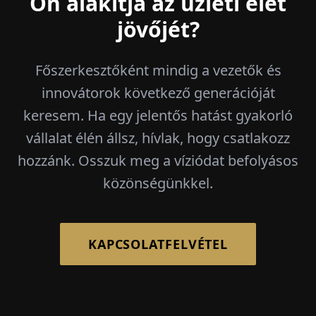
Ön alakítja az üzleti élet
jövőjét?
Főszerkesztőként mindig a vezetők és
innovátorok következő generációját
keresem. Ha egy jelentős hatást gyakorló
vállalat élén állsz, hívlak, hogy csatlakozz
hozzánk. Osszuk meg a víziódat befolyásos
közönségünkkel.
KAPCSOLATFELVÉTEL