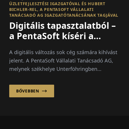
ÜZLETFEJLESZTÉSI IGAZGATÓVAL ÉS HUBERT
BICHLER-REL, A PENTASOFT VÁLLALATI
TANÁCSADÓ AG IGAZGATÓTANÁCSÁNAK TAGJÁVAL
Digitális tapasztalatból –
a PentaSoft kíséri a
változást
A digitális változás sok cég számára kihívást
jelent. A PentaSoft Vállalati Tanácsadó AG,
melynek székhelye Unterföhringben
található, közel három évtizede kíséri végig a
vállalatokat...
BŐVEBBEN