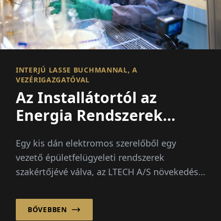
INTERJÚ LASSE BUCHMANNAL, A
VEZÉRIGAZGATÓVAL
Az Installátortól az
Energia Rendszerek
Vezetőjéig
Egy kis dán elektromos szerelőből egy
vezető épületfelügyeleti rendszerek
szakértőjévé válva, az LTECH A/S növekedése
a folyamatosan növekvő...
BŐVEBBEN