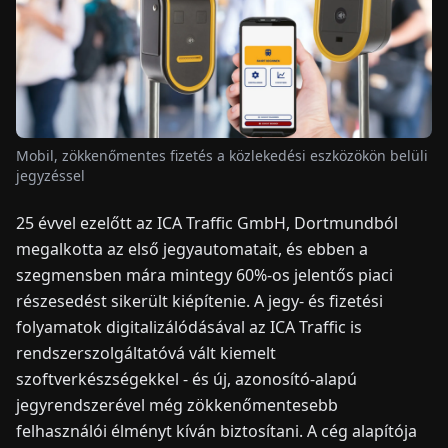
HÍREK
RÓLUNK
Mobil, zökkenőmentes fizetés a közlekedési eszközökön belüli
EN
DE
FR
ES
IT
NL
PL
HU
jegyzéssel
25 évvel ezelőtt az ICA Traffic GmbH, Dortmundból
KAPCSOLAT
megalkotta az első jegyautomatait, és ebben a
szegmensben mára mintegy 60%-os jelentős piaci
részesedést sikerült kiépítenie. A jegy- és fizetési
folyamatok digitalizálódásával az ICA Traffic is
rendszerszolgáltatóvá vált kiemelt
szoftverkészségekkel - és új, azonosító-alapú
jegyrendszerével még zökkenőmentesebb
felhasználói élményt kíván biztosítani. A cég alapítója