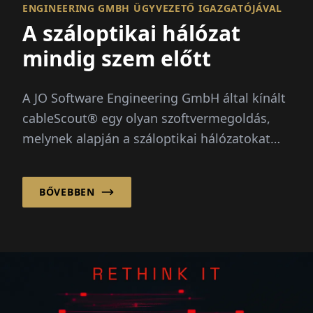
ENGINEERING GMBH ÜGYVEZETŐ IGAZGATÓJÁVAL
A száloptikai hálózat
mindig szem előtt
A JO Software Engineering GmbH által kínált
cableScout® egy olyan szoftvermegoldás,
melynek alapján a száloptikai hálózatokat
hatékonyan lehet kezelni és folyamatos
védelemben lehet részesíteni...
BŐVEBBEN