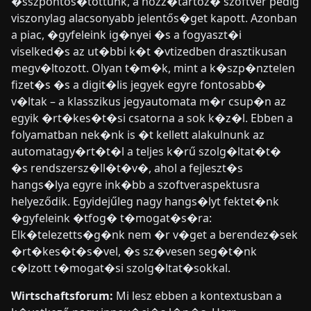
�sszpontos�tottunk, a hozz�tartoz� szoftver pedig
viszonylag alacsonyabb jelentős�get kapott. Azonban
a piac, �gyfeleink ig�nyei �s a fogyaszt�i
viselked�s az ut�bbi k�t �vtizedben drasztikusan
megv�ltozott. Olyan t�m�k, mint a k�szp�nztelen
fizet�s �s a digit�lis jegyek egyre fontosabb�
v�ltak – a klasszikus jegyautomata m�r csup�n az
egyik �rt�kes�t�si csatorna a sok k�z�l. Ebben a
folyamatban nek�nk is �t kellett alakulnunk az
automatagy�rt�t�l a teljes k�rű szolg�ltat�t�
�s rendszersz�ll�t�v�, ahol a fejleszt�s
hangs�lya egyre ink�bb a szoftveraspektusra
helyeződik. Egyidejűleg nagy hangs�lyt fektet�nk
�gyfeleink �tfog� t�mogat�s�ra:
Elk�telezetts�g�nk nem �r v�get a berendez�sek
�rt�kes�t�s�vel, �s sz�vesen seg�t�nk
c�lzott t�mogat�si szolg�ltat�sokkal.
Wirtschaftsforum:
Mi lesz ebben a kontextusban a