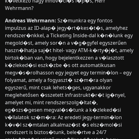
k�vetkező nagy innov�ci�s l�p�s, Herr
Wehrmann?
Andreas Wehrmann:
Sz�munkra egy fontos
impulzus az ID-alap� jegy�rt�kes�t�s, amelyhez
rendszer�nkkel, a Ticketing Inside-dal k�n�lunk egy
megold�st, amely sor�n a v�g�gyfel egyszerűen
haszn�lhatja saj�t hitel- vagy ATM-k�rty�j�t, amely
birtok�ban van, hogy bejelentkezzen a v�lasztott
k�zleked�si eszk�zbe �s ott automatikusan
megv�s�rolhasson egy jegyet egy termin�lon – egy
folyamat, amely a fogyaszt� sz�m�ra olyan
egyszerű, mint csak lehets�ges, ugyanakkor
meglehetősen �sszetett infrastrukt�r�t ig�nyel,
amelyet mi, mint rendszerszolg�ltat�,
eg�szs�gesen megval�s�tunk a k�zleked�si
v�llalatok sz�m�ra: Az eredeti jegy-termin�lon
k�v�l sz�mtalan alkalmaz�st �s elsz�mol�si
rendszert is biztos�tunk, bele�rtve a 24/7