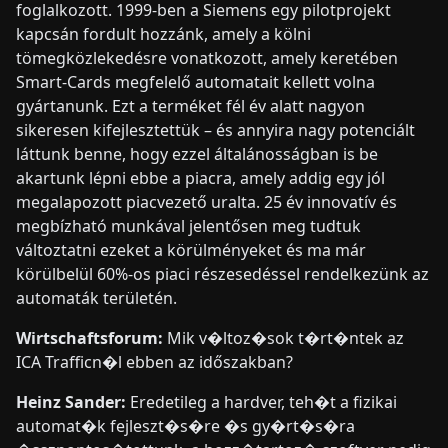
foglalkozott. 1999-ben a Siemens egy pilotprojekt
kapcsán fordult hozzánk, amely a kölni
tömegközlekedésre vonatkozott, amely keretében
Smart-Cards megfelelő automatait kellett volna
gyártanunk. Ezt a terméket fél év alatt nagyon
sikeresen kifejlesztettük – és annyira nagy potenciált
láttunk benne, hogy ezzel általánosságban is be
akartunk lépni ebbe a piacra, amely addig egy jól
megalapozott piacvezető uralta. 25 év innovatív és
megbízható munkával jelentősen meg tudtuk
változtatni ezeket a körülményeket és ma már
körülbelül 60%-os piaci részesedéssel rendelkezünk az
automaták területén.
Wirtschaftsforum:
Mik v�ltoz�sok t�rt�ntek az
ICA Trafficn�l ebben az időszakban?
Heinz Sander:
Eredetileg a hardver, teh�t a fizikai
automat�k fejleszt�s�re �s gy�rt�s�ra