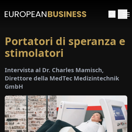
Portatori di speranza e
HOME
stimolatori
TERVISTE
Intervista al Dr. Charles Mamisch,
FONDIMENTI
Direttore della MedTec Medizintechnik
GmbH
PECIALI
E-
PAPER
FIERE