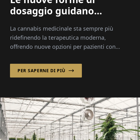
dosaggio guidano
l'innovazione nella
La cannabis medicinale sta sempre più
cannabis medicinale
ridefinendo la terapeutica moderna,
offrendo nuove opzioni per pazienti con
dolore cronico, cancro e altre condizioni
gravi...
PER SAPERNE DI PIÙ