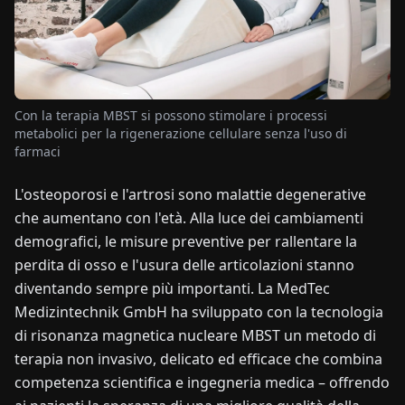
NOTIZIE
CHI
Con la terapia MBST si possono stimolare i processi
SIAMO
metabolici per la rigenerazione cellulare senza l'uso di
farmaci
EN
DE
FR
ES
IT
NL
PL
HU
L'osteoporosi e l'artrosi sono malattie degenerative
che aumentano con l'età. Alla luce dei cambiamenti
CONTATTACI
demografici, le misure preventive per rallentare la
perdita di osso e l'usura delle articolazioni stanno
diventando sempre più importanti. La MedTec
Medizintechnik GmbH ha sviluppato con la tecnologia
di risonanza magnetica nucleare MBST un metodo di
terapia non invasivo, delicato ed efficace che combina
competenza scientifica e ingegneria medica – offrendo