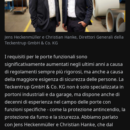
NOTIZIE
CHI
Jens Heckenmüller e Christian Hanke, Direttori Generali della
SIAMO
Teckentrup GmbH & Co. KG
I requisiti per le porte funzionali sono
EN
DE
FR
ES
IT
NL
PL
HU
significativamente aumentati negli ultimi anni a causa
di regolamenti sempre più rigorosi, ma anche a causa
CONTATTACI
della maggiore esigenza di sicurezza delle persone. La
Teckentrup GmbH & Co. KG non è solo specializzata in
portoni industriali e da garage, ma dispone anche di
decenni di esperienza nel campo delle porte con
funzioni specifiche - come la protezione antincendio, la
protezione da fumo e la sicurezza. Abbiamo parlato
con Jens Heckenmüller e Christian Hanke, che dal