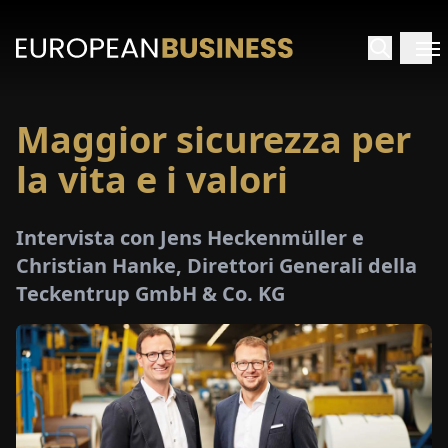
Maggior sicurezza per
HOME
la vita e i valori
TERVISTE
Intervista con Jens Heckenmüller e
FONDIMENTI
Christian Hanke, Direttori Generali della
Teckentrup GmbH & Co. KG
PECIALI
E-
PAPER
FIERE