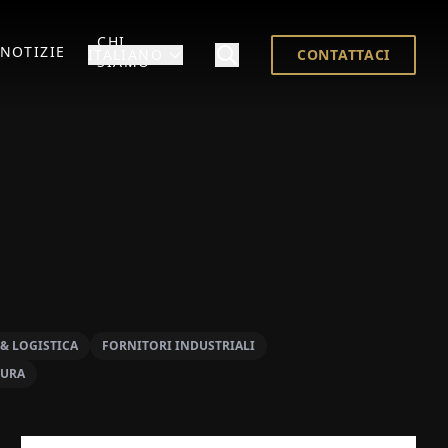
CHI
NOTIZIE
ITALIANO
CONTATTACI
SIAMO
& LOGISTICA
FORNITORI INDUSTRIALI
TURA