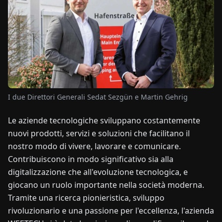
NOTIZIE
CHI
SIAMO
EN
DE
FR
ES
IT
NL
PL
HU
I due Direttori Generali Sedat Sezgün e Martin Gehrig
Le aziende tecnologiche sviluppano costantemente
CONTATTACI
nuovi prodotti, servizi e soluzioni che facilitano il
nostro modo di vivere, lavorare e comunicare.
Contribuiscono in modo significativo sia alla
digitalizzazione che all'evoluzione tecnologica, e
giocano un ruolo importante nella società moderna.
Tramite una ricerca pionieristica, sviluppo
rivoluzionario e una passione per l'eccellenza, l'azienda