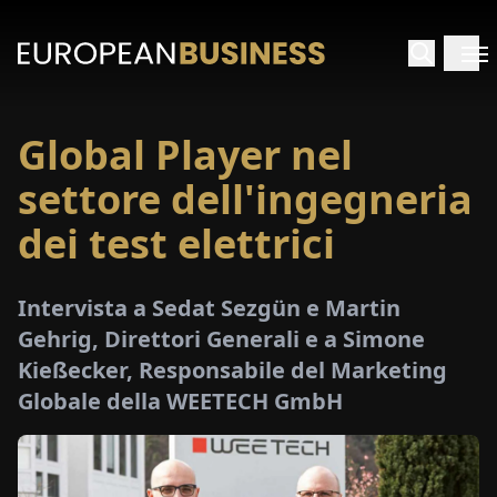
Global Player nel
HOME
settore dell'ingegneria
TERVISTE
dei test elettrici
FONDIMENTI
Intervista a Sedat Sezgün e Martin
Gehrig, Direttori Generali e a Simone
PECIALI
Kießecker, Responsabile del Marketing
Globale della WEETECH GmbH
E-
PAPER
FIERE