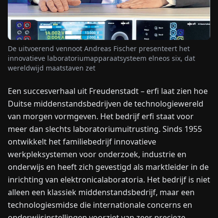
NIEUWS
De uitvoerend vennoot Andreas Fischer presenteert het
OVER
innovatieve laboratoriumapparaatsysteem elneos six, dat
ONS
wereldwijd maatstaven zet
Een succesverhaal uit Freudenstadt – erfi laat zien hoe
EN
DE
FR
ES
IT
NL
PL
HU
Duitse middenstandsbedrijven de technologiewereld
van morgen vormgeven. Het bedrijf erfi staat voor
NEEM
meer dan slechts laboratoriumuitrusting. Sinds 1955
CONTACT
ontwikkelt het familiebedrijf innovatieve
OP
werkpleksystemen voor onderzoek, industrie en
onderwijs en heeft zich gevestigd als marktleider in de
inrichting van elektronicalaboratoria. Het bedrijf is niet
alleen een klassiek middenstandsbedrijf, maar een
technologiesmidse die internationale concerns en
onderwijsinstellingen voorziet van zeer precieze