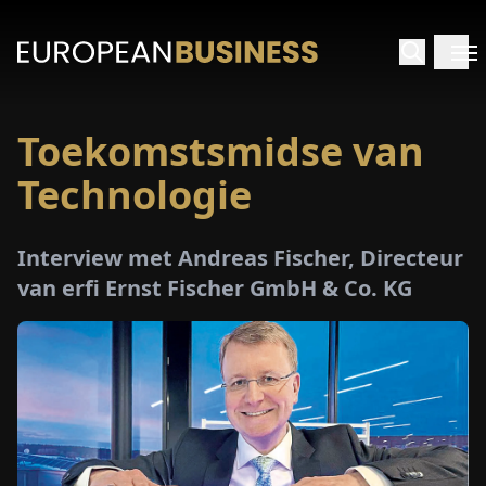
Toekomstsmidse van
RTPAGINA
Technologie
TERVIEWS
Interview met Andreas Fischer, Directeur
ZICHTEN
van erfi Ernst Fischer GmbH & Co. KG
PECIALS
E-
PAPIER
EURZEN