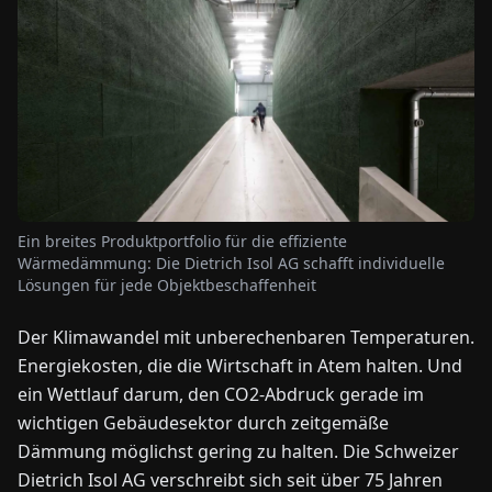
NEWS
ÜBER
UNS
EN
DE
FR
ES
IT
NL
PL
HU
Ein breites Produktportfolio für die effiziente
Wärmedämmung: Die Dietrich Isol AG schafft individuelle
Lösungen für jede Objektbeschaffenheit
KONTAKT
ZU
UNS
Der Klimawandel mit unberechenbaren Temperaturen.
Energiekosten, die die Wirtschaft in Atem halten. Und
ein Wettlauf darum, den CO2-Abdruck gerade im
wichtigen Gebäudesektor durch zeitgemäße
Dämmung möglichst gering zu halten. Die Schweizer
Dietrich Isol AG verschreibt sich seit über 75 Jahren