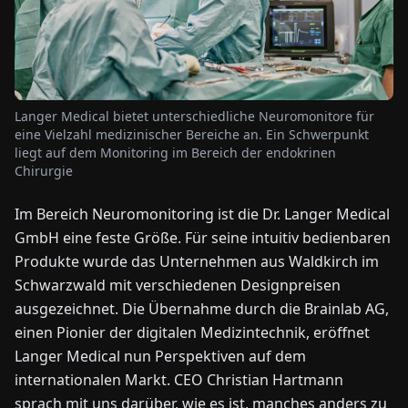
NEWS
ÜBER
Langer Medical bietet unterschiedliche Neuromonitore für
UNS
eine Vielzahl medizinischer Bereiche an. Ein Schwerpunkt
liegt auf dem Monitoring im Bereich der endokrinen
Chirurgie
EN
DE
FR
ES
IT
NL
PL
HU
Im Bereich Neuromonitoring ist die Dr. Langer Medical
GmbH eine feste Größe. Für seine intuitiv bedienbaren
KONTAKT
ZU
Produkte wurde das Unternehmen aus Waldkirch im
UNS
Schwarzwald mit verschiedenen Designpreisen
ausgezeichnet. Die Übernahme durch die Brainlab AG,
einen Pionier der digitalen Medizintechnik, eröffnet
Langer Medical nun Perspektiven auf dem
internationalen Markt. CEO Christian Hartmann
sprach mit uns darüber, wie es ist, manches anders zu