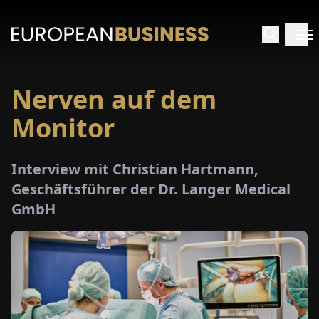
Nerven auf dem
ARTSEITE
Monitor
TERVIEWS
Interview mit Christian Hartmann,
MENWELTEN
Geschäftsführer der Dr. Langer Medical
GmbH
PECIALS
E-
PAPER
MESSEN