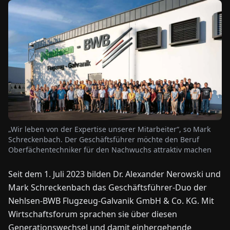
NEWS
ÜBER
UNS
EN
DE
FR
ES
IT
NL
PL
HU
„Wir leben von der Expertise unserer Mitarbeiter“, so Mark
KONTAKT
Schreckenbach. Der Geschäftsführer möchte den Beruf
ZU
Oberfächentechniker für den Nachwuchs attraktiv machen
UNS
Seit dem 1. Juli 2023 bilden Dr. Alexander Nerowski und
Mark Schreckenbach das Geschäftsführer-Duo der
Nehlsen-BWB Flugzeug-Galvanik GmbH & Co. KG. Mit
Wirtschaftsforum sprachen sie über diesen
Generationswechsel und damit einhergehende