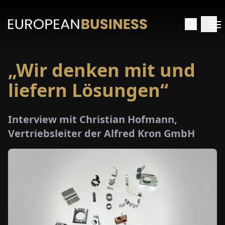
„Wir denken mit und
ARTSEITE
liefern Lösungen“
TERVIEWS
Interview mit Christian Hofmann,
MENWELTEN
Vertriebsleiter der Alfred Kron GmbH
PECIALS
E-
PAPER
MESSEN