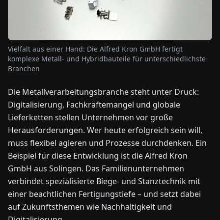
NEWS
Vielfalt aus einer Hand: Die Alfred Kron GmbH fertigt
ÜBER
komplexe Metall- und Hybridbauteile für unterschiedlichste
UNS
Branchen
Die Metallverarbeitungsbranche steht unter Druck:
EN
DE
FR
ES
IT
NL
PL
HU
Digitalisierung, Fachkräftemangel und globale
Lieferketten stellen Unternehmen vor große
KONTAKT
Herausforderungen. Wer heute erfolgreich sein will,
ZU
muss flexibel agieren und Prozesse durchdenken. Ein
UNS
Beispiel für diese Entwicklung ist die Alfred Kron
GmbH aus Solingen. Das Familienunternehmen
verbindet spezialisierte Biege- und Stanztechnik mit
einer beachtlichen Fertigungstiefe – und setzt dabei
auf Zukunftsthemen wie Nachhaltigkeit und
Digitalisierung.