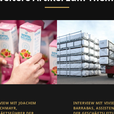
VIEW MIT JOACHIM
INTERVIEW MIT VIVI
SCHMAYR,
BARRABAS, ASSISTE
ÄFTSFÜHRER DER
DER GESCHÄFTSLEIT