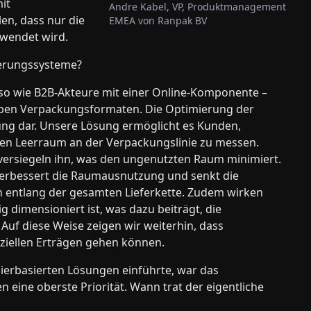
it
Andre Kabel, VP, Produktmanagement
en, dass nur die
EMEA von Ranpak BV
rwendet wird.
ierungssysteme?
 wie B2B-Akteure mit einer Online-Komponente –
elben Verpackungsformaten. Die Optimierung der
ung dar. Unsere Lösung ermöglicht es Kunden,
n Leerraum an der Verpackungslinie zu messen.
versiegeln ihn, was den ungenutzten Raum minimiert.
verbessert die Raumausnutzung und senkt die
n entlang der gesamten Lieferkette. Zudem wirken
g dimensioniert ist, was dazu beiträgt, die
uf diese Weise zeigen wir weiterhin, dass
nziellen Erträgen gehen können.
pierbasierten Lösungen einführte, war das
n eine oberste Priorität. Wann trat der eigentliche