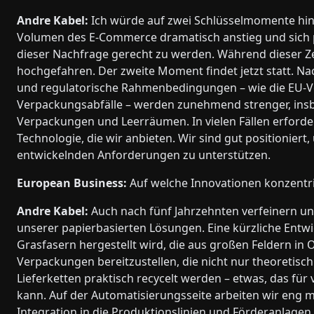
Andre Kabel:
Ich würde auf zwei Schlüsselmomente hin
Volumen des E-Commerce dramatisch anstieg und sich p
dieser Nachfrage gerecht zu werden. Während dieser Ze
hochgefahren. Der zweite Moment findet jetzt statt. Na
und regulatorische Rahmenbedingungen – wie die EU-
Verpackungsabfälle – werden zunehmend strenger, ins
Verpackungen und Leerräumen. In vielen Fällen erforder
Technologie, die wir anbieten. Wir sind gut positionier
entwickelnden Anforderungen zu unterstützen.
European Business:
Auf welche Innovationen konzentri
Andre Kabel:
Auch nach fünf Jahrzehnten verfeinern und
unserer papierbasierten Lösungen. Eine kürzliche Entwic
Grasfasern hergestellt wird, die aus großen Feldern in 
Verpackungen bereitzustellen, die nicht nur theoretisch
Lieferketten praktisch recycelt werden – etwas, das für 
kann. Auf der Automatisierungsseite arbeiten wir eng
Integration in die Produktionslinien und Förderanlagen