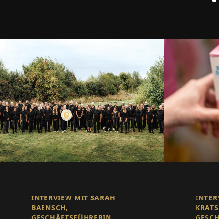
INTERVIEW MIT SARAH
INTER
BAENSCH,
KRAT
GESCHÄFTSFÜHRERIN
GESCH