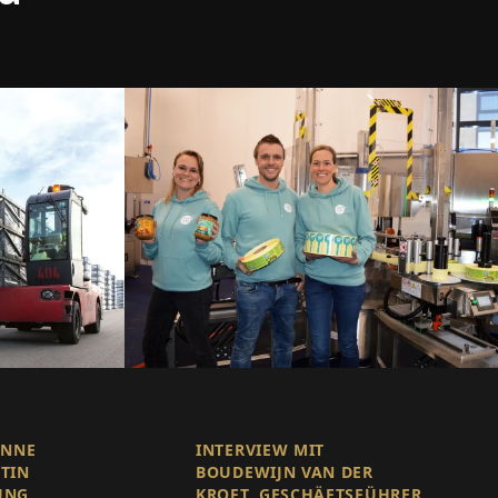
ENNE
INTERVIEW MIT
NTIN
BOUDEWIJN VAN DER
UNG
KROFT, GESCHÄFTSFÜHRER