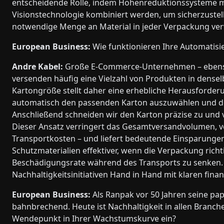
entscheidende Rolle, indem Höhenreduktionssysteme m
Visionstechnologie kombiniert werden, um sicherzustell
notwendige Menge an Material in jeder Verpackung ve
European Business:
Wie funktionieren Ihre Automatis
Andre Kabel:
Große E-Commerce-Unternehmen – ebenso
versenden häufig eine Vielzahl von Produkten in dens
Kartongröße stellt daher eine erhebliche Herausforder
automatisch den passenden Karton auszuwählen und de
Anschließend schneiden wir den Karton präzise zu und 
Dieser Ansatz verringert das Gesamtversandvolumen, 
Transportkosten – und liefert bedeutende Einsparunge
Schutzmaterialien effektiver, wenn die Verpackung richti
Beschädigungsrate während des Transports zu senken. A
Nachhaltigkeitsinitiativen Hand in Hand mit klaren fina
European Business:
Als Ranpak vor 50 Jahren seine pa
bahnbrechend. Heute ist Nachhaltigkeit in allen Branche
Wendepunkt in Ihrer Wachstumskurve ein?