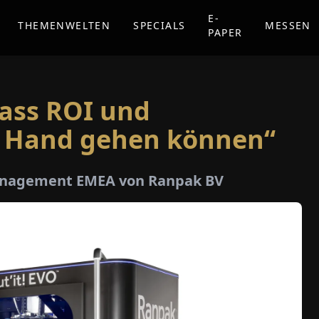
E-
THEMENWELTEN
SPECIALS
MESSEN
PAPER
ass ROI und
n Hand gehen können“
management EMEA von Ranpak BV