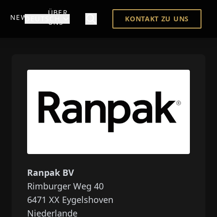
ÜBER
NEWS
DEUTSCH
KONTAKT ZU UNS
UNS
Ranpak BV
Rimburger Weg 40
6471 XX
Eygelshoven
Niederlande