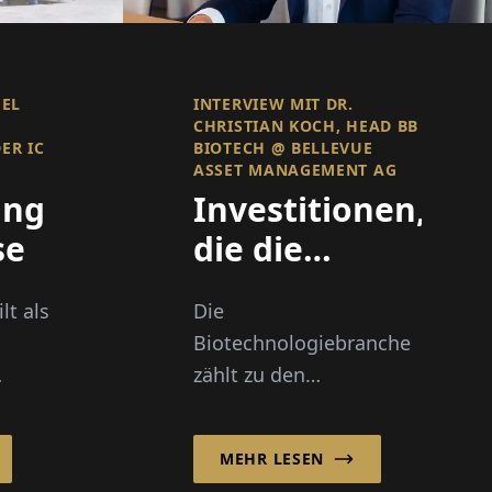
HEL
INTERVIEW MIT DR.
CHRISTIAN KOCH, HEAD BB
ER IC
BIOTECH @ BELLEVUE
ASSET MANAGEMENT AG
ung
Investitionen,
se
die die
Zukunft
lt als
Die
gestalten
Biotechnologiebranche
zählt zu den
ulen
innovationsstärksten
e
und dynamischsten
MEHR LESEN
Sektoren der globalen