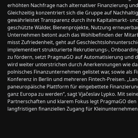
erhöhten Nachfrage nach alternativer Finanzierung und
Gleichzeitig konzentriert sich die Gruppe auf Nachhalti
gewährleistet Transparenz durch ihre Kapitalmarkt- un
geschützte Wälder, Bienenprojekte, Nutzung erneuerbar
Unternehmen betont auch das Wohlbefinden der Mitarbe
misst Zufriedenheit, geht auf Geschlechtslohnunterschi
implementiert strukturierte Rekrutierungs-, Onboarding
zu fördern, setzt PragmaGO auf Automatisierung und d
wird weiter unterstrichen durch Anerkennungen wie das
polnisches Finanzunternehmen gelistet war, sowie als Fi
Konferenz in Berlin und mehreren Fintech-Preisen. „Langf
paneuropäische Plattform für eingebettete Finanzierun
ganz Europa zu werden“, sagt Vjačeslav Lypko. Mit sein
Partnerschaften und klarem Fokus legt PragmaGO den 
langfristigen finanziellen Zugang für Kleinunternehmen