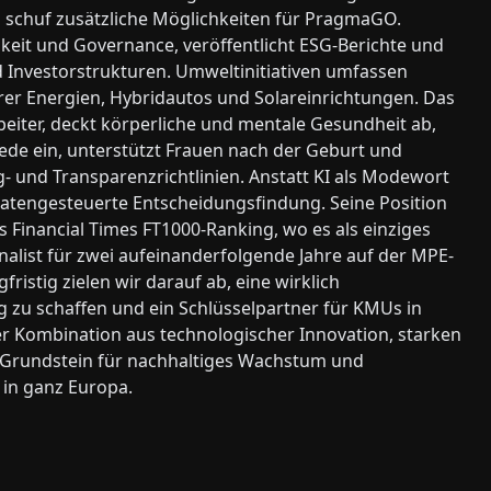
 schuf zusätzliche Möglichkeiten für PragmaGO.
gkeit und Governance, veröffentlicht ESG-Berichte und
d Investorstrukturen. Umweltinitiativen umfassen
er Energien, Hybridautos und Solareinrichtungen. Das
iter, deckt körperliche und mentale Gesundheit ab,
ede ein, unterstützt Frauen nach der Geburt und
- und Transparenzrichtlinien. Anstatt KI als Modewort
atengesteuerte Entscheidungsfindung. Seine Position
 Financial Times FT1000-Ranking, wo es als einziges
nalist für zwei aufeinanderfolgende Jahre auf der MPE-
ristig zielen wir darauf ab, eine wirklich
g zu schaffen und ein Schlüsselpartner für KMUs in
er Kombination aus technologischer Innovation, starken
Grundstein für nachhaltiges Wachstum und
 in ganz Europa.