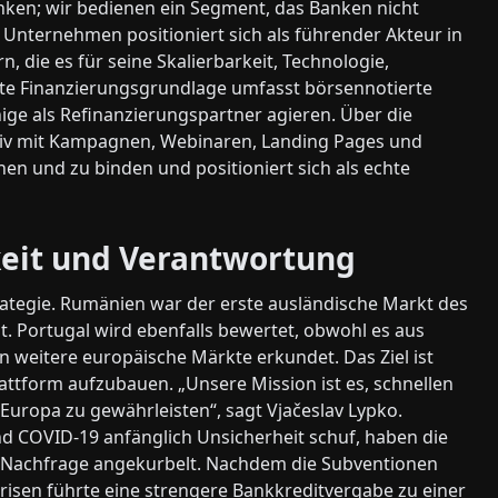
anken; wir bedienen ein Segment, das Banken nicht
s Unternehmen positioniert sich als führender Akteur in
n, die es für seine Skalierbarkeit, Technologie,
ierte Finanzierungsgrundlage umfasst börsennotierte
ige als Refinanzierungspartner agieren. Über die
tiv mit Kampagnen, Webinaren, Landing Pages und
en und zu binden und positioniert sich als echte
eit und ­Verantwortung
trategie. Rumänien war der erste ausländische Markt des
 Portugal wird ebenfalls bewertet, obwohl es aus
en weitere europäische Märkte erkundet. Das Ziel ist
attform aufzubauen. „Unsere Mission ist es, schnellen
Europa zu gewährleisten“, sagt Vjačeslav Lypko.
d COVID-19 anfänglich Unsicherheit schuf, haben die
 Nachfrage angekurbelt. Nachdem die Subventionen
isen führte eine strengere Bankkreditvergabe zu einer