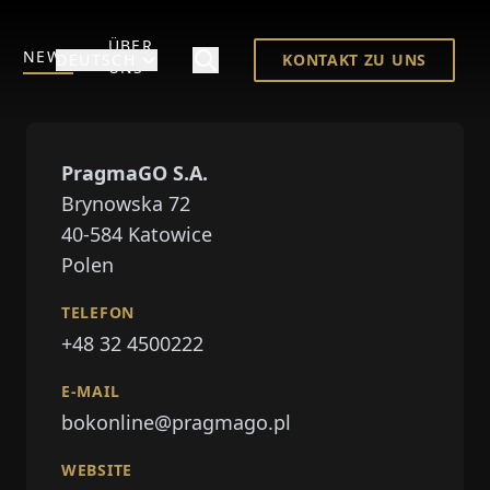
ÜBER
NEWS
DEUTSCH
KONTAKT ZU UNS
UNS
PragmaGO S.A.
Brynowska 72
40-584
Katowice
Polen
TELEFON
+48 32 4500222
E-MAIL
bokonline@pragmago.pl
WEBSITE