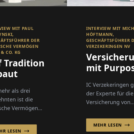
VIEW MIT PAUL
INTERVIEW MIT MIC
NSKI,
HÖFTMANN,
ÄFTSFÜHRER DER
GESCHÄFTSFÜHRER D
ESCHE VERMÖGEN
VERZEKERINGEN NV
& CO. KG
Versicher
 Tradition
mit Purpo
baut
IC Verzekeringen gi
mehr als drei
der Experte für die
ehnten ist die
Versicherung von
esche Vermögen
Pflegeheimen, Sch
 & Co. KG in
und staatlichen wi
ver im Bereich
MEHR LESEN
gemeinnützigen
HR LESEN