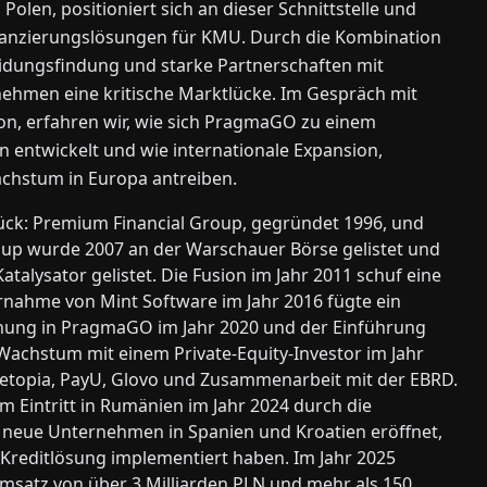
olen, positioniert sich an dieser Schnittstelle und
 Finanzierungslösungen für KMU. Durch die Kombination
eidungsfindung und starke Partnerschaften mit
ehmen eine kritische Marktlücke. Im Gespräch mit
ion, erfahren wir, wie sich PragmaGO zu einem
 entwickelt und wie internationale Expansion,
Wachstum in Europa antreiben.
k: Premium Financial Group, gegründet 1996, und
up wurde 2007 an der Warschauer Börse gelistet und
lysator gelistet. Die Fusion im Jahr 2011 schuf eine
rnahme von Mint Software im Jahr 2016 fügte ein
nnung in PragmaGO im Jahr 2020 und der Einführung
Wachstum mit einem Private-Equity-Investor im Jahr
 Netopia, PayU, Glovo und Zusammenarbeit mit der EBRD.
om Eintritt in Rumänien im Jahr 2024 durch die
 neue Unternehmen in Spanien und Kroatien eröffnet,
 Kreditlösung implementiert haben. Im Jahr 2025
msatz von über 3 Milliarden PLN und mehr als 150