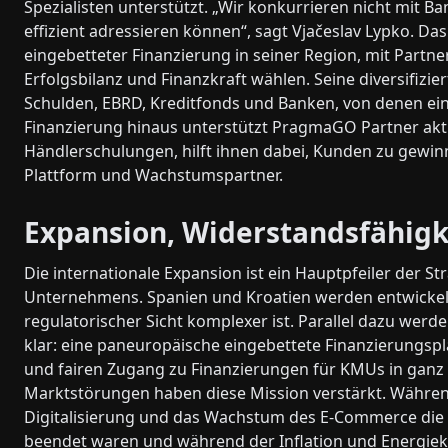
Spezialisten unterstützt. „Wir konkurrieren nicht mit B
effizient adressieren können“, sagt Vjačeslav Lypko. Da
eingebetteter Finanzierung in seiner Region, mit Partner
Erfolgsbilanz und Finanzkraft wählen. Seine diversifiz
Schulden, EBRD, Kreditfonds und Banken, von denen ein
Finanzierung hinaus unterstützt PragmaGO Partner ak
Händlerschulungen, hilft ihnen dabei, Kunden zu gewinn
Plattform und Wachstumspartner.
Expansion, Widerstandsfähigk
Die internationale Expansion ist ein Hauptpfeiler der S
Unternehmens. Spanien und Kroatien werden entwickelt.
regulatorischer Sicht komplexer ist. Parallel dazu werd
klar: eine paneuropäische eingebettete Finanzierungspl
und fairen Zugang zu Finanzierungen für KMUs in ganz 
Marktstörungen haben diese Mission verstärkt. Währen
Digitalisierung und das Wachstum des E-Commerce die
beendet waren und während der Inflation und Energiekr