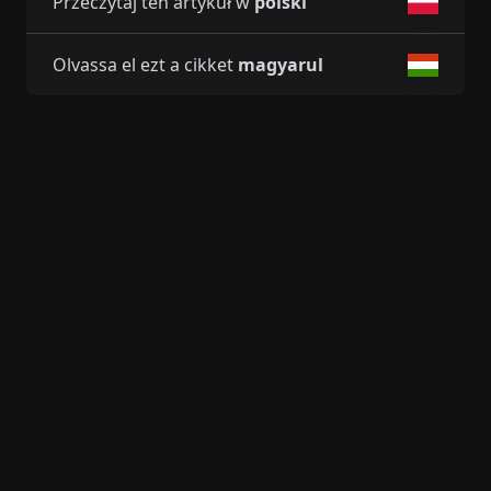
Przeczytaj ten artykuł w
polski
Olvassa el ezt a cikket
magyarul