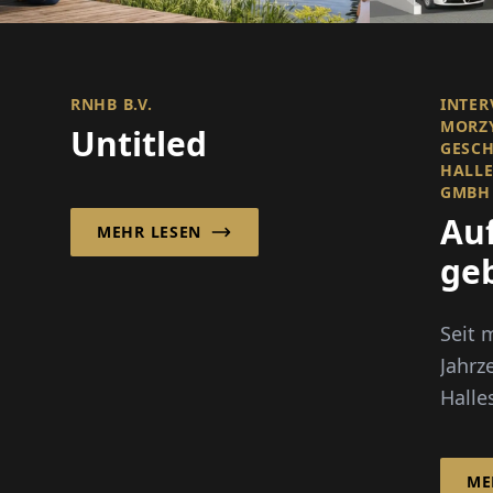
RNHB B.V.
INTER
MORZY
Untitled
GESCH
HALL
GMBH 
Auf
MEHR LESEN
ge
Seit 
Jahrz
Hall
GmbH
Hanno
ME