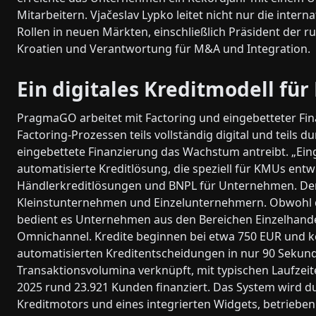
Mitarbeitern. Vjačeslav Lypko leitet nicht nur die inte
Rollen in neuen Märkten, einschließlich Präsident der 
Kroatien und Verantwortung für M&A und Integration.
Ein digitales Kreditmodell fü
PragmaGO arbeitet mit Factoring und eingebetteter Fina
Factoring-Prozessen teils vollständig digital und teils 
eingebettete Finanzierung das Wachstum antreibt. „Einge
automatisierte Kreditlösung, die speziell für KMUs entw
Händlerkreditlösungen und BNPL für Unternehmen. Der F
Kleinstunternehmen und Einzelunternehmern. Obwohl d
bedient es Unternehmen aus den Bereichen Einzelhande
Omnichannel. Kredite beginnen bei etwa 750 EUR und kö
automatisierten Kreditentscheidungen in nur 90 Sekunde
Transaktionsvolumina verknüpft, mit typischen Laufzeit
2025 rund 23.921 Kunden finanziert. Das System wird du
Kreditmotors und eines integrierten Widgets, betrieben