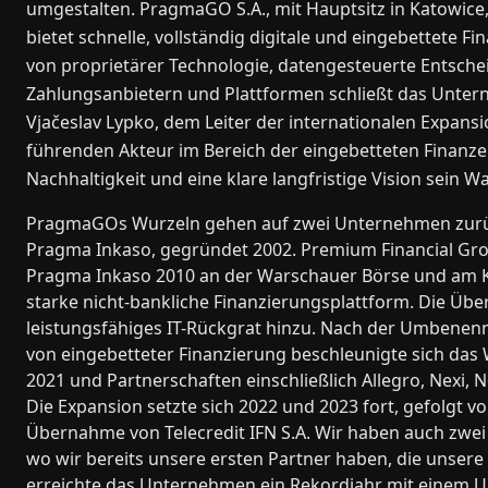
umgestalten. PragmaGO S.A., mit Hauptsitz in Katowice, P
bietet schnelle, vollständig digitale und eingebettete
von proprietärer Technologie, datengesteuerte Entsch
Zahlungsanbietern und Plattformen schließt das Untern
Vjačeslav Lypko, dem Leiter der internationalen Expans
führenden Akteur im Bereich der eingebetteten Finanzen
Nachhaltigkeit und eine klare langfristige Vision sein 
PragmaGOs Wurzeln gehen auf zwei Unternehmen zurüc
Pragma Inkaso, gegründet 2002. Premium Financial Gro
Pragma Inkaso 2010 an der Warschauer Börse und am Kata
starke nicht-bankliche Finanzierungsplattform. Die Übe
leistungsfähiges IT-Rückgrat hinzu. Nach der Umbene
von eingebetteter Finanzierung beschleunigte sich das 
2021 und Partnerschaften einschließlich Allegro, Nexi,
Die Expansion setzte sich 2022 und 2023 fort, gefolgt v
Übernahme von Telecredit IFN S.A. Wir haben auch zwei
wo wir bereits unsere ersten Partner haben, die unsere
erreichte das Unternehmen ein Rekordjahr mit einem U