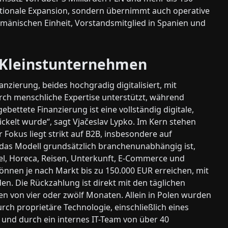
rnationale Expansion, sondern übernimmt auch operative
rumänischen Einheit, Vorstandsmitglied in Spanien und
r Kleinstunternehmen
nzierung, beides hochgradig digitalisiert, mit
durch menschliche Expertise unterstützt, während
bettete Finanzierung ist eine vollständig digitale,
ickelt wurde“, sagt Vjačeslav Lypko. Im Kern stehen
okus liegt strikt auf B2B, insbesondere auf
as Modell grundsätzlich branchenunabhängig ist,
l, Horeca, Reisen, Unterkunft, E-Commerce und
nnen je nach Markt bis zu 150.000 EUR erreichen, mit
n. Die Rückzahlung ist direkt mit den täglichen
en von vier oder zwölf Monaten. Allein in Polen wurden
rch proprietäre Technologie, einschließlich eines
 und durch ein internes IT-Team von über 40