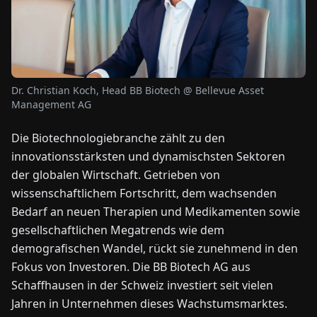
NEWS
ÜBER
Dr. Christian Koch, Head BB Biotech @ Bellevue Asset
UNS
Management AG
Die Biotechnologiebranche zählt zu den
EN
DE
FR
ES
IT
NL
PL
HU
innovationsstärksten und dynamischsten Sektoren
der globalen Wirtschaft. Getrieben von
KONTAKT
wissenschaftlichem Fortschritt, dem wachsenden
ZU
Bedarf an neuen Therapien und Medikamenten sowie
UNS
gesellschaftlichen Megatrends wie dem
demografischen Wandel, rückt sie zunehmend in den
Fokus von Investoren. Die BB Biotech AG aus
Schaffhausen in der Schweiz investiert seit vielen
Jahren in Unternehmen dieses Wachstumsmarktes.