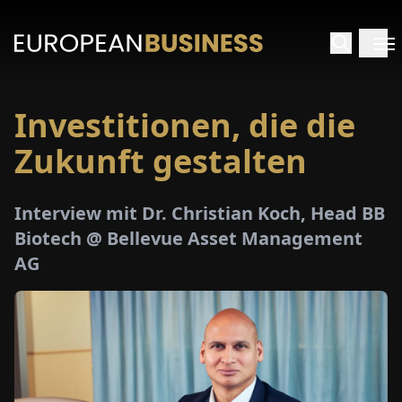
Investitionen, die die
ARTSEITE
Zukunft gestalten
TERVIEWS
Interview mit Dr. Christian Koch, Head BB
MENWELTEN
Biotech @ Bellevue Asset Management
AG
PECIALS
E-
PAPER
MESSEN