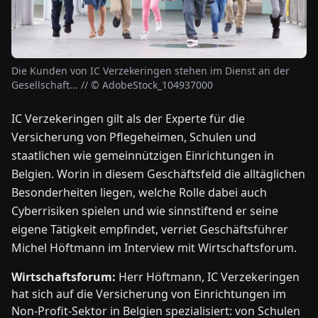
NEWS
Die Kunden von IC Verzekeringen stehen im Dienst an der
ÜBER
Gesellschaft... // © AdobeStock_104937000
UNS
IC Verzekeringen gilt als der Experte für die
Versicherung von Pflegeheimen, Schulen und
EN
DE
FR
ES
IT
NL
PL
HU
staatlichen wie gemeinnützigen Einrichtungen in
Belgien. Worin in diesem Geschäftsfeld die alltäglichen
KONTAKT
Besonderheiten liegen, welche Rolle dabei auch
ZU
Cyberrisiken spielen und wie sinnstiftend er seine
UNS
eigene Tätigkeit empfindet, verriet Geschäftsführer
Michel Höftmann im Interview mit Wirtschaftsforum.
Wirtschaftsforum:
Herr Höftmann, IC Verzekeringen
hat sich auf die Versicherung von Einrichtungen im
Non-Profit-Sektor in Belgien spezialisiert: von Schulen