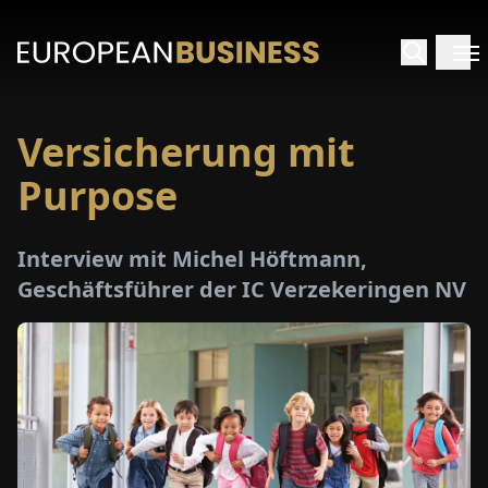
Versicherung mit
ARTSEITE
Purpose
TERVIEWS
Interview mit Michel Höftmann,
MENWELTEN
Geschäftsführer der IC Verzekeringen NV
PECIALS
E-
PAPER
MESSEN