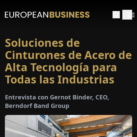
Soluciones de
INICIO
Cinturones de Acero de
TREVISTAS
Alta Tecnología para
Todas las Industrias
SPECTIVAS
PECIALES
Entrevista con Gernot Binder, CEO,
Berndorf Band Group
E-
PAPEL
FERIAS