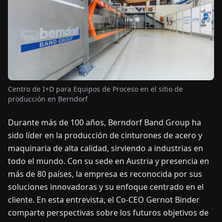
OTICIAS
ACERCA
DE
Centro de I+D para Equipos de Proceso en el sitio de
EN
DE
FR
ES
IT
NL
PL
HU
producción en Berndorf
Durante más de 100 años, Berndorf Band Group ha
CONTÁCTENOS
sido líder en la producción de cinturones de acero y
maquinaria de alta calidad, sirviendo a industrias en
todo el mundo. Con su sede en Austria y presencia en
más de 80 países, la empresa es reconocida por sus
soluciones innovadoras y su enfoque centrado en el
cliente. En esta entrevista, el Co-CEO Gernot Binder
comparte perspectivas sobre los futuros objetivos de