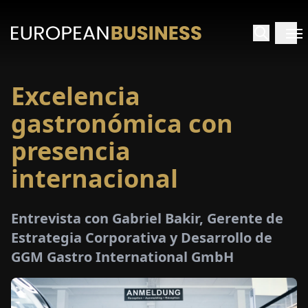
Excelencia
INICIO
gastronómica con
TREVISTAS
presencia
internacional
SPECTIVAS
PECIALES
Entrevista con Gabriel Bakir, Gerente de
Estrategia Corporativa y Desarrollo de
E-
GGM Gastro International GmbH
PAPEL
FERIAS