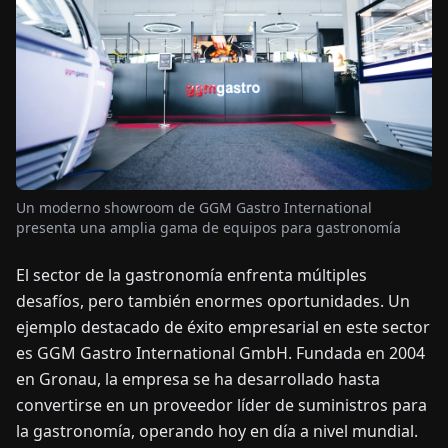
OTICIAS
ACERCA
DE
EN
DE
FR
ES
IT
NL
PL
HU
Un moderno showroom de GGM Gastro International
presenta una amplia gama de equipos para gastronomía
CONTÁCTENOS
El sector de la gastronomía enfrenta múltiples
desafíos, pero también enormes oportunidades. Un
ejemplo destacado de éxito empresarial en este sector
es GGM Gastro International GmbH. Fundada en 2004
en Gronau, la empresa se ha desarrollado hasta
convertirse en un proveedor líder de suministros para
la gastronomía, operando hoy en día a nivel mundial.