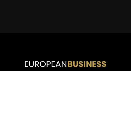
Mantenemos conversaciones inspiradoras con
nuestros socios de entrevista. Al crear la base de
confianza para que estas personas inteligentes y
exitosas intercambien ideas con nosotros en
igualdad de condiciones, logramos entrevistas
únicas con contenido personal.