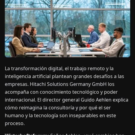
OTICIAS
ACERCA
DE
EN
DE
FR
ES
IT
NL
PL
HU
La transformación digital, el trabajo remoto y la
inteligencia artificial plantean grandes desafíos a las
CONTÁCTENOS
empresas. Hitachi Solutions Germany GmbH los
acompaña con conocimiento tecnológico y poder
internacional. El director general Guido Aehlen explica
cómo reimagina la consultoría y por qué el ser
humano y la tecnología son inseparables en este
proceso.