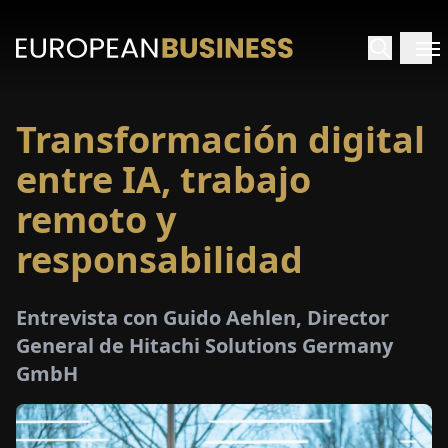
Transformación digital
INICIO
entre IA, trabajo
TREVISTAS
remoto y
responsabilidad
SPECTIVAS
PECIALES
Entrevista con Guido Aehlen, Director
General de Hitachi Solutions Germany
E-
GmbH
PAPEL
FERIAS