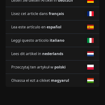
Lesen Sie diesen Artikel in
deutsch
Lisez cet article dans
français
Lea este artículo en
español
Leggi questo articolo
italiano
Lees dit artikel in
nederlands
Przeczytaj ten artykuł w
polski
Olvassa el ezt a cikket
magyarul