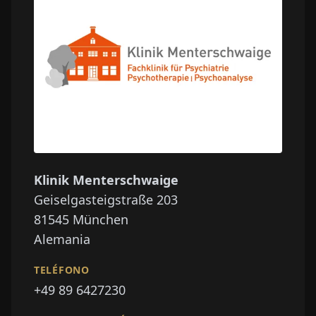
Klinik Menterschwaige
Geiselgasteigstraße 203
81545
München
Alemania
TELÉFONO
+49 89 6427230