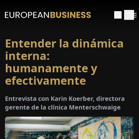
Entender la dinámica
INICIO
interna:
TREVISTAS
humanamente y
efectivamente
SPECTIVAS
PECIALES
Entrevista con Karin Koerber, directora
gerente de la clínica Menterschwaige
E-
PAPEL
FERIAS