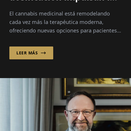
innovación en el
El cannabis medicinal está remodelando
cannabis medicinal
cada vez más la terapéutica moderna,
ofreciendo nuevas opciones para pacientes
con dolor crónico, cáncer y otras
condiciones severas...
LEER MÁS