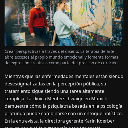
OTICIAS
ACERCA
DE
Crear perspectivas a través del diseño: La terapia de arte
EN
DE
FR
ES
IT
NL
PL
HU
abre accesos al propio mundo emocional y fomenta formas
de expresión creativas como parte del proceso de curación
CONTÁCTENOS
Mientras que las enfermedades mentales están siendo
desestigmatizadas en la percepción pública, su
tratamiento sigue siendo una tarea altamente
compleja. La clínica Menterschwaige en Múnich
demuestra cómo la psiquiatría basada en la psicología
profunda puede combinarse con un enfoque holístico.
En la entrevista, la directora gerente Karin Koerber