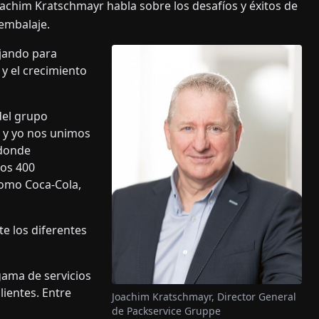
 Joachim Kratschmayr habla sobre los desafíos y éxitos de
 embalaje.
jando para
y el crecimiento
del grupo
r y yo nos unimos
 donde
os 400
omo Coca-Cola,
e los diferentes
gama de servicios
lientes. Entre
Joachim Kratschmayr, Director General
de Packservice Gruppe