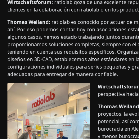
Wirtschaftsforum:
ratiolab goza de una excelente repu
clientes en la colaboración con ratiolab o en los produ
Thomas Weiland:
ratiolab es conocido por actuar de m
ahí. Por eso podemos contar hoy con asociaciones estab
algunos casos, hemos estado trabajando juntos durante 
proporcionamos soluciones completas, siempre con el o
teniendo en cuenta sus requisitos específicos. Organiz
diseños en 3D-CAD, establecemos altos estándares en l
configuraciones individuales para series pequeñas y g
adecuadas para entregar de manera confiable.
Wirtschaftsforu
perspectiva hacia
Thomas Weiland
proyectos, la ev
potencial, así co
burocracia en Al
y menos burocraci