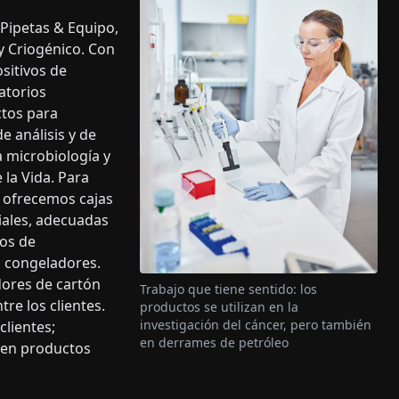
 Pipetas & Equipo,
y Criogénico. Con
sitivos de
atorios
tos para
e análisis y de
a microbiología y
la Vida. Para
, ofrecemos cajas
iales, adecuadas
os de
a congeladores.
dores de cartón
Trabajo que tiene sentido: los
re los clientes.
productos se utilizan en la
investigación del cáncer, pero también
clientes;
en derrames de petróleo
 en productos