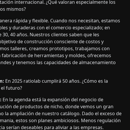
tación internacional. ¿Qué valoran especialmente los
ctos mismos?
anera rápida y flexible. Cuando nos necesitan, estamos
les y duraderas con el comercio especializado; en
30, 40 años. Nuestros clientes saben que les
bjetivo de construcción consciente de costos y
amos talleres, creamos prototipos, trabajamos con
a fabricación de herramientas y moldes, ofrecemos
randes y tenemos las capacidades de almacenamiento
m:
En 2025 ratiolab cumplirá 50 años. ¿Cómo es la
 el futuro?
:
En la agenda está la expansión del negocio de
olución de productos de nicho, donde vemos un gran
mo la ampliación de nuestro catálogo. Dado el exceso de
emania, estos son planes ambiciosos. Menos regulación
a serían deseables para aliviar a las empresas.