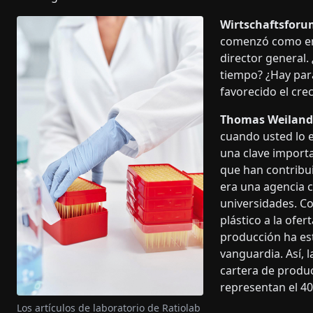
Wirtschaftsforu
comenzó como emp
director general
tiempo? ¿Hay para
favorecido el cre
Thomas Weiland
cuando usted lo e
una clave importa
que han contribui
era una agencia 
universidades. C
plástico a la ofe
producción ha es
vanguardia. Así, 
cartera de produc
representan el 40
Los artículos de laboratorio de Ratiolab