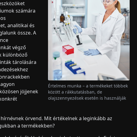
 eszközöket
óriumok számára
nos
, analitikai és
glalunk össze. A
ence
unkát végző
k különböző
inták tárolására
endezésekhez
rtonrackekben
nagyon
Értelmes munka – a termékeket többek
közösen jöjjenek
között a rákkutatásban, de
olajszennyezések esetén is használják
 konkrét
 hírnévnek örvend. Mit értékelnek a leginkább az
agukban a termékekben?