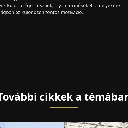
lyek különbséget tesznek, olyan termékeket, amelyeknek
világban ez különösen fontos motiváció.
További cikkek a témába