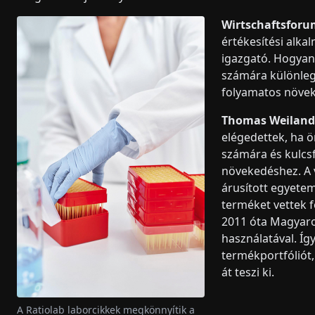
Wirtschaftsforu
értékesítési alka
igazgató. Hogyan
számára különleg
folyamatos növek
Thomas Weiland
elégedettek, ha ön
számára és kulcsf
növekedéshez. A v
árusított egyete
terméket vettek f
2011 óta Magyaro
használatával. Így
termékportfóliót,
át teszi ki.
A Ratiolab laborcikkek megkönnyítik a