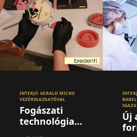
INTERJÚ GERALD MICKO
INTER
VEZÉRIGAZGATÓVAL
BABEL
IGAZG
Fogászati
Új 
technológia
fo
újragondolása