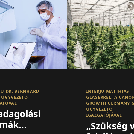
JÚ DR. BERNHARD
INTERJÚ MATTHIAS
 ÜGYVEZETŐ
GLASERREL, A CANO
ATÓVAL
GROWTH GERMANY 
ÜGYVEZETŐ
adagolási
IGAZGATÓJÁVAL
rmák
„Szükség 