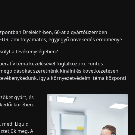
zpontban Dreieich-ben, 60-at a gyártóüzemben
ó EUR, ami folyamatos, egyjegyű növekedés eredménye.
gsúlyt a tevékenységében?
operatív téma kezelésével foglalkozom. Fontos
i megoldásokat szeretnénk kínálni és következetesen
tevékenykedünk, így a környezetvédelmi téma központi
zöket gyárt, és
skedői körében.
, med, Liquid
öztetjük meg. A