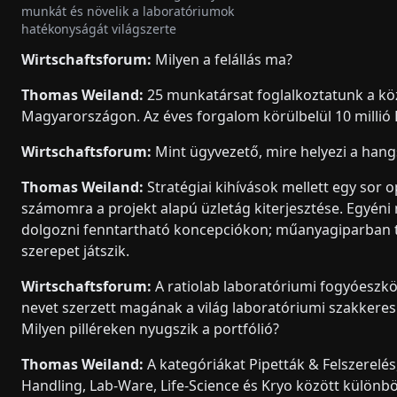
munkát és növelik a laboratóriumok
hatékonyságát világszerte
Wirtschaftsforum:
Milyen a felállás ma?
Thomas Weiland:
25 munkatársat foglalkoztatunk a kö
Magyarországon. Az éves forgalom körülbelül 10 milli
Wirtschaftsforum:
Mint ügyvezető, mire helyezi a han
Thomas Weiland:
Stratégiai kihívások mellett egy sor 
számomra a projekt alapú üzletág kiterjesztése. Egyén
dolgozni fenntartható koncepciókon; műanyagiparban 
szerepet játszik.
Wirtschaftsforum:
A ratiolab laboratóriumi fogyóeszkö
nevet szerzett magának a világ laboratóriumi szakkere
Milyen pilléreken nyugszik a portfólió?
Thomas Weiland:
A kategóriákat Pipetták & Felszerelés
Handling, Lab-Ware, Life-Science és Kryo között különb