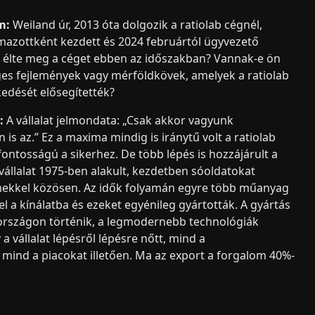
m:
Weiland úr, 2013 óta dolgozik a ratiolab cégnél,
lmazottként kezdett és 2024 februártól ügyvezető
 élte meg a céget ebben az időszakban? Vannak-e ön
es fejlemények vagy mérföldkövek, amelyek a ratiolab
edését elősegítették?
:
A vállalat jelmondata: „Csak akkor vagyunk
 is az.” Ez a maxima mindig is iránytű volt a ratiolab
ontosságú a sikerhez. De több lépés is hozzájárult a
állalat 1975-ben alakult, kezdetben sóoldatokat
mekkel közösen. Az idők folyamán egyre több műanyag
el a kínálatba és ezeket egyénileg gyártották. A gyártás
rszágon történik, a legmodernebb technológiák
 a vállalat lépésről lépésre nőtt, mind a
 mind a piacokat illetően. Ma az export a forgalom 40%-