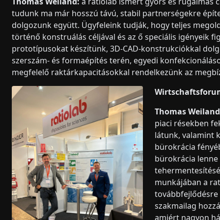
Thomas Weiland:
a ratiolab ismert gyors és rugalmas c
tudunk ma már hosszú távú, stabil partnerségekre építe
dolgozunk együtt. Ügyfeleink tudják, hogy teljes megol
történő konstruálás céljával és az ő speciális igényeik 
prototípusokat készítünk, 3D-CAD-konstrukciókkal do
szerszám- és formaépítés terén, egyedi konfekcionáláso
megfelelő raktárkapacitásokkal rendelkezünk az megbíz
Wirtschaftsforu
Thomas Weiland
piaci résekben fe
látunk, valamint
bürokrácia fényé
bürokrácia lenne
tehermentesítését
munkájában a rat
továbbfejlődésre
szakmailag hozzá
amiért nagyon há