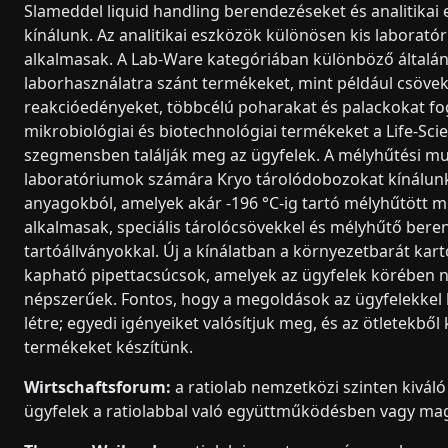
Slameddel liquid handling berendezéseket és analitikai
kínálunk. Az analitikai eszközök különösen kis laborat
alkalmasak. A Lab-Ware kategóriában különböző általá
laborhasználatra szánt termékeket, mint például csöveket
reakcióedényeket, többcélú poharakat és palackokat fo
mikrobiológiai és biotechnológiai termékeket a Life-Sci
szegmensben találják meg az ügyfelek. A mélyhűtési m
laboratóriumok számára Kryo tárolódobozokat kínálun
anyagokból, amelyek akár -196 °C-ig tartó mélyhűtött m
alkalmasak, speciális tárolócsövekkel és mélyhűtő ber
tartóállványokkal. Új a kínálatban a környezetbarát ka
kapható pipettacsúcsok, amelyek az ügyfelek körében 
népszerűek. Fontos, hogy a megoldások az ügyfelekkel 
létre; egyedi igényeiket valósítjuk meg, és az ötletekből
termékeket készítünk.
Wirtschaftsforum:
a ratiolab nemzetközi szinten kiváló
ügyfelek a ratiolabbal való együttműködésben vagy m