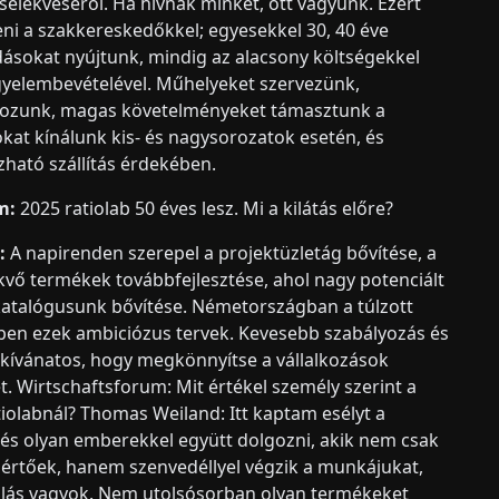
selekvéséről. Ha hívnak minket, ott vagyunk. Ezért
ni a szakkereskedőkkel; egyesekkel 30, 40 éve
dásokat nyújtunk, mindig az alacsony költségekkel
figyelembevételével. Műhelyeket szervezünk,
lgozunk, magas követelményeket támasztunk a
kat kínálunk kis- és nagysorozatok esetén, és
ható szállítás érdekében.
m:
2025 ratiolab 50 éves lesz. Mi a kilátás előre?
:
A napirenden szerepel a projektüzletág bővítése, a
kvő termékek továbbfejlesztése, ahol nagy potenciált
 katalógusunk bővítése. Németországban a túlzott
ben ezek ambiciózus tervek. Kevesebb szabályozás és
 kívánatos, hogy megkönnyítse a vállalkozások
. Wirtschaftsforum: Mit értékel személy szerint a
iolabnál? Thomas Weiland: Itt kaptam esélyt a
 és olyan emberekkel együtt dolgozni, akik nem csak
értőek, hanem szenvedéllyel végzik a munkájukat,
lás vagyok. Nem utolsósorban olyan termékeket