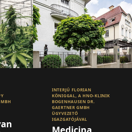
INTERJÚ FLORIAN
PY
KÖNIGGAL, A HNO-KLINIK
GMBH
BOGENHAUSEN DR.
GAERTNER GMBH
ÜGYVEZETŐ
IGAZGATÓJÁVAL
van
Medicina,