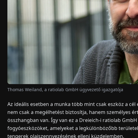
Thomas Weiland, a ratiolab GmbH ügyvezető igazgatója
Az ideális esetben a munka több mint csak eszköz a cél
nem csak a megélhetést biztosítja, hanem személyes ért
összhangban van. Így van ez a Dreieich-i ratiolab GmbH 
fogyóeszközöket, amelyeket a legkülönbözőbb területek
tengerek olajszennyezésének elleni küzdelemben.