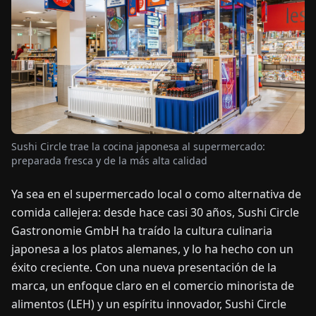
OTICIAS
ACERCA
DE
EN
DE
FR
ES
IT
NL
PL
HU
Sushi Circle trae la cocina japonesa al supermercado:
preparada fresca y de la más alta calidad
CONTÁCTENOS
Ya sea en el supermercado local o como alternativa de
comida callejera: desde hace casi 30 años, Sushi Circle
Gastronomie GmbH ha traído la cultura culinaria
japonesa a los platos alemanes, y lo ha hecho con un
éxito creciente. Con una nueva presentación de la
marca, un enfoque claro en el comercio minorista de
alimentos (LEH) y un espíritu innovador, Sushi Circle