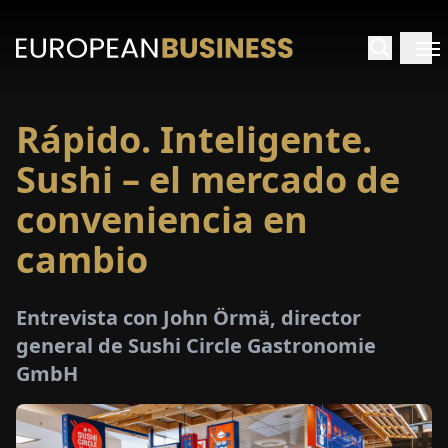
Rápido. Inteligente.
INICIO
Sushi – el mercado de
TREVISTAS
conveniencia en
cambio
SPECTIVAS
PECIALES
Entrevista con John Örmä, director
general de Sushi Circle Gastronomie
E-
GmbH
PAPEL
FERIAS