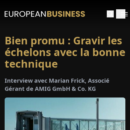
Bien promu : Gravir les
ACCUEIL
échelons avec la bonne
TRETIENS
technique
PERÇUS
Interview avec Marian Frick, Associé
Gérant de AMIG GmbH & Co. KG
PÉCIAUX
E-
PAPIER
SALONS