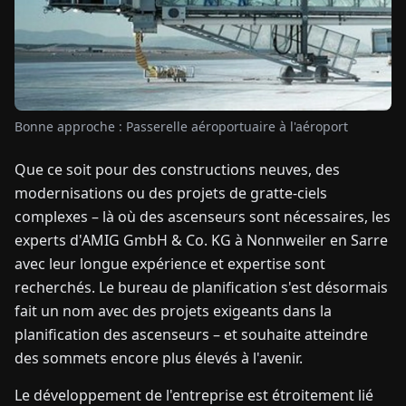
TUALITÉS
À
PROPOS
Bonne approche : Passerelle aéroportuaire à l'aéroport
Que ce soit pour des constructions neuves, des
EN
DE
FR
ES
IT
NL
PL
HU
modernisations ou des projets de gratte-ciels
complexes – là où des ascenseurs sont nécessaires, les
CONTACTEZ-
experts d'AMIG GmbH & Co. KG à Nonnweiler en Sarre
NOUS
avec leur longue expérience et expertise sont
recherchés. Le bureau de planification s'est désormais
fait un nom avec des projets exigeants dans la
planification des ascenseurs – et souhaite atteindre
des sommets encore plus élevés à l'avenir.
Le développement de l'entreprise est étroitement lié