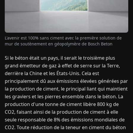
TUALITÉS
À
L'avenir est 100% sans ciment avec la première solution de
PROPOS
mur de soutènement en géopolymère de Bosch Beton
Si le béton était un pays, il serait le troisième plus
EN
DE
FR
ES
IT
NL
PL
HU
grand émetteur de gaz à effet de serre sur la Terre,
derrière la Chine et les États-Unis. Cela est
CONTACTEZ-
principalement dû aux émissions élevées générées par
NOUS
la production de ciment, le principal liant qui maintient
les graviers et les pierres ensemble dans le béton. La
production d'une tonne de ciment libère 800 kg de
CO2, faisant ainsi de la production de ciment à elle
seule responsable de 8% des émissions mondiales de
CO2. Toute réduction de la teneur en ciment du béton