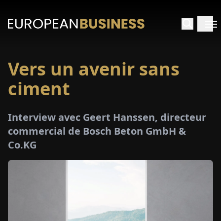
Vers un avenir sans
ACCUEIL
ciment
TRETIENS
Interview avec Geert Hanssen, directeur
PERÇUS
commercial de Bosch Beton GmbH &
Co.KG
PÉCIAUX
E-
PAPIER
SALONS