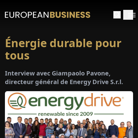
Énergie durable pour
ACCUEIL
tous
TRETIENS
Interview avec Giampaolo Pavone,
PERÇUS
directeur général de Energy Drive S.r.l.
PÉCIAUX
E-
PAPIER
SALONS