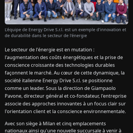
TUALITÉS
L'équipe de Energy Drive S.r.l. est un exemple d'innovation et
À
de durabilité dans le secteur de l'énergie
PROPOS
Le secteur de l'énergie est en mutation :
l'augmentation des coûts énergétiques et la prise de
EN
DE
FR
ES
IT
NL
PL
HU
conscience croissante des technologies durables
façonnent le marché. Au cœur de cette dynamique, la
CONTACTEZ-
société italienne Energy Drive S.r.l. se positionne
NOUS
comme un leader. Sous la direction de Giampaolo
Pavone, directeur général et co-fondateur, l'entreprise
associe des approches innovantes à un focus clair sur
l'orientation client et la conscience environnementale.
Avec son siège à Milan et cinq emplacements
nationaux ainsi qu'une nouvelle succursale à venir à