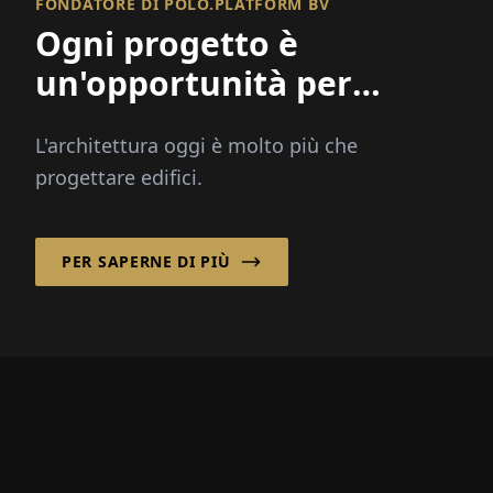
FONDATORE DI POLO.PLATFORM BV
Ogni progetto è
un'opportunità per
migliorare un luogo e
L'architettura oggi è molto più che
rafforzare una comunità!
progettare edifici.
PER SAPERNE DI PIÙ