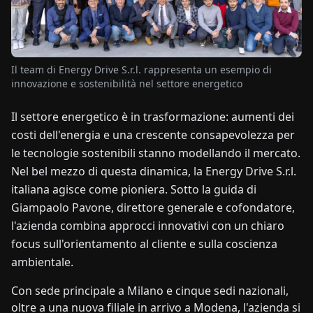
NOTIZIE
Il team di Energy Drive S.r.l. rappresenta un esempio di
CHI
innovazione e sostenibilità nel settore energetico
SIAMO
Il settore energetico è in trasformazione: aumenti dei
costi dell'energia e una crescente consapevolezza per
EN
DE
FR
ES
IT
NL
PL
HU
le tecnologie sostenibili stanno modellando il mercato.
Nel bel mezzo di questa dinamica, la Energy Drive S.r.l.
CONTATTACI
italiana agisce come pioniera. Sotto la guida di
Giampaolo Pavone, direttore generale e cofondatore,
l'azienda combina approcci innovativi con un chiaro
focus sull'orientamento al cliente e sulla coscienza
ambientale.
Con sede principale a Milano e cinque sedi nazionali,
oltre a una nuova filiale in arrivo a Modena, l'azienda si