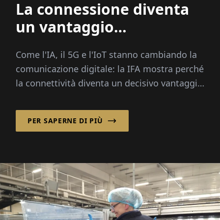
La connessione diventa
un vantaggio
competitivo: come l'IA, il
Come l'IA, il 5G e l'IoT stanno cambiando la
5G e l'IoT stanno
comunicazione digitale: la IFA mostra perché
cambiando la
la connettività diventa un decisivo vantaggio
comunicazione digitale
competitivo per le aziende.
PER SAPERNE DI PIÙ