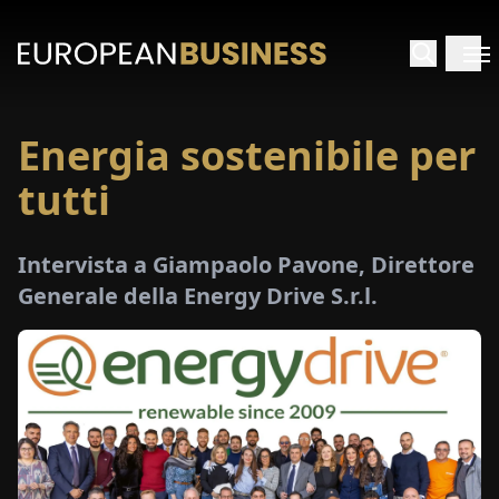
Energia sostenibile per
HOME
tutti
TERVISTE
Intervista a Giampaolo Pavone, Direttore
FONDIMENTI
Generale della Energy Drive S.r.l.
PECIALI
E-
PAPER
FIERE