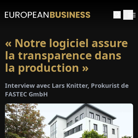
« Notre logiciel assure
ACCUEIL
la transparence dans
TRETIENS
la production »
PERÇUS
Interview avec Lars Knitter, Prokurist de
FASTEC GmbH
PÉCIAUX
E-
PAPIER
SALONS