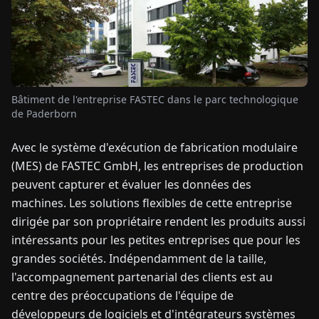
TUALITÉS
À
PROPOS
Bâtiment de l'entreprise FASTEC dans le parc technologique
de Paderborn
EN
DE
FR
ES
IT
NL
PL
HU
Avec le système d'exécution de fabrication modulaire
(MES) de FASTEC GmbH, les entreprises de production
peuvent capturer et évaluer les données des
CONTACTEZ-
NOUS
machines. Les solutions flexibles de cette entreprise
dirigée par son propriétaire rendent les produits aussi
intéressants pour les petites entreprises que pour les
grandes sociétés. Indépendamment de la taille,
l'accompagnement partenarial des clients est au
centre des préoccupations de l'équipe de
développeurs de logiciels et d'intégrateurs systèmes