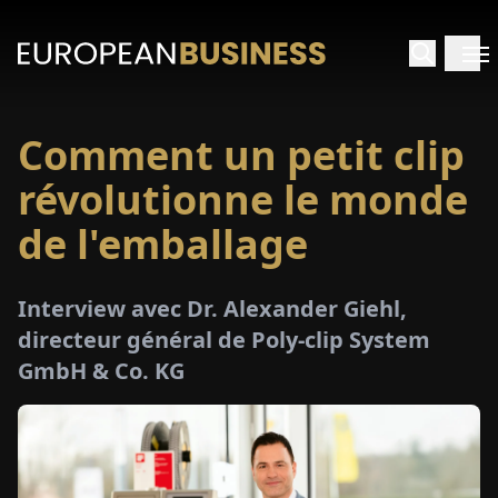
Comment un petit clip
ACCUEIL
révolutionne le monde
TRETIENS
de l'emballage
PERÇUS
Interview avec Dr. Alexander Giehl,
directeur général de Poly-clip System
PÉCIAUX
GmbH & Co. KG
E-
PAPIER
SALONS