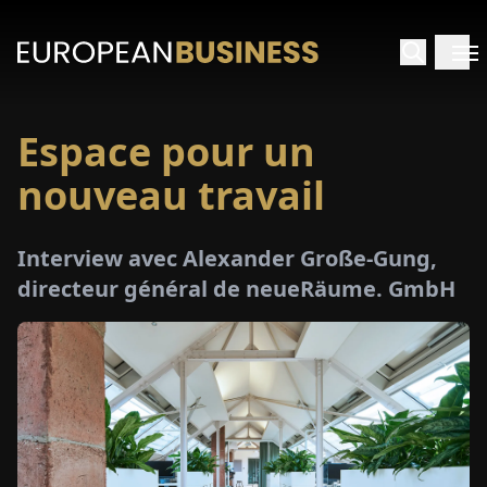
Espace pour un
ACCUEIL
nouveau travail
TRETIENS
Interview avec Alexander Große-Gung,
PERÇUS
directeur général de neueRäume. GmbH
PÉCIAUX
E-
PAPIER
SALONS