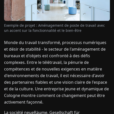
TUALITÉS
Exemple de projet : Aménagement de poste de travail avec
À
un accent sur la fonctionnalité et le bien-être
PROPOS
Monde du travail transformé, processus numériques
et désir de stabilité - le secteur de l'aménagement de
EN
DE
FR
ES
IT
NL
PL
HU
bureaux et d'objets est confronté à des défis
complexes. Entre le télétravail, la pénurie de
CONTACTEZ-
compétences et de nouvelles exigences en matière
NOUS
d'environnements de travail, il est nécessaire d'avoir
des partenaires fiables et une vision claire de l'espace
et de la culture. Une entreprise jeune et dynamique de
Cologne montre comment ce changement peut être
activement façonné.
La société neueRäume. Gesellschaft für