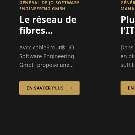
GÉNÉRAL DE JO SOFTWARE
ÉNÉRA
ENGINEERING GMBH
ANAG
Le réseau de
Plu
fibres
l'I
optiques
ave
Avec cableScout®, JO
Dans
toujours en
Software Engineering
en pl
vue
GmbH propose une
suffi
solution logicielle sur la
l'IT
base de laquelle les
une f
EN SAVOIR PLUS
EN
réseaux de fibres
au se
optiques peuvent être
entre
gérés efficacement et
de manière sécurisée
tout autour de
l'horloge...