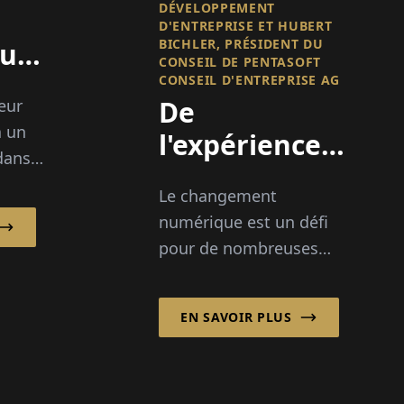
DÉVELOPPEMENT
D'ENTREPRISE ET HUBERT
BICHLER, PRÉSIDENT DU
eur
CONSEIL DE PENTASOFT
des
CONSEIL D'ENTREPRISE AG
De
teur
à un
l'expérience
ues
 dans
au
stion
Le changement
numérique -
numérique est un défi
PentaSoft
CH A/S
pour de nombreuses
la
accompagne
entreprises. PentaSoft
e...
le
Conseil d'entreprise AG,
EN SAVOIR PLUS
basée à Unterföhring,
changement
accompagne les
entreprises depuis...