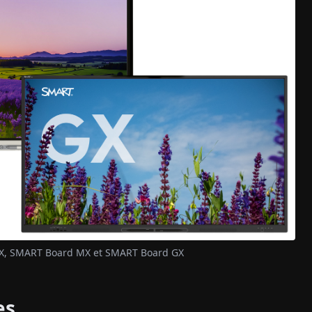
 RX, SMART Board MX et SMART Board GX
es