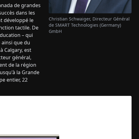
Canada de grandes
succès dans les
Christian Schwaiger, Directeur Général
nt développé le
de SMART Technologies (Germany)
ction tactile. De
GmbH
'éducation – qui
 ainsi que du
à Calgary, est
cteur général,
nt de la région
jusqu'à la Grande
e entier, 22