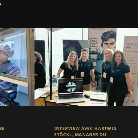
t
SE
INTERVIEW AVEC HARTWIG
STÖCKL, MANAGER DU