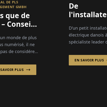
L DE PLS M
De
EMENT GMBH
l'installat
s que de
au leader 
T – Conseil
D'un petit installa
systèmes
c vision
électrique danois 
 un monde de plus
énergétiq
spécialiste leader
us numérisé, il ne
les systèmes de ge
t pas de considérer
des bâtiments, la
 uniquement comme
EN SAVOIR PLUS
croissance de LTE
onction de support
a été stimulée par 
 SAVOIR PLUS
in d'une
demande croissant
prise. Moderne...