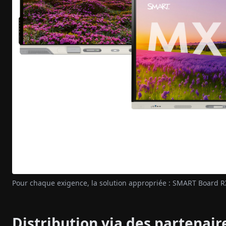
Pour chaque exigence, la solution appropriée : SMART Board
Distribution via des partenair