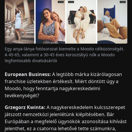
Egy anya-lánya fotósorozat kiemelte a Moodo célközönségét.
A 45-65, valamint a 30-45 éves korosztályú nők a Moodo
legfontosabb divatvásárlói
European Business:
A legtöbb márka kizárólagosan
franchise üzletekben értékesít. Miért döntött úgy a
Moodo, hogy fenntartja nagykereskedelmi
tevékenységét?
Grzegorz Kwinta:
A nagykereskedelem kulcsszerepet
játszott nemzetközi jelenlétünk kiépítésében. Bár
Európában a megfelelő ügynökök azonosítása kihívást
jelenthet, ez a csatorna lehetővé tette számunkra,