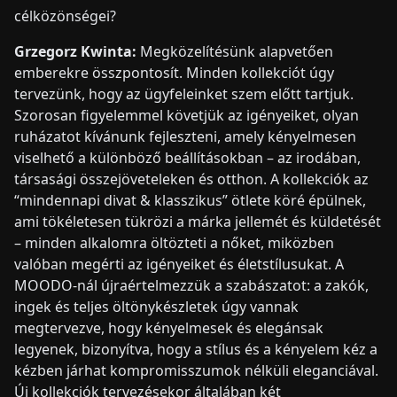
célközönségei?
Grzegorz Kwinta:
Megközelítésünk alapvetően
emberekre összpontosít. Minden kollekciót úgy
tervezünk, hogy az ügyfeleinket szem előtt tartjuk.
Szorosan figyelemmel követjük az igényeiket, olyan
ruházatot kívánunk fejleszteni, amely kényelmesen
viselhető a különböző beállításokban – az irodában,
társasági összejöveteleken és otthon. A kollekciók az
“mindennapi divat & klasszikus” ötlete köré épülnek,
ami tökéletesen tükrözi a márka jellemét és küldetését
– minden alkalomra öltözteti a nőket, miközben
valóban megérti az igényeiket és életstílusukat. A
MOODO-nál újraértelmezzük a szabászatot: a zakók,
ingek és teljes öltönykészletek úgy vannak
megtervezve, hogy kényelmesek és elegánsak
legyenek, bizonyítva, hogy a stílus és a kényelem kéz a
kézben járhat kompromisszumok nélküli eleganciával.
Új kollekciók tervezésekor általában két