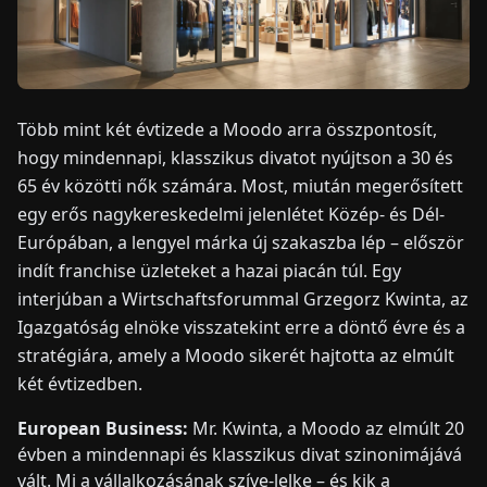
HÍREK
RÓLUNK
Több mint két évtizede a Moodo arra összpontosít,
hogy mindennapi, klasszikus divatot nyújtson a 30 és
65 év közötti nők számára. Most, miután megerősített
EN
DE
FR
ES
IT
NL
PL
HU
egy erős nagykereskedelmi jelenlétet Közép- és Dél-
Európában, a lengyel márka új szakaszba lép – először
KAPCSOLAT
indít franchise üzleteket a hazai piacán túl. Egy
interjúban a Wirtschaftsforummal Grzegorz Kwinta, az
Igazgatóság elnöke visszatekint erre a döntő évre és a
stratégiára, amely a Moodo sikerét hajtotta az elmúlt
két évtizedben.
European Business:
Mr. Kwinta, a Moodo az elmúlt 20
évben a mindennapi és klasszikus divat szinonimájává
vált. Mi a vállalkozásának szíve-lelke – és kik a