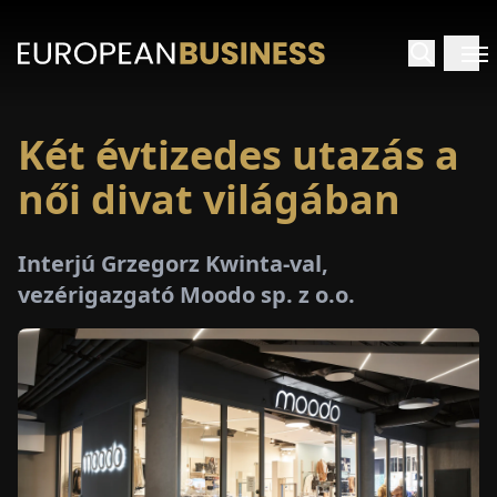
Két évtizedes utazás a
EZDŐLAP
női divat világában
NTERJÚK
Interjú Grzegorz Kwinta-val,
EKINTÉSEK
vezérigazgató Moodo sp. z o.o.
AKCIÓK
E-
PAPÍR
ÁSÁROK