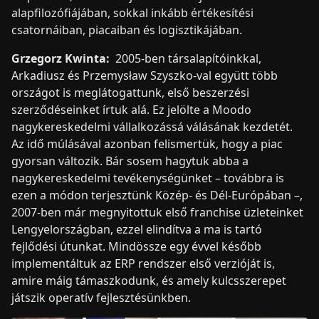
alapfilozófiájában, sokkal inkább értékesítési
csatornáiban, piacaiban és logisztikájában.
Grzegorz Kwinta:
2005-ben társalapítóinkkal,
Arkadiusz és Przemysław Szyszko-val együtt több
országot is meglátogattunk, első beszerzési
szerződéseinket írtuk alá. Ez jelölte a Moodo
nagykereskedelmi vállalkozássá válásának kezdetét.
Az idő múlásával azonban felismertük, hogy a piac
gyorsan változik. Bár sosem hagytuk abba a
nagykereskedelmi tevékenységünket – továbbra is
ezen a módon terjesztünk Közép- és Dél-Európában –,
2007-ben már megnyitottuk első franchise üzleteinket
Lengyelországban, ezzel elindítva a ma is tartó
fejlődési útunkat. Mindössze egy évvel később
implementáltuk az ERP rendszer első verzióját is,
amire máig támaszkodunk, és amely kulcsszerepet
játszik operatív fejlesztésünkben.