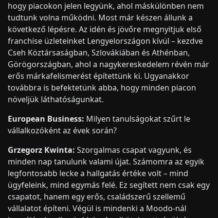
hogy piacokon jelen legyünk, ahol máskülönben nem
tudtunk volna működni. Most már készen állunk a
következő lépésre. Az idén és jövőre megnyitjuk első
franchise üzleteinket Lengyelországon kívül – kezdve
Cseh Köztársaságban, Szlovákiában és Athénban,
Görögországban, ahol a nagykereskedelem révén már
erős márkafelismerést építettünk ki. Ugyanakkor
továbbra is befektetünk abba, hogy minden piacon
növeljük láthatóságunkat.
European Business:
Milyen tanulságokat szűrt le
vállalkozóként az évek során?
Grzegorz Kwinta:
Szorgalmas csapat vagyunk, és
minden nap tanulunk valami újat. Számomra az egyik
legfontosabb lecke a hallgatás értéke volt – mind
ügyfeleink, mind egymás felé. Ez segített nem csak egy
csapatot, hanem egy erős, családszerű szellemű
vállalatot építeni. Végül is mindenki a Moodo-nál