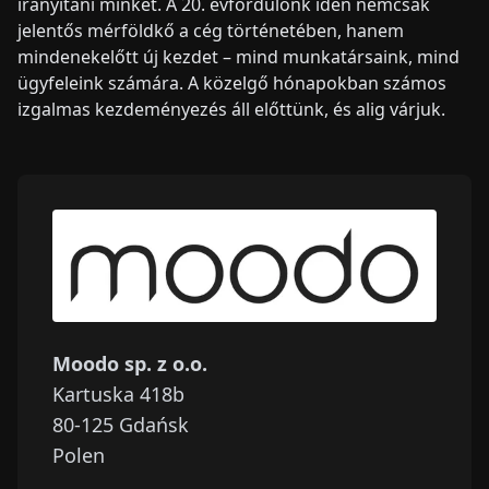
irányítani minket. A 20. évfordulónk idén nemcsak
jelentős mérföldkő a cég történetében, hanem
mindenekelőtt új kezdet – mind munkatársaink, mind
ügyfeleink számára. A közelgő hónapokban számos
izgalmas kezdeményezés áll előttünk, és alig várjuk.
Moodo sp. z o.o.
Kartuska 418b
80-125
Gdańsk
Polen