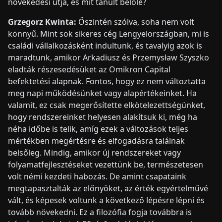
növekedési útja, és mit tanult belőle?
Grzegorz Kwinta:
Őszintén szólva, soha nem volt
könnyű. Mint sok sikeres cég Lengyelországban, mi is
családi vállalkozásként indultunk, és tavalyig azok is
maradtunk, amikor Arkadiusz és Przemysław Szyszko
eladták részesedésüket az Omikron Capital
befektetési alapnak. Fontos, hogy ez nem változtatta
meg napi működésünket vagy alapértékeinket. Ha
valamit, ez csak megerősítette elkötelezettségünket,
hogy rendszereinket helyesen alakítsuk ki, még ha
néha időbe is telik, amíg ezek a változások teljes
mértékben megértésre és elfogadásra találnak
belsőleg. Mindig, amikor új rendszereket vagy
folyamatfejlesztéseket vezettünk be, természetesen
volt némi kezdeti habozás. De amint csapataink
megtapasztalták az előnyöket, az érték egyértelművé
vált, és képesek voltunk a következő lépésre lépni és
tovább növekedni. Ez a filozófia fogja továbbra is