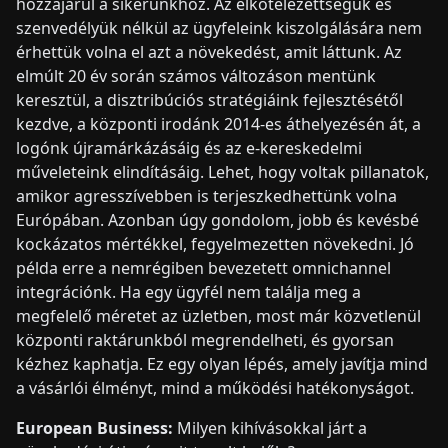
hozzájárul a sikerünkhöz. Az elkötelezettségük és
szenvedélyük nélkül az ügyfeleink kiszolgálására nem
érhettük volna el azt a növekedést, amit láttunk. Az
elmúlt 20 év során számos változáson mentünk
keresztül, a disztribúciós stratégiáink fejlesztésétől
kezdve, a központi irodánk 2014-es áthelyezésén át, a
logónk újramárkázásáig és az e-kereskedelmi
műveleteink elindításáig. Lehet, hogy voltak pillanatok,
amikor agresszívebben is terjeszkedhettünk volna
Európában. Azonban úgy gondolom, jobb és kevésbé
kockázatos mértékkel, fegyelmezetten növekedni. Jó
példa erre a nemrégiben bevezetett omnichannel
integrációnk. Ha egy ügyfél nem találja meg a
megfelelő méretet az üzletben, most már közvetlenül
központi raktárunkból megrendelheti, és gyorsan
kézhez kaphatja. Ez egy olyan lépés, amely javítja mind
a vásárlói élményt, mind a működési hatékonyságot.
European Business:
Milyen kihívásokkal járt a