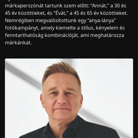
márkaperszónát tartunk szem előtt: “Annát,” a 30 és
45 év közöttieket, és “Évát,” a 45 és 65 év közöttieket.
Nemrégiben megvalósítottunk egy “anya-lánya”
fotókampányt, amely kiemelte a stílus, kényelem és
fenntarthatóság kombinációját, ami meghatározza
márkánkat.