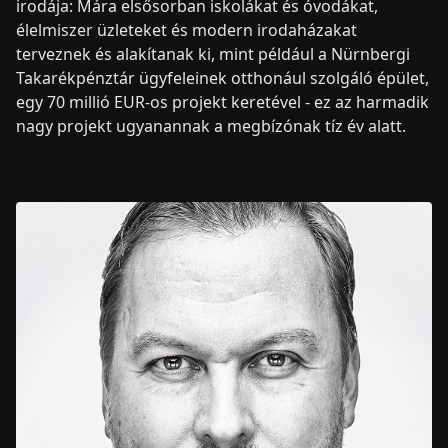
irodája: Mára elsősorban iskolákat és óvodákat,
élelmiszer üzleteket és modern irodaházakat
terveznek és alakítanak ki, mint például a Nürnbergi
Takarékpénztár ügyfeleinek otthonául szolgáló épület,
egy 70 millió EUR-os projekt keretével - ez az harmadik
nagy projekt ugyanannak a megbízónak tíz év alatt.