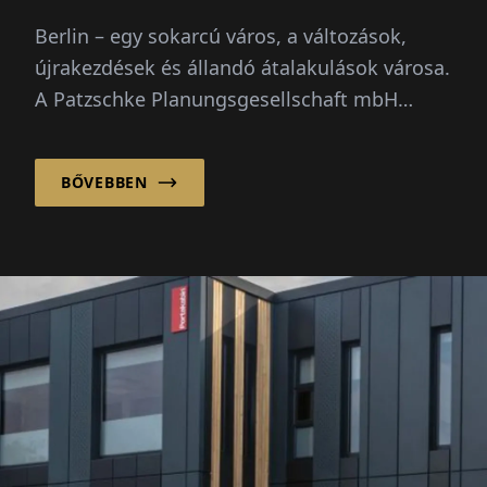
Berlin – egy sokarcú város, a változások,
újrakezdések és állandó átalakulások városa.
A Patzschke Planungsgesellschaft mbH
klasszikus-tradicionális építészeti nyelvével
nyugalm...
BŐVEBBEN