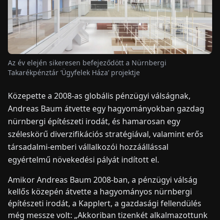
HÍREK
RÓLUNK
Az év elején sikeresen befejeződött a Nürnbergi
Takarékpénztár ‘Ügyfelek Háza’ projektje
EN
DE
FR
ES
IT
NL
PL
HU
Közepette a 2008-as globális pénzügyi válságnak,
Andreas Baum átvette egy hagyományokban gazdag
KAPCSOLAT
nürnbergi építészeti irodát, és hamarosan egy
széleskörű diverzifikációs stratégiával, valamint erős
társadalmi-emberi vállalkozói hozzáállással
egyértelmű növekedési pályát indított el.
Amikor Andreas Baum 2008-ban, a pénzügyi válság
kellős közepén átvette a hagyományos nürnbergi
építészeti irodát, a Kapplert, a gazdasági fellendülés
még messze volt: „Akkoriban tizenkét alkalmazottunk