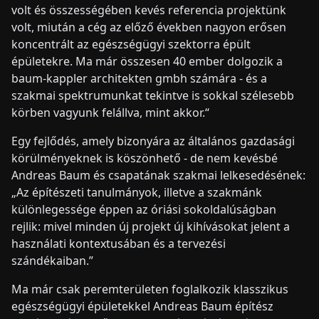
volt és összességében kevés referencia projektünk
volt, miután a cég az előző években nagyon erősen
koncentrált az egészségügyi szektorra épült
épületekre. Ma már összesen 40 ember dolgozik a
baum-kappler architekten gmbh számára - és a
szakmai spektrumunkat tekintve is sokkal szélesebb
körben vagyunk felállva, mint akkor.“
Egy fejlődés, amely bizonyára az általános gazdasági
körülményeknek is köszönhető - de nem kevésbé
Andreas Baum és csapatának szakmai lelkesedésének:
„Az építészeti tanulmányok, illetve a szakmánk
különlegessége éppen az óriási sokoldalúságban
rejlik: mivel minden új projekt új kihívásokat jelent a
használati kontextusában és a tervezési
szándékaiban.”
Ma már csak peremterületen foglalkozik klasszikus
egészségügyi épületekkel Andreas Baum építész