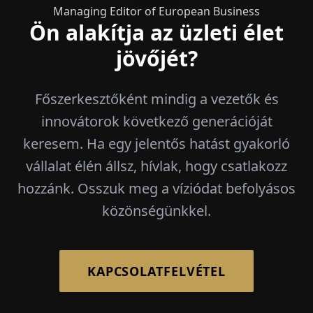
Managing Editor of European Business
Ön alakítja az üzleti élet
jövőjét?
Főszerkesztőként mindig a vezetők és
innovátorok következő generációját
keresem. Ha egy jelentős hatást gyakorló
vállalat élén állsz, hívlak, hogy csatlakozz
hozzánk. Osszuk meg a víziódat befolyásos
közönségünkkel.
KAPCSOLATFELVÉTEL