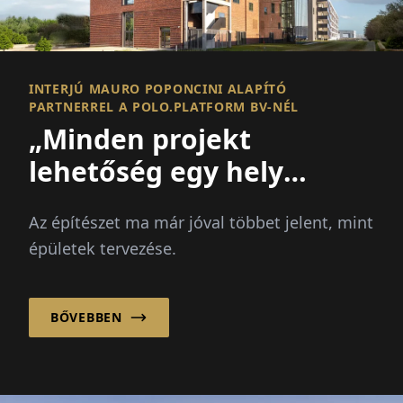
INTERJÚ MAURO POPONCINI ALAPÍTÓ
PARTNERREL A POLO.PLATFORM BV-NÉL
„Minden projekt
lehetőség egy hely
javítására és egy
Az építészet ma már jóval többet jelent, mint
közösség
épületek tervezése.
megerősítésére!”
BŐVEBBEN