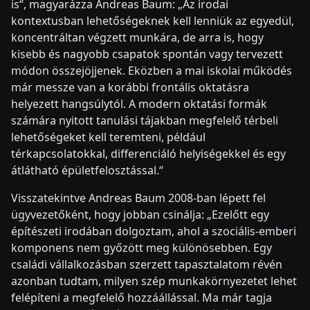
is“, magyarázza Andreas Baum: „Az irodai
kontextusban lehetőségeknek kell lenniük az egyedül,
koncentráltan végzett munkára, de arra is, hogy
kisebb és nagyobb csapatok spontán vagy tervezett
módon összejöjjenek. Eközben a mai iskolai működés
már messze van a korábbi frontális oktatásra
helyezett hangsúlytól. A modern oktatási formák
számára nyitott tanulási tájakban megfelelő térbeli
lehetőségeket kell teremteni, például
térkapcsolatokkal, differenciáló helyiségekkel és egy
átlátható épületfelosztással.“
Visszatekintve Andreas Baum 2008-ban lépett fel
ügyvezetőként, hogy jobban csinálja: „Ezelőtt egy
építészeti irodában dolgoztam, ahol a szociális-emberi
komponens nem győzött meg különösebben. Egy
családi vállalkozásban szerzett tapasztalatom révén
azonban tudtam, milyen szép munkakörnyezetet lehet
felépíteni a megfelelő hozzáállással. Ma már tagja