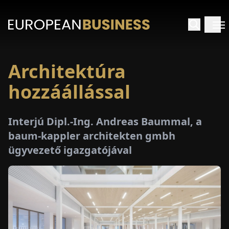
Architektúra
EZDŐLAP
hozzáállással
NTERJÚK
Interjú Dipl.-Ing. Andreas Baummal, a
EKINTÉSEK
baum-kappler architekten gmbh
ügyvezető igazgatójával
AKCIÓK
E-
PAPÍR
ÁSÁROK