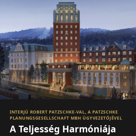
INTERJÚ ROBERT PATZSCHKE-VAL, A PATZSCHKE
PLANUNGSGESELLSCHAFT MBH ÜGYVEZETŐJÉVEL
A Teljesség Harmóniája