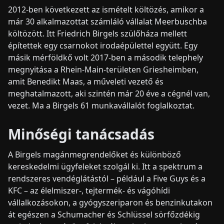
2012-ben következett az ismételt költözés, amikor a
már 30 alkalmazottat számláló vállalat Meerbuschba
költözött. Itt Friedrich Birgels szülőháza mellett
építettek egy csarnokot irodaépülettel együtt. Egy
másik mérföldkő volt 2017-ben a második telephely
megnyitása a Rhein-Main-területen Griesheimben,
amit Benedikt Maas, a műveleti vezető és
meghatalmazott, aki szintén már 20 éve a cégnél van,
vezet. Ma a Birgels 61 munkavállalót foglalkoztat.
Minőségi tanácsadás
A Birgels magánmegrendelőket és különböző
kereskedelmi ügyfeleket szolgál ki. Itt a spektrum a
rendszeres vendéglátástól – például a Five Guys és a
KFC – az élelmiszer-, tejtermék- és vágóhídi
vállalkozásokon, a gyógyszeriparon és benzinkutakon
át egészen a Schumacher és Schlüssel sörfőzdékig