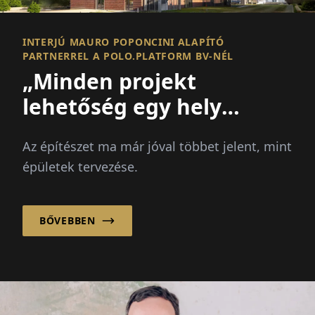
INTERJÚ MAURO POPONCINI ALAPÍTÓ
PARTNERREL A POLO.PLATFORM BV-NÉL
„Minden projekt
lehetőség egy hely
javítására és egy
Az építészet ma már jóval többet jelent, mint
közösség
épületek tervezése.
megerősítésére!”
BŐVEBBEN