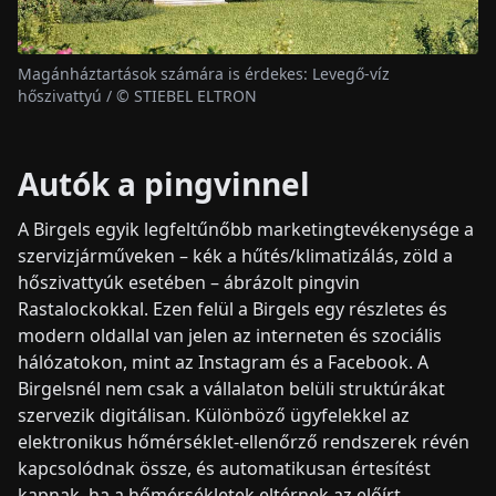
Magánháztartások számára is érdekes: Levegő-víz
hőszivattyú / © STIEBEL ELTRON
Autók a pingvinnel
A Birgels egyik legfeltűnőbb marketingtevékenysége a
szervizjárműveken – kék a hűtés/klimatizálás, zöld a
hőszivattyúk esetében – ábrázolt pingvin
Rastalockokkal. Ezen felül a Birgels egy részletes és
modern oldallal van jelen az interneten és szociális
hálózatokon, mint az Instagram és a Facebook. A
Birgelsnél nem csak a vállalaton belüli struktúrákat
szervezik digitálisan. Különböző ügyfelekkel az
elektronikus hőmérséklet-ellenőrző rendszerek révén
kapcsolódnak össze, és automatikusan értesítést
kapnak, ha a hőmérsékletek eltérnek az előírt