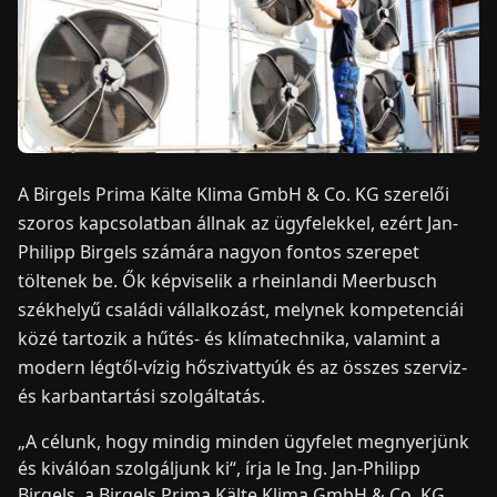
HÍREK
RÓLUNK
A Birgels Prima Kälte Klima GmbH & Co. KG szerelői
EN
DE
FR
ES
IT
NL
PL
HU
szoros kapcsolatban állnak az ügyfelekkel, ezért Jan-
Philipp Birgels számára nagyon fontos szerepet
KAPCSOLAT
töltenek be. Ők képviselik a rheinlandi Meerbusch
székhelyű családi vállalkozást, melynek kompetenciái
közé tartozik a hűtés- és klímatechnika, valamint a
modern légtől-vízig hőszivattyúk és az összes szerviz-
és karbantartási szolgáltatás.
„A célunk, hogy mindig minden ügyfelet megnyerjünk
és kiválóan szolgáljunk ki“, írja le Ing. Jan-Philipp
Birgels, a Birgels Prima Kälte Klima GmbH & Co. KG