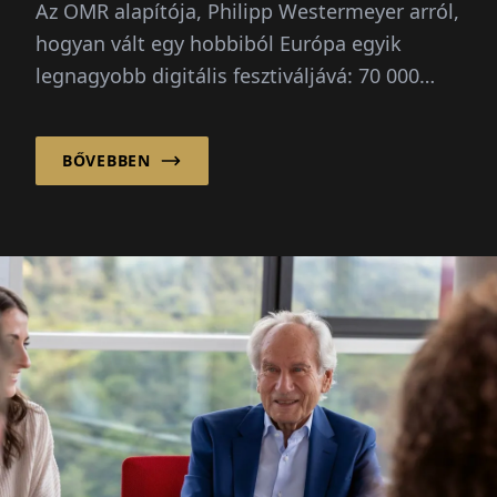
Az OMR alapítója, Philipp Westermeyer arról,
hogyan vált egy hobbiból Európa egyik
legnagyobb digitális fesztiváljává: 70 000
látogató, három irányadó kérdés, nincs
nagyszabású terv.
BŐVEBBEN