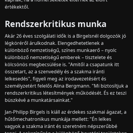
értékektől.
Rendszerkritikus munka
Akár 26 éves szolgálati idők is a Birgelsnél dolgozók jó
légköréről árulkodnak. Elengedhetetlenek a
különböző nemzetiségű, színes munkaerő – nyolc
különböző nemzetiségű emberek – tisztelete és
kölcsönös megbecsülése is. "Amitől a csapatunk itt
összetart, az a szenvedély és a szakma iránti
lelkesedés", figyeli meg az irodavezetésért és
személyzetért felelős Alina Bergmann. "Mi biztosítjuk a
rendszerkritikus létesítmények működését. És ez teszi
büszkévé a munkatársainkat."
Jan-Philipp Birgels is kiáll az érdekes szakmai ágazat, a
hűtőmechatronikus munkája mellett: "Én lelkes
vagyok a szakma iránt és szeretném népszerűbbé