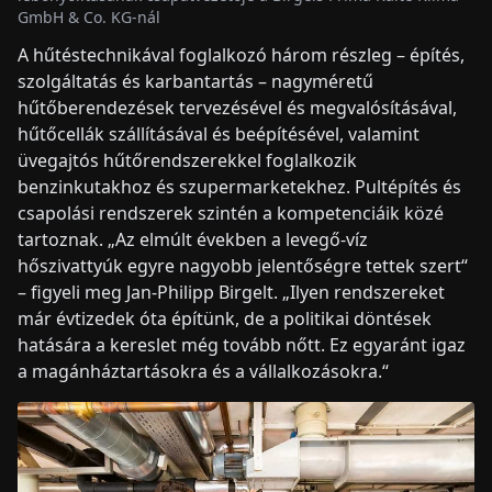
GmbH & Co. KG-nál
A hűtéstechnikával foglalkozó három részleg – építés,
szolgáltatás és karbantartás – nagyméretű
hűtőberendezések tervezésével és megvalósításával,
hűtőcellák szállításával és beépítésével, valamint
üvegajtós hűtőrendszerekkel foglalkozik
benzinkutakhoz és szupermarketekhez. Pultépítés és
csapolási rendszerek szintén a kompetenciáik közé
tartoznak. „Az elmúlt években a levegő-víz
hőszivattyúk egyre nagyobb jelentőségre tettek szert“
– figyeli meg Jan-Philipp Birgelt. „Ilyen rendszereket
már évtizedek óta építünk, de a politikai döntések
hatására a kereslet még tovább nőtt. Ez egyaránt igaz
a magánháztartásokra és a vállalkozásokra.“