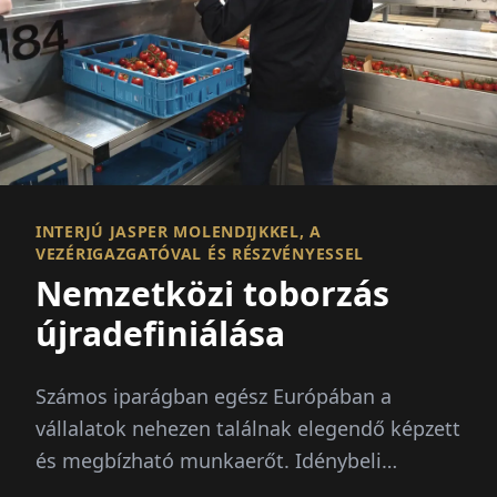
INTERJÚ JASPER MOLENDIJKKEL, A
VEZÉRIGAZGATÓVAL ÉS RÉSZVÉNYESSEL
Nemzetközi toborzás
újradefiniálása
Számos iparágban egész Európában a
vállalatok nehezen találnak elegendő képzett
és megbízható munkaerőt. Idénybeli
csúcsok, demográfiai változás és...