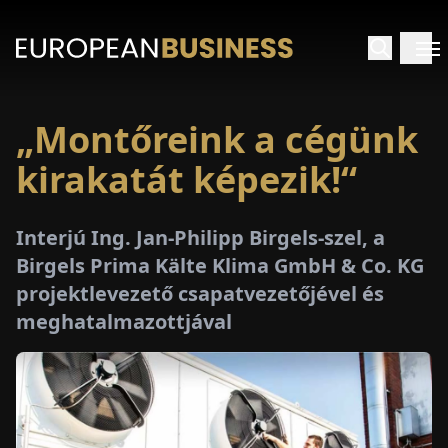
„Montőreink a cégünk
EZDŐLAP
kirakatát képezik!“
NTERJÚK
Interjú Ing. Jan-Philipp Birgels-szel, a
EKINTÉSEK
Birgels Prima Kälte Klima GmbH & Co. KG
projektlevezető csapatvezetőjével és
AKCIÓK
meghatalmazottjával
E-
PAPÍR
ÁSÁROK