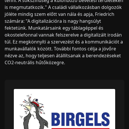
tenni. A sokszínűség a különböző bevetési területeken
is megmutatkozik." A családi vállalkozásban dolgozók
jóléte mindig szem előtt van nála és apja, Friedrich
számára: "A digitalizációra is nagy hangsúlyt
fektetünk. Munkatársaink egy táblagéppel és
okostelefonnal vannak felszerelve a digitalizált irodán
túl. Ez megkönnyíti a szervezést és a kommunikációt a
munkavállalók között. További fontos célja a jövőre
nézve az, hogy teljesen átállítsanak a berendezéseket
CO2-neutrális hűtőközegre.