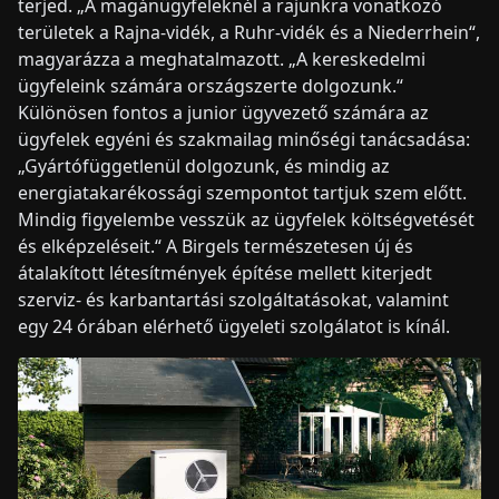
terjed. „A magánügyfeleknél a rajunkra vonatkozó
területek a Rajna-vidék, a Ruhr-vidék és a Niederrhein“,
magyarázza a meghatalmazott. „A kereskedelmi
ügyfeleink számára országszerte dolgozunk.“
Különösen fontos a junior ügyvezető számára az
ügyfelek egyéni és szakmailag minőségi tanácsadása:
„Gyártófüggetlenül dolgozunk, és mindig az
energiatakarékossági szempontot tartjuk szem előtt.
Mindig figyelembe vesszük az ügyfelek költségvetését
és elképzeléseit.“ A Birgels természetesen új és
átalakított létesítmények építése mellett kiterjedt
szerviz- és karbantartási szolgáltatásokat, valamint
egy 24 órában elérhető ügyeleti szolgálatot is kínál.