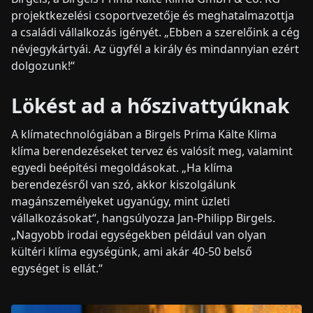
projektkezelési csoportvezetője és meghatalmazottja
a családi vállalkozás igényét. „Ebben a szerelőink a cég
névjegykártyái. Az ügyfél a király és mindannyian ezért
dolgozunk!“
Lökést ad a hőszivattyúknak
A klímatechnológiában a Birgels Prima Kälte Klima
klíma berendezéseket tervez és valósít meg, valamint
egyedi beépítési megoldásokat. „Ha klíma
berendezésről van szó, akkor kiszolgálunk
magánszemélyeket ugyanúgy, mint üzleti
vállalkozásokat“, hangsúlyozza Jan-Philipp Birgels.
„Nagyobb irodai egységekben például van olyan
kültéri klíma egységünk, ami akár 40-50 belső
egységet is ellát.“