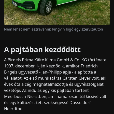
Nem lehet nem észrevenni: Pingvin logó egy szervizautón
A pajtában kezdődött
A Birgels Prima Kälte Klima GmbH & Co. KG története
1997. december 1-jén kezdődik, amikor Friedrich
Birgels ügyvezető - Jan-Philipp apja - alapította a
vállalatot. Az első munkatársa Carsten Clever volt, aki
évek óta a cég meghatalmazottja és ügyfélszolgálati
vezetője. Az indulás egy kis pajtában történt
Meerbusch-Nierstben, ami hamarosan túl kicsivé vált
és egy költözést tett szükségessé Düsseldorf-
Heerdtbe.