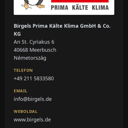
Birgels Prima Kälte Klima GmbH & Co.
KG
An St. Cyriakus 6
40668
Meerbusch
Németország
TELEFON
+49 211 5833580
EMAIL
info@birgels.de
WEBOLDAL
www.birgels.de