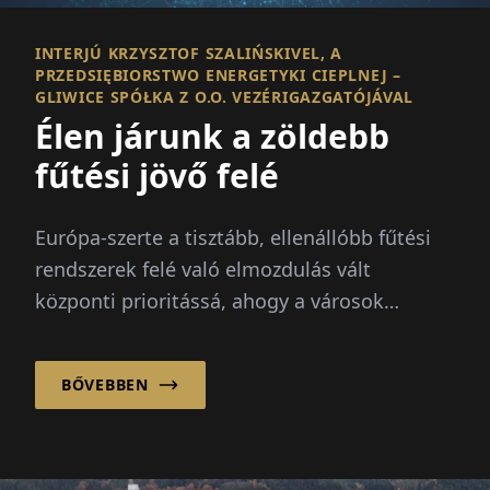
INTERJÚ KRZYSZTOF SZALIŃSKIVEL, A
PRZEDSIĘBIORSTWO ENERGETYKI CIEPLNEJ –
GLIWICE SPÓŁKA Z O.O. VEZÉRIGAZGATÓJÁVAL
Élen járunk a zöldebb
fűtési jövő felé
Európa-szerte a tisztább, ellenállóbb fűtési
rendszerek felé való elmozdulás vált
központi prioritássá, ahogy a városok
újragondolják, hogyan állítanak elő és
osztanak szét hőt a háztartások és az ipar
BŐVEBBEN
számára.