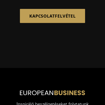
KAPCSOLATFELVÉTEL
Inspiráló beszélgetéseket folytatunk