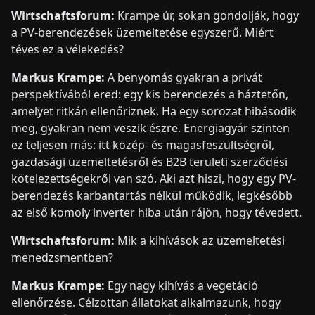
Wirtschaftsforum:
Krampe úr, sokan gondolják, hogy
a PV-berendezések üzemeltetése egyszerű. Miért
téves ez a vélekedés?
Markus Krampe:
A benyomás gyakran a privát
perspektívából ered: egy kis berendezés a háztetőn,
amelyet ritkán ellenőriznek. Ha egy sorozat hibásodik
meg, gyakran nem veszik észre. Energiagyár szinten
ez teljesen más: itt közép- és magasfeszültségről,
gazdasági üzemeltetésről és B2B területi szerződési
kötelezettségekről van szó. Aki azt hiszi, hogy egy PV-
berendezés karbantartás nélkül működik, legkésőbb
az első komoly inverter hiba után rájön, hogy tévedett.
Wirtschaftsforum:
Mik a kihívások az üzemeltetési
menedzsmentben?
Markus Krampe:
Egy nagy kihívás a vegetáció
ellenőrzése. Célzottan állatokat alkalmazunk, hogy