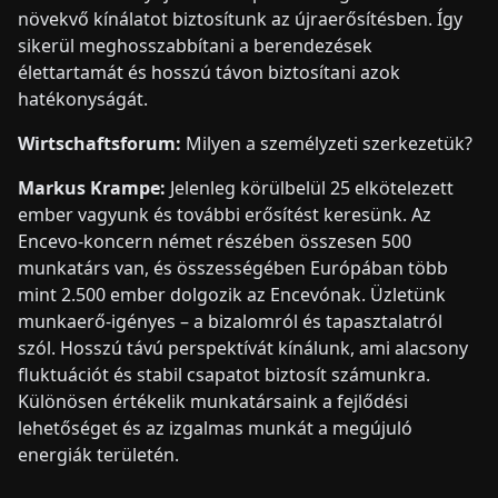
növekvő kínálatot biztosítunk az újraerősítésben. Így
sikerül meghosszabbítani a berendezések
élettartamát és hosszú távon biztosítani azok
hatékonyságát.
Wirtschaftsforum:
Milyen a személyzeti szerkezetük?
Markus Krampe:
Jelenleg körülbelül 25 elkötelezett
ember vagyunk és további erősítést keresünk. Az
Encevo-koncern német részében összesen 500
munkatárs van, és összességében Európában több
mint 2.500 ember dolgozik az Encevónak. Üzletünk
munkaerő-igényes – a bizalomról és tapasztalatról
szól. Hosszú távú perspektívát kínálunk, ami alacsony
fluktuációt és stabil csapatot biztosít számunkra.
Különösen értékelik munkatársaink a fejlődési
lehetőséget és az izgalmas munkát a megújuló
energiák területén.