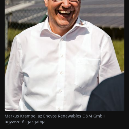
Markus Krampe, az Enovos Renewables O&M GmbH
ügyvezető igazgatója