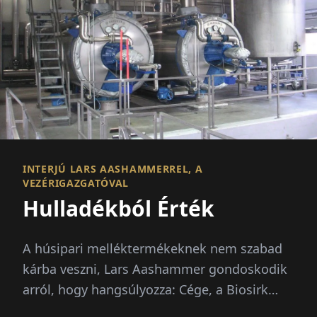
INTERJÚ LARS AASHAMMERREL, A
VEZÉRIGAZGATÓVAL
Hulladékból Érték
A húsipari melléktermékeknek nem szabad
kárba veszni, Lars Aashammer gondoskodik
arról, hogy hangsúlyozza: Cége, a Biosirk
Norge feldolgozza őket,