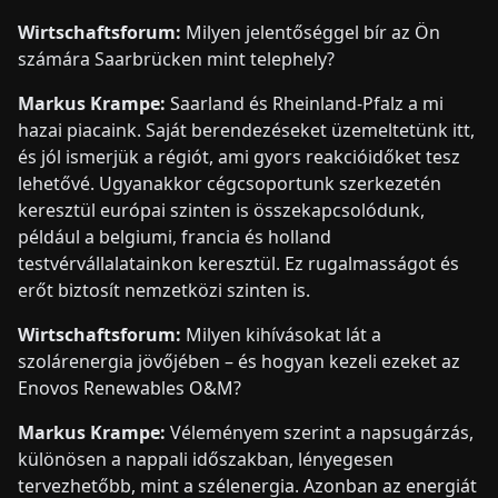
Wirtschaftsforum:
Milyen jelentőséggel bír az Ön
számára Saarbrücken mint telephely?
Markus Krampe:
Saarland és Rheinland-Pfalz a mi
hazai piacaink. Saját berendezéseket üzemeltetünk itt,
és jól ismerjük a régiót, ami gyors reakcióidőket tesz
lehetővé. Ugyanakkor cégcsoportunk szerkezetén
keresztül európai szinten is összekapcsolódunk,
például a belgiumi, francia és holland
testvérvállalatainkon keresztül. Ez rugalmasságot és
erőt biztosít nemzetközi szinten is.
Wirtschaftsforum:
Milyen kihívásokat lát a
szolárenergia jövőjében – és hogyan kezeli ezeket az
Enovos Renewables O&M?
Markus Krampe:
Véleményem szerint a napsugárzás,
különösen a nappali időszakban, lényegesen
tervezhetőbb, mint a szélenergia. Azonban az energiát