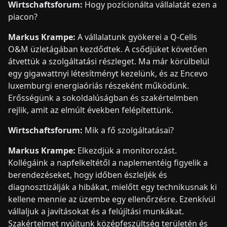
Wirtschaftsforum:
Hogy pozícionálta vállalatát ezen a
piacon?
Markus Krampe:
A vállalatunk gyökerei a Q-Cells
O&M üzletágában kezdődtek. A csődjüket követően
átvettük a szolgáltatási részleget. Ma már körülbelül
egy gigawattnyi létesítményt kezelünk, és az Encevo
luxemburgi energiaóriás részeként működünk.
Erősségünk a sokoldalúságban és szakértelmben
rejlik, amit az elmúlt években felépítettünk.
Wirtschaftsforum:
Mik a fő szolgáltatásai?
Markus Krampe:
Elkezdjük a monitorozást.
Kollégáink a napfelkeltétől a naplementéig figyelik a
berendezéseket, hogy időben észleljék és
diagnosztizálják a hibákat, mielőtt egy technikusnak ki
kellene mennie az üzembe egy ellenőrzésre. Ezenkívül
vállaljuk a javításokat és a felújítási munkákat.
Szakértelmet nyújtunk középfeszültség területén és