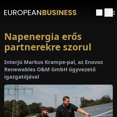
Napenergia erős
EZDŐLAP
partnerekre szorul
NTERJÚK
Interjú Markus Krampe-pal, az Enovos
EKINTÉSEK
Renewables O&M GmbH ügyvezető
igazgatójával
AKCIÓK
E-
PAPÍR
ÁSÁROK