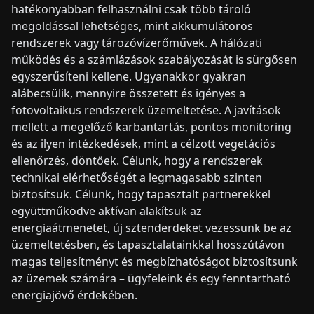
hatékonyabban felhasználni csak több tároló
megoldással lehetséges, mint akkumulátoros
rendszerek vagy tározóvízerőművek. A hálózati
működés és a számlázások szabályozását is sürgősen
egyszerűsíteni kellene. Ugyanakkor gyakran
alábecsülik, mennyire összetett és igényes a
fotovoltaikus rendszerek üzemeltetése. A javítások
mellett a megelőző karbantartás, pontos monitoring
és az ilyen intézkedések, mint a célzott vegetációs
ellenőrzés, döntőek. Célunk, hogy a rendszerek
technikai elérhetőségét a legmagasabb szinten
biztosítsuk. Célunk, hogy tapasztalt partnerekkel
együttműködve aktívan alakítsuk az
energiaátmenetet, új sztenderdeket vezessünk be az
üzemeltetésben, és tapasztalatainkkal hosszútávon
magas teljesítményt és megbízhatóságot biztosítsunk
az üzemek számára – ügyfeleink és egy fenntartható
energiajövő érdekében.