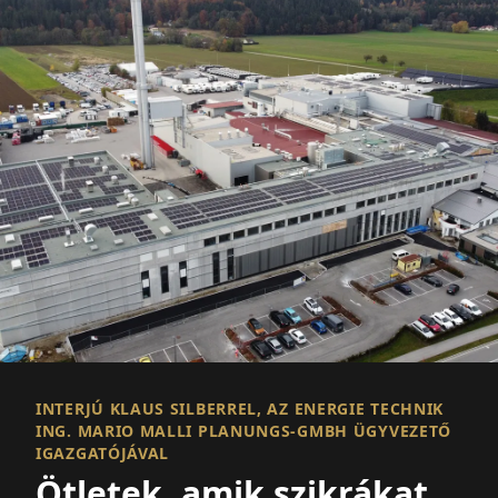
INTERJÚ KLAUS SILBERREL, AZ ENERGIE TECHNIK
ING. MARIO MALLI PLANUNGS-GMBH ÜGYVEZETŐ
IGAZGATÓJÁVAL
Ötletek, amik szikrákat