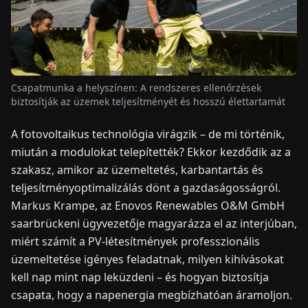
HÍREK
RÓLUNK
Csapatmunka a helyszínen: A rendszeres ellenőrzések
biztosítják az üzemek teljesítményét és hosszú élettartamát
EN
DE
FR
ES
IT
NL
PL
HU
A fotovoltaikus technológia virágzik – de mi történik,
miután a modulokat telepítették? Ekkor kezdődik az a
KAPCSOLAT
szakasz, amikor az üzemeltetés, karbantartás és
teljesítményoptimalizálás dönt a gazdaságosságról.
Markus Krampe, az Enovos Renewables O&M GmbH
saarbrückeni ügyvezetője magyarázza el az interjúban,
miért számít a PV-létesítmények professzionális
üzemeltetése igényes feladatnak, milyen kihívásokat
kell nap mint nap leküzdeni – és hogyan biztosítja
csapata, hogy a napenergia megbízhatóan áramoljon.