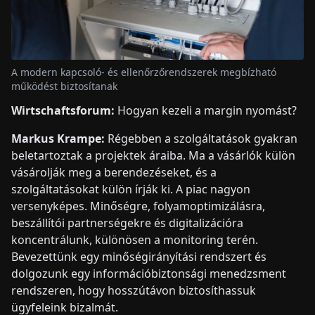
A modern kapcsoló- és ellenőrzőrendszerek megbízható
működést biztosítanak
Wirtschaftsforum:
Hogyan kezeli a margin nyomást?
Markus Krampe:
Régebben a szolgáltatások gyakran
beletartoztak a projektek áraiba. Ma a vásárlók külön
vásárolják meg a berendezéseket, és a
szolgáltatásokat külön írják ki. A piac nagyon
versenyképes. Minőségre, folyamoptimizálásra,
beszállítói partnerségekre és digitalizációra
koncentrálunk, különösen a monitoring terén.
Bevezettünk egy minőségirányítási rendszert és
dolgozunk egy információbiztonsági menedzsment
rendszeren, hogy hosszútávon biztosíthassuk
ügyfeleink bizalmát.