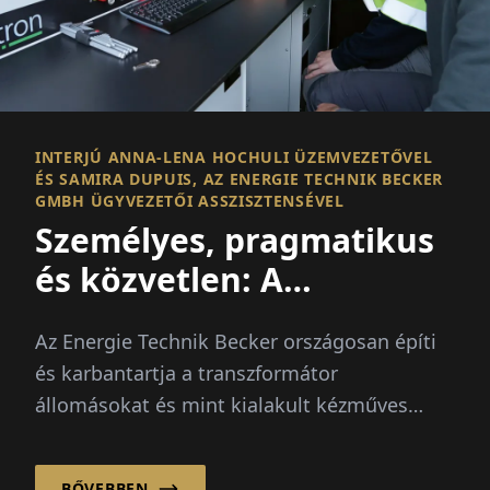
INTERJÚ ANNA-LENA HOCHULI ÜZEMVEZETŐVEL
ÉS SAMIRA DUPUIS, AZ ENERGIE TECHNIK BECKER
GMBH ÜGYVEZETŐI ASSZISZTENSÉVEL
Személyes, pragmatikus
és közvetlen: A
partnerek a
Az Energie Technik Becker országosan építi
középfeszültség számára
és karbantartja a transzformátor
állomásokat és mint kialakult kézműves
vállalkozás számos további szolgáltatást
kínál az alacsony- és...
BŐVEBBEN