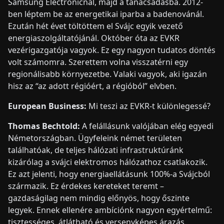
Samsung Electronicnál, majd a tanácsadásba. 2012-
ben léptem be az energetikai iparba a badenovánál.
Ezután hét évet töltöttem el Svájc egyik vezető
energiaszolgáltatójánál. Október óta az EVKR
vezérigazgatója vagyok. Ez egy nagyon tudatos döntés
volt számomra. Szerettem volna visszatérni egy
regionálisabb környezetbe. Valaki vagyok, aki igazán
hisz az “az adott régióért, a régióból” elvben.
European Business:
Mi teszi az EVKR-t különlegessé?
Thomas Bechtold:
A felállásunk valójában elég egyedi
Németországban. Ügyfeleink német területen
találhatóak, de teljes hálózati infrastruktúránk
kizárólag a svájci elektromos hálózathoz csatlakozik.
Ez azt jelenti, hogy energiaellátásunk 100%-a Svájcból
származik. Ez érdekes kereteket teremt –
gazdaságilag nem mindig előnyös, hogy őszinte
legyek. Ennek ellenére ambíciónk nagyon egyértelmű:
tisztességes, átlátható és versenyképes árazás.