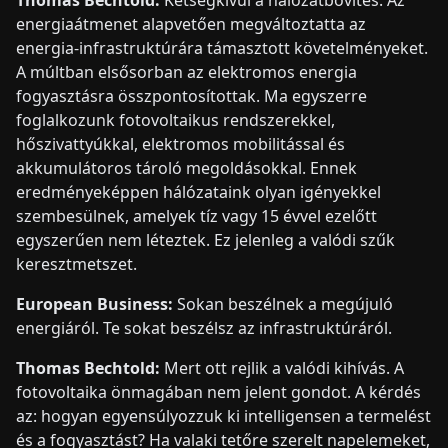
energiaátmenet alapvetően megváltoztatta az
energia-infrastruktúrára támasztott követelményeket.
A múltban elsősorban az elektromos energia
fogyasztásra összpontosítottak. Ma egyszerre
foglalkozunk fotovoltaikus rendszerekkel,
hőszivattyúkkal, elektromos mobilitással és
akkumulátoros tároló megoldásokkal. Ennek
eredményeképpen hálózataink olyan igényekkel
szembesülnek, amelyek tíz vagy 15 évvel ezelőtt
egyszerűen nem léteztek. Ez jelenleg a valódi szűk
keresztmetszet.
European Business:
Sokan beszélnek a megújuló
energiáról. Te sokat beszélsz az infrastruktúráról.
Thomas Bechtold:
Mert ott rejlik a valódi kihívás. A
fotovoltaika önmagában nem jelent gondot. A kérdés
az: hogyan egyensúlyozzuk ki intelligensen a termelést
és a fogyasztást? Ha valaki tetőre szerelt napelemeket,