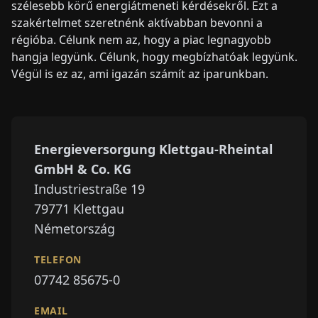
szélesebb körű energiátmeneti kérdésekről. Ezt a
szakértelmet szeretnénk aktívabban bevonni a
régióba. Célunk nem az, hogy a piac legnagyobb
hangja legyünk. Célunk, hogy megbízhatóak legyünk.
Végül is ez az, ami igazán számít az iparunkban.
Energieversorgung Klettgau-Rheintal
GmbH & Co. KG
Industriestraße 19
79771
Klettgau
Németország
TELEFON
07742 85675-0
EMAIL