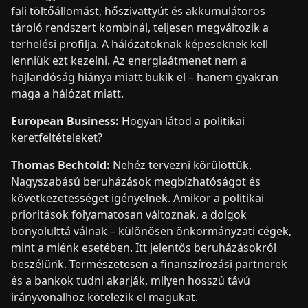
fali töltőállomást, hőszivattyút és akkumulátoros
tároló rendszert kombinál, teljesen megváltozik a
terhelési profilja. A hálózatoknak képeseknek kell
lenniük ezt kezelni. Az energiaátmenet nem a
hajlandóság hiánya miatt bukik el – hanem gyakran
maga a hálózat miatt.
European Business:
Hogyan látod a politikai
keretfeltételeket?
Thomas Bechtold:
Nehéz tervezni körülöttük.
Nagyszabású beruházások megbízhatóságot és
következetességet igényelnek. Amikor a politikai
prioritások folyamatosan változnak, a dolgok
bonyolulttá válnak – különösen önkormányzati cégek,
mint a miénk esetében. Itt jelentős beruházásokról
beszélünk. Természetesen a finanszírozási partnerek
és a bankok tudni akarják, milyen hosszú távú
irányvonalhoz kötelezik el magukat.