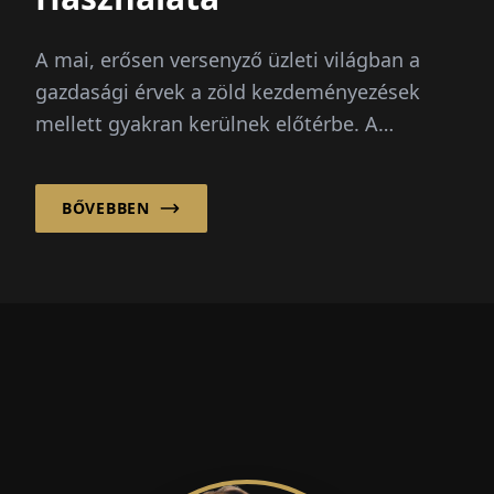
A mai, erősen versenyző üzleti világban a
gazdasági érvek a zöld kezdeményezések
mellett gyakran kerülnek előtérbe. A
vállalatoknak meg kell mutatniuk, hogy ezek
az ökológiai intézkedések gazdaságilag
BŐVEBBEN
fenntarthatóak...