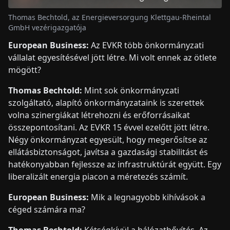
Thomas Bechtold, az Energieversorgung Klettgau-Rheintal
GmbH vezérigazgatója
European Business:
Az EVKR több önkormányzati
vállalat egyesítésével jött létre. Mi volt ennek az ötlete
mögött?
Thomas Bechtold:
Mint sok önkormányzati
szolgáltató, alapító önkormányzataink is szerettek
volna szinergiákat létrehozni és erőforrásaikat
összepontosítani. Az EVKR 15 évvel ezelőtt jött létre.
Négy önkormányzat egyesült, hogy megerősítse az
ellátásbiztonságot, javítsa a gazdasági stabilitást és
hatékonyabban fejlessze az infrastruktúrát együtt. Egy
liberalizált energia piacon a méretezés számít.
European Business:
Mik a legnagyobb kihívások a
céged számára ma?
Thomas Bechtold:
Kétségkívül a hálózatbővítés. Az