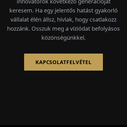
innovátorok következő generációját
keresem. Ha egy jelentős hatást gyakorló
vállalat élén állsz, hívlak, hogy csatlakozz
hozzánk. Osszuk meg a víziódat befolyásos
közönségünkkel.
KAPCSOLATFELVÉTEL