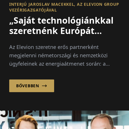
INTERJÚ JAROSLAV MACEKKEL, AZ ELEVION GROUP
VEZÉRIGAZGATÓJÁVAL
„Saját technológiánkkal
szeretnénk Európát
előrevinni“
Az Elevion szeretne erős partnerként
megjelenni németországi és nemzetközi
ügyfeleinek az energiaátmenet során: a
fejlesztés, implementáci...
BŐVEBBEN