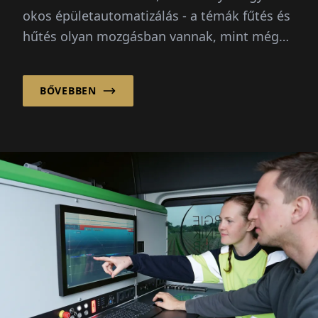
okos épületautomatizálás - a témák fűtés és
hűtés olyan mozgásban vannak, mint még
soha. Emelkedő energiaárak...
BŐVEBBEN