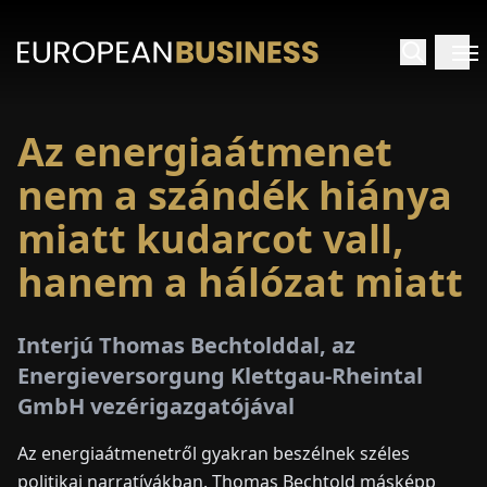
Az energiaátmenet
EZDŐLAP
nem a szándék hiánya
NTERJÚK
miatt kudarcot vall,
hanem a hálózat miatt
EKINTÉSEK
AKCIÓK
Interjú Thomas Bechtolddal, az
Energieversorgung Klettgau-Rheintal
E-
GmbH vezérigazgatójával
PAPÍR
Az energiaátmenetről gyakran beszélnek széles
politikai narratívákban. Thomas Bechtold másképp
ÁSÁROK