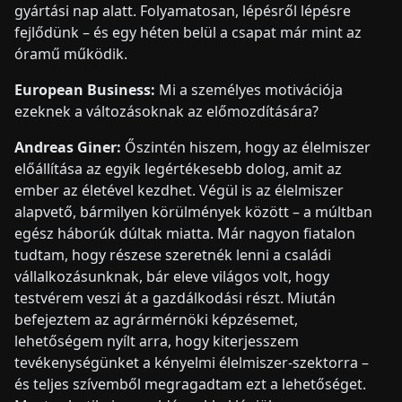
gyártási nap alatt. Folyamatosan, lépésről lépésre
fejlődünk – és egy héten belül a csapat már mint az
óramű működik.
European Business:
Mi a személyes motivációja
ezeknek a változásoknak az előmozdítására?
Andreas Giner:
Őszintén hiszem, hogy az élelmiszer
előállítása az egyik legértékesebb dolog, amit az
ember az életével kezdhet. Végül is az élelmiszer
alapvető, bármilyen körülmények között – a múltban
egész háborúk dúltak miatta. Már nagyon fiatalon
tudtam, hogy részese szeretnék lenni a családi
vállalkozásunknak, bár eleve világos volt, hogy
testvérem veszi át a gazdálkodási részt. Miután
befejeztem az agrármérnöki képzésemet,
lehetőségem nyílt arra, hogy kiterjesszem
tevékenységünket a kényelmi élelmiszer-szektorra –
és teljes szívemből megragadtam ezt a lehetőséget.