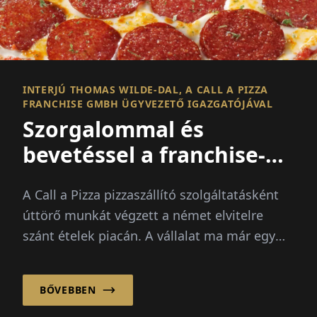
INTERJÚ THOMAS WILDE-DAL, A CALL A PIZZA
FRANCHISE GMBH ÜGYVEZETŐ IGAZGATÓJÁVAL
Szorgalommal és
bevetéssel a franchise-
siker felé!
A Call a Pizza pizzaszállító szolgáltatásként
úttörő munkát végzett a német elvitelre
szánt ételek piacán. A vállalat ma már egy
erős franchise rendszerre támaszkodik, ...
BŐVEBBEN