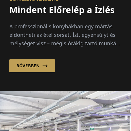
Mindent Előrelép a Ízlés
A professzionális konyhákban egy mártás
eldöntheti az étel sorsát. Ízt, egyensúlyt és
mélységet visz – mégis órákig tartó munkát
igényel alaplék készítése elejétől...
BŐVEBBEN