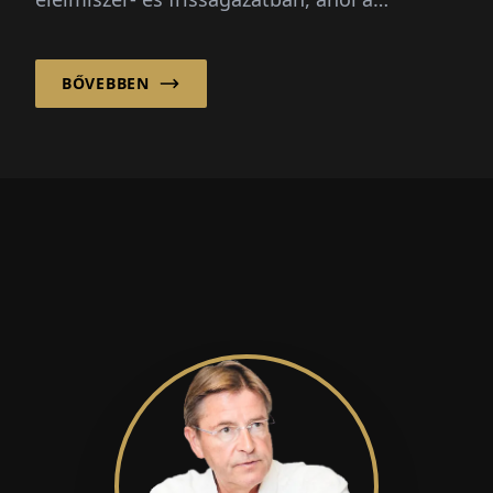
sebesség, az átláthatóság és a
megbízhatóság kritikus...
BŐVEBBEN