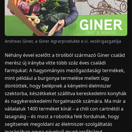
HÍREK
RÓLUNK
Andreas Giner, a Giner Agrarprodukte e.U. vezérigazgatója
EN
DE
FR
ES
IT
NL
PL
HU
Néhány évvel ezelőtt a tiroliból származó Giner család
merész új irányba vitte több száz éves családi
farmjukat: A hagyományos mezőgazdasági termékek,
KAPCSOLAT
mint például a burgonya termelése mellett úgy
döntöttek, hogy belépnek a kényelmi élelmiszer
szektorba, készétkeket szállítva kereskedelmi konyhák
és nagykereskedelmi forgalmazók számára. Ma már a
vállalatuk 1400 terméket kínál – a chili con cartnétól a
lasagnáig – és most a robotika felé fordulnak, hogy
segítsenek megoldani az élelmiszer-szolgáltatás
iparágában egyre növekvő munkaerőhiányt.