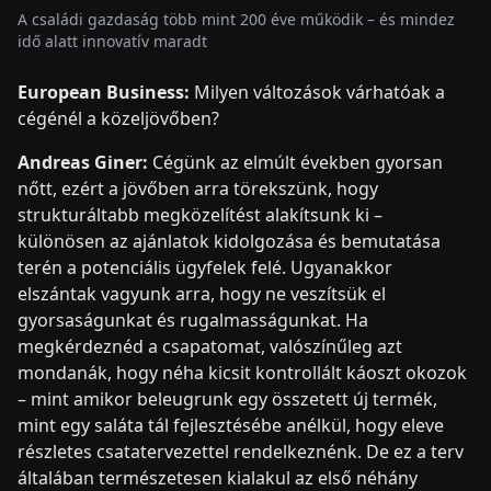
A családi gazdaság több mint 200 éve működik – és mindez
idő alatt innovatív maradt
European Business:
Milyen változások várhatóak a
cégénél a közeljövőben?
Andreas Giner:
Cégünk az elmúlt években gyorsan
nőtt, ezért a jövőben arra törekszünk, hogy
strukturáltabb megközelítést alakítsunk ki –
különösen az ajánlatok kidolgozása és bemutatása
terén a potenciális ügyfelek felé. Ugyanakkor
elszántak vagyunk arra, hogy ne veszítsük el
gyorsaságunkat és rugalmasságunkat. Ha
megkérdeznéd a csapatomat, valószínűleg azt
mondanák, hogy néha kicsit kontrollált káoszt okozok
– mint amikor beleugrunk egy összetett új termék,
mint egy saláta tál fejlesztésébe anélkül, hogy eleve
részletes csatatervezettel rendelkeznénk. De ez a terv
általában természetesen kialakul az első néhány