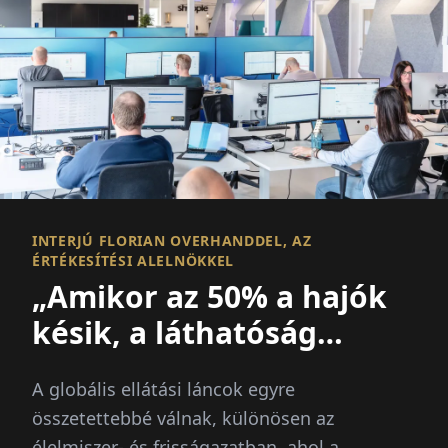
INTERJÚ FLORIAN OVERHANDDEL, AZ
ÉRTÉKESÍTÉSI ALELNÖKKEL
„Amikor az 50% a hajók
késik, a láthatóság
mindenek felett áll
A globális ellátási láncok egyre
összetettebbé válnak, különösen az
élelmiszer- és frisságazatban, ahol a