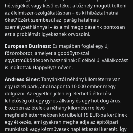
hétvégéket vagy késő estéket a tűzhely mögött tölteni
az élelmiszer-szolgáltatásban – és ki hibáztathatná
őket? Ezért szembesül az iparág hatalmas
személyzethiánnyal – és a mi megoldásaink pontosan
ezt a problémát igyekeznek orvosolni.
European Business:
Ez magában foglal egy új
főzőrobotot, amelyet a goodBytz-szal
együttműködésben használnak: E célból új vállalkozást
is indítottak HappyBytz néven.
Andreas Giner:
Tanyánktól néhány kilométerre van
egy üzleti park, ahol naponta 10 000 ember megy
dolgozni. Az egyetlen jelenleg elérhető étkezési
lehetőség ott egy gyros állvány és egy hot dog árus.
Eközben az ételek a néhány kilométerre lévő
megfelelő éttermekben körülbelül 15 EUR-ba kerülnek
egy étkezés, ami gyakran meghaladja az építőipari
munkások vagy kézművesek napi étkezési keretét. Így