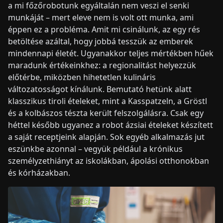
a mi főzőrobotunk egyáltalán nem veszi el senki
munkáját – mert eleve nem is volt ott munka, ami
éppen ez a probléma. Amit mi csinálunk, az egy rés
betöltése azáltal, hogy jobbá tesszük az emberek
mindennapi életét. Ugyanakkor teljes mértékben hűek
maradunk értékeinkhez: a regionalitást helyezzük
előtérbe, miközben hihetetlen kulináris
változatosságot kínálunk. Bemutató hetünk alatt
klasszikus tiroli ételeket, mint a Kasspatzeln, a Gröstl
és a kolbászos tészta került felszolgálásra. Csak egy
héttel később ugyanez a robot ázsiai ételeket készített
a saját receptjeink alapján. Sok egyéb alkalmazás jut
eszünkbe azonnal – vegyük például a krónikus
személyzethiányt az iskolákban, ápolási otthonokban
és kórházakban.