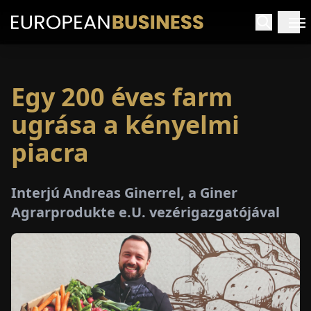
Egy 200 éves farm
EZDŐLAP
ugrása a kényelmi
NTERJÚK
piacra
EKINTÉSEK
Interjú Andreas Ginerrel, a Giner
Agrarprodukte e.U. vezérigazgatójával
AKCIÓK
E-
PAPÍR
ÁSÁROK