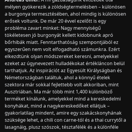
mélyen gyökerezik a zöldségtermelésben – különösen
a burgonya termesztésében, ahol mindig is különösen
erősek voltunk. De már 20 évvel ezelőtt is egy
probléma zavart minket: Nagy mennyiségű
tökéletesen jó burgonyát kellett kidobnunk apró
bőrhibák miatt. Fenntarthatóság szempontjából ez
egyszerűen nem volt elfogadható számunkra. Ezért
elkezdtünk olyan módszereket keresni, amelyekkel
ezeket az úgynevezett hulladékokat értékláncon belül
tarthatjuk. Az inspirációt az Egyesült Királyságban és
Németországban találtuk, ahol a könnyű ételek
szektora már sokkal fejlettebb volt akkoriban, mint
Ausztriában. Ma már több mint 1,400 különböző
terméket kínálunk, amelyekkel mind a kereskedelmi
konyhákat, mind a nagykereskedőket ellátjuk –
gyakorlatilag mindent, amire egy szakácskonyhának
szüksége lehet, a chili con carne-tól és a thai currytől a
lasagnáig, plusz szószok, tésztafélék és a különféle