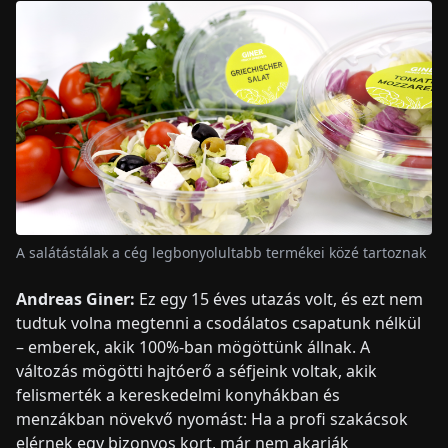
A salátástálak a cég legbonyolultabb termékei közé tartoznak
Andreas Giner:
Ez egy 15 éves utazás volt, és ezt nem
tudtuk volna megtenni a csodálatos csapatunk nélkül
– emberek, akik 100%-ban mögöttünk állnak. A
változás mögötti hajtóerő a séfjeink voltak, akik
felismerték a kereskedelmi konyhákban és
menzákban növekvő nyomást: Ha a profi szakácsok
elérnek egy bizonyos kort, már nem akarják