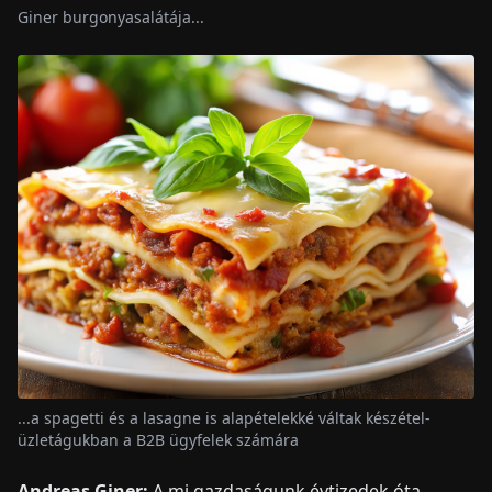
Giner burgonyasalátája...
...a spagetti és a lasagne is alapételekké váltak készétel-
üzletágukban a B2B ügyfelek számára
Andreas Giner:
A mi gazdaságunk évtizedek óta