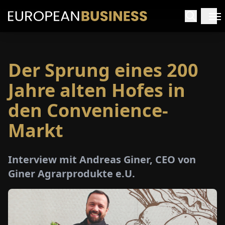
Der Sprung eines 200
ARTSEITE
Jahre alten Hofes in
TERVIEWS
den Convenience-
Markt
MENWELTEN
PECIALS
Interview mit Andreas Giner, CEO von
Giner Agrarprodukte e.U.
E-
PAPER
MESSEN