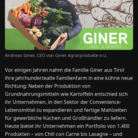
NEWS
ÜBER
UNS
Andreas Giner, CEO von Giner Agrarprodukte e.U.
EN
DE
FR
ES
IT
NL
PL
HU
Vor einigen Jahren nahm die Familie Giner aus Tirol
ihre jahrhundertealte Familienfarm in eine kühne neue
KONTAKT
Richtung: Neben der Produktion von
ZU
UNS
Grundnahrungsmitteln wie Kartoffeln entschied sich
ihr Unternehmen, in den Sektor der Convenience-
Lebensmittel zu expandieren und fertige Mahlzeiten
für gewerbliche Küchen und Großhändler zu liefern.
Heute bietet ihr Unternehmen ein Portfolio von 1.400
Produkten – von Chili con Carne bis Lasagne – und