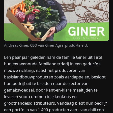
NIEUWS
OVER
ONS
Andreas Giner, CEO van Giner Agrarprodukte e.U.
EN
DE
FR
ES
IT
NL
PL
HU
Een paar jaar geleden nam de familie Giner uit Tirol
hun eeuwenoude familieboerderij in een gedurfde
NEEM
nieuwe richting: naast het produceren van
CONTACT
OP
basislandbouwproducten zoals aardappelen, besloot
hun bedrijf uit te breiden naar de sector van
gemaksvoedsel, door kant-en-klare maaltijden te
leveren voor commerciële keukens en
groothandelsdistributeurs. Vandaag biedt hun bedrijf
een portfolio van 1.400 producten aan - van chili con