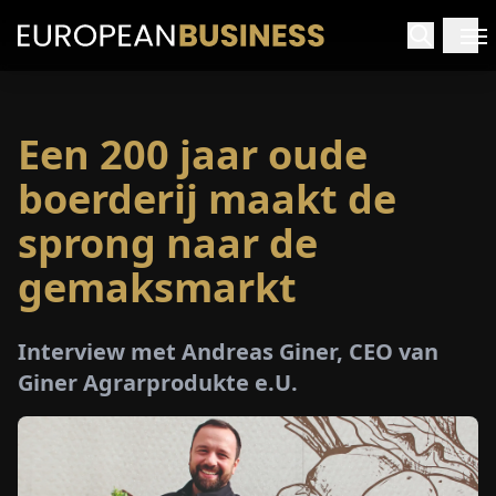
Een 200 jaar oude
RTPAGINA
boerderij maakt de
TERVIEWS
sprong naar de
gemaksmarkt
ZICHTEN
PECIALS
Interview met Andreas Giner, CEO van
Giner Agrarprodukte e.U.
E-
PAPIER
EURZEN