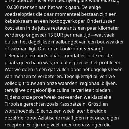
onze boerderij is er een bedrijvenpark waar elke dag
10.000 mensen aan het werk gaan. De enige
voedselopties die daar momenteel bestaan zijn een
kebabkraam en een hotdogverkoper. Ondertussen
kost eten in de juiste restaurants een paar kilometer
verderop ongeveer 15 EUR per maaltijd—wat vaak
buiten het dagelijkse maalbudget van een bouwvakker
of vakman ligt. Dus onze kookrobot vervangt
helemaal niemand's baan – omdat er in de eerste
plaats geen baan was, en dat is precies het probleem.
Wat we doen is een gat vullen door het dagelijks leven
van mensen te verbeteren. Tegelijkertijd blijven we
volledig trouw aan onze waarden: regionaal blijven,
terwijl we ongelooflijke culinaire variëteit bieden.
Tijdens onze proefweek serveerden we klassieke
Tiroolse gerechten zoals Kasspatzeln, Gröstl en
worstnoedels. Slechts een week later bereidde
dezelfde robot Aziatische maaltijden met onze eigen
recepten. Er zijn nog veel meer toepassingen die