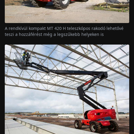
A rendkívül kompakt MT 420 H teleszkópos rakodó lehetővé
teszi a hozzáférést még a legszűkebb helyeken is