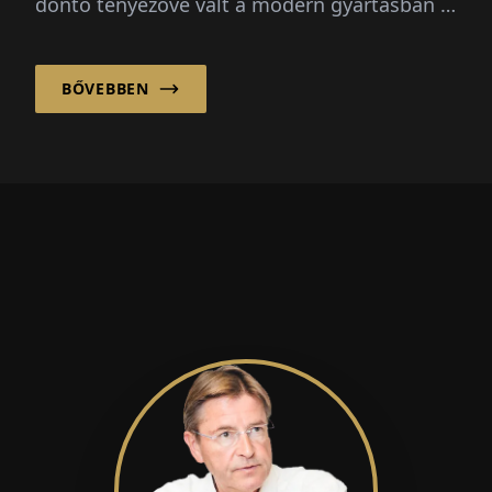
döntő tényezővé vált a modern gyártásban –
különösen az autóiparban.
BŐVEBBEN