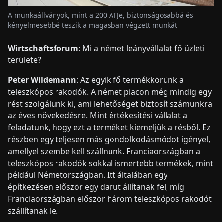
A munkaállványok, mint a 200 ATJe, biztonságosabbá és
kényelmesebbé teszik a magasban végzett munkát
Wirtschaftsforum
: Mi a német leányvállalat fő üzleti
területe?
Peter Wildemann
: Az egyik fő termékkörünk a
teleszkópos rakodók. A német piacon még mindig egy
rést szolgálunk ki, ami lehetőséget biztosít számunkra
az éves növekedésre. Mint értékesítési vállalat a
feladatunk, hogy ezt a terméket kiemeljük a résből. Ez
részben egy teljesen más gondolkodásmódot igényel,
amellyel szembe kell szállnunk. Franciaországban a
teleszkópos rakodók sokkal ismertebb termékek, mint
például Németországban. Itt általában egy
építkezésen először egy darut állítanak fel, míg
Franciaországban először három teleszkópos rakodót
szállítanak le.