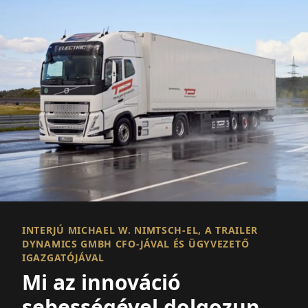
INTERJÚ MICHAEL W. NIMTSCH-EL, A TRAILER
DYNAMICS GMBH CFO-JÁVAL ÉS ÜGYVEZETŐ
IGAZGATÓJÁVAL
Mi az innováció
sebességével dolgozunk