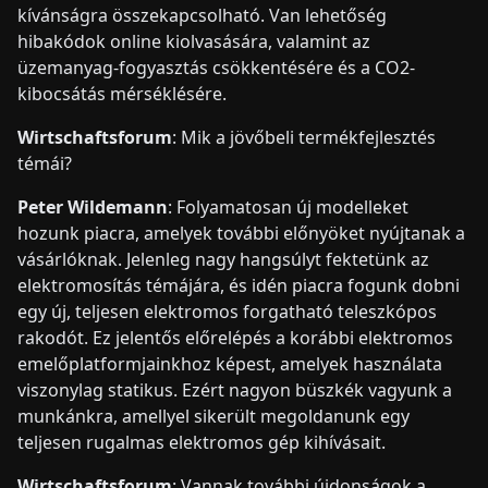
kívánságra összekapcsolható. Van lehetőség
hibakódok online kiolvasására, valamint az
üzemanyag-fogyasztás csökkentésére és a CO2-
kibocsátás mérséklésére.
Wirtschaftsforum
: Mik a jövőbeli termékfejlesztés
témái?
Peter Wildemann
: Folyamatosan új modelleket
hozunk piacra, amelyek további előnyöket nyújtanak a
vásárlóknak. Jelenleg nagy hangsúlyt fektetünk az
elektromosítás témájára, és idén piacra fogunk dobni
egy új, teljesen elektromos forgatható teleszkópos
rakodót. Ez jelentős előrelépés a korábbi elektromos
emelőplatformjainkhoz képest, amelyek használata
viszonylag statikus. Ezért nagyon büszkék vagyunk a
munkánkra, amellyel sikerült megoldanunk egy
teljesen rugalmas elektromos gép kihívásait.
Wirtschaftsforum
: Vannak további újdonságok a