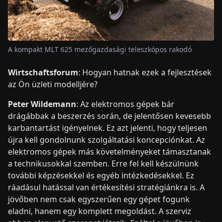
A kompakt MLT 625 mezőgazdasági teleszkópos rakodó
Wirtschaftsforum
: Hogyan hatnak ezek a fejlesztések
az Ön üzleti modelljére?
Peter Wildemann
: Az elektromos gépek bár
drágábbak a beszerzés során, de jelentősen kevesebb
karbantartást igényelnek. Ez azt jelenti, hogy teljesen
újra kell gondolnunk szolgáltatási koncepciónkat. Az
elektromos gépek más követelményeket támasztanak
a technikusokkal szemben. Erre fel kell készülnünk
további képzésekkel és egyéb intézkedésekkel. Ez
ráadásul hatással van értékesítési stratégiánkra is. A
jövőben nem csak egyszerűen egy gépet fogunk
eladni, hanem egy komplett megoldást. A szerviz