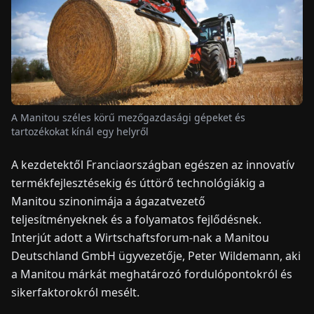
HÍREK
RÓLUNK
A Manitou széles körű mezőgazdasági gépeket és
EN
DE
FR
ES
IT
NL
PL
HU
tartozékokat kínál egy helyről
A kezdetektől Franciaországban egészen az innovatív
KAPCSOLAT
termékfejlesztésekig és úttörő technológiákig a
Manitou szinonimája a ágazatvezető
teljesítményeknek és a folyamatos fejlődésnek.
Interjút adott a Wirtschaftsforum-nak a Manitou
Deutschland GmbH ügyvezetője, Peter Wildemann, aki
a Manitou márkát meghatározó fordulópontokról és
sikerfaktorokról mesélt.