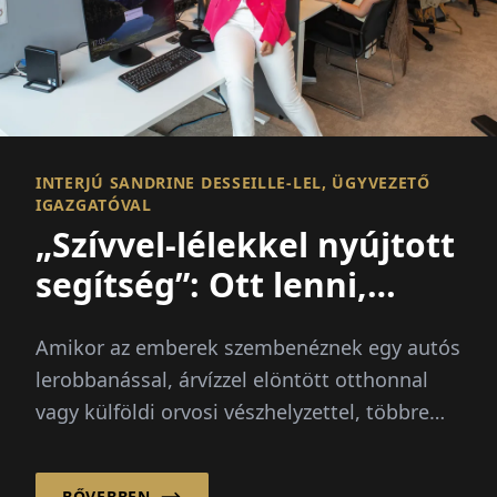
INTERJÚ SANDRINE DESSEILLE-LEL, ÜGYVEZETŐ
IGAZGATÓVAL
„Szívvel-lélekkel nyújtott
segítség”: Ott lenni,
amikor a legnagyobb
Amikor az emberek szembenéznek egy autós
szükség van rá
lerobbanással, árvízzel elöntött otthonnal
vagy külföldi orvosi vészhelyzettel, többre
van szükségük egy gyors megoldásnál –
biztosítékra, útmutatásra és megbízható
BŐVEBBEN