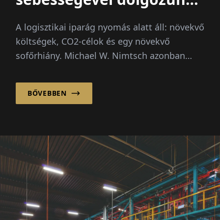
– a bürokrácia sajnos
A logisztikai iparág nyomás alatt áll: növekvő
nem
költségek, CO2-célok és egy növekvő
sofőrhiány. Michael W. Nimtsch azonban
határozottan hisz egy...
BŐVEBBEN