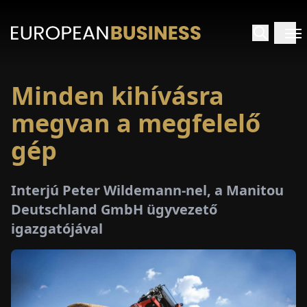
Minden kihívásra
EZDŐLAP
megvan a megfelelő
NTERJÚK
gép
EKINTÉSEK
Interjú Peter Wildemann-nel, a Manitou
Deutschland GmbH ügyvezető
AKCIÓK
igazgatójával
E-
PAPÍR
ÁSÁROK