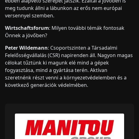
ebben alapvető szerepet játszik. Ezáltal a jövőben is
meg tudunk állni a lábunkon az erős nem európai
versennyel szemben.
Wirtschaftsforum
: Milyen további témák fontosak
Önnek a jövőben?
Peter Wildemann
: Csoportszinten a Társadalmi
Felelősségvállalás (CSR) napirenden áll. Nagyon magas
célokat tűztünk ki magunk elé mind a gépek
fogyasztása, mind a gyártása terén. Aktívan
szeretnénk részt venni a környezetvédelemben és a
következő generációk védelmében.