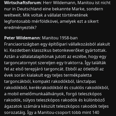
Wirtschaftsforum
: Herr Wildemann, Manitou ist nicht
nur in Deutschland eine bekannte Marke, sondern
weltweit. Mik voltak a vállalat történetének
legfontosabb mérföldkövei, amelyek ezt a sikert
eredményezték?
Peter Wildemann
: Manitou 1958-ban
Franciaországban egy építőipari vállalkozásból alakult
ki. Kezdetben klasszikus betonkeverőket gyártottak.
Aztán a vállalatalapítónak jutott az eszébe, hogy egy
targoncatornyot szereljen egy traktorra. Így találták
fel az első terepjáró targoncát. Ebből az ötletből az
évek során kialakult egy teljes termékpaletta
targoncákból, kompakt rakodókból, lánctalpas
rakodókból, kerékrakodókból és csuklós rakodókból,
a mobil emelőmunkaállványok, forgó teleszkópos
rakodók, súlyos teleszkópos rakodók és különböző
ágazatok számára készült teleszkópos rakodók teljes
sorozatáig. Így a Manitou-csoport több mint 140