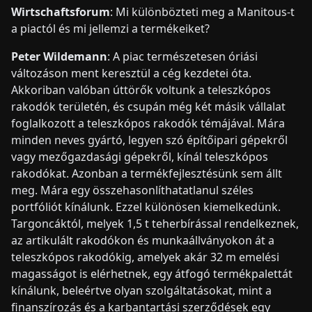
Wirtschaftsforum
: Mi különbözteti meg a Manitous-t
a piactól és mi jellemzi a termékeiket?
Peter Wildemann
: A piac természetesen óriási
változáson ment keresztül a cég kezdetei óta.
Akkoriban valóban úttörők voltunk a teleszkópos
rakodók területén, és csupán még két másik vállalat
foglalkozott a teleszkópos rakodók témájával. Mára
minden neves gyártó, legyen szó építőipari gépekről
vagy mezőgazdasági gépekről, kínál teleszkópos
rakodókat. Azonban a termékfejlesztésünk sem állt
meg. Mára egy összehasonlíthatatlanul széles
portfóliót kínálunk. Ezzel különösen kiemelkedünk.
Targoncáktól, melyek 1,5 t teherbírással rendelkeznek,
az artikulált rakodókon és munkaállványokon át a
teleszkópos rakodókig, amelyek akár 32 m emelési
magasságot is elérhetnek, egy átfogó termékpalettát
kínálunk, beleértve olyan szolgáltatásokat, mint a
finanszírozás és a karbantartási szerződések egy