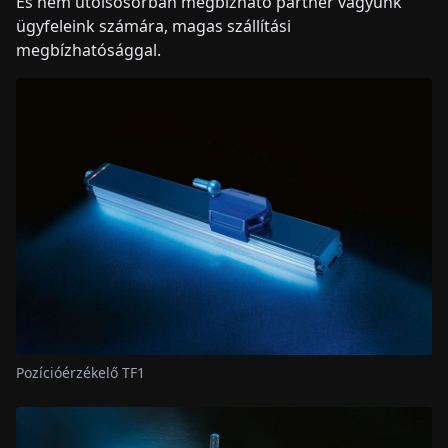
És nem utolsósorban megbízható partner vagyunk
ügyfeleink számára, magas szállítási
megbízhatósággal.
Pozícióérzékelő TF1