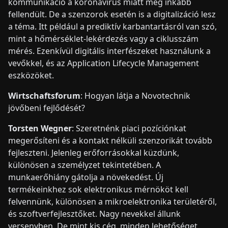
kommunikáció a koronavírus miatt még inkább
fellendült. De a szenzorok esetén is a digitalizáció lesz
a téma. Itt például a prediktív karbantartásról van szó,
mint a hőmérséklet-lekérdezés vagy a ciklusszám
mérés. Ezenkívül digitális interfészeket használunk a
vevőkkel, és az Application Lifecycle Management
eszközöket.
Wirtschaftsforum
: Hogyan látja a Novotechnik
jövőbeni fejlődését?
Torsten Wegner
: Szeretnénk piaci pozíciónkat
megerősíteni és a kontakt nélküli szenzorikát tovább
fejleszteni. Jelenleg erőforrásokkal küzdünk,
különösen a személyzet tekintetében. A
munkaerőhiány gátolja a növekedést. Új
termékeinkhez sok elektronikus mérnököt kell
felvennünk, különösen a mikroelektronika területéről,
és szoftverfejlesztőket. Nagy nevekkel állunk
versenyben. De mint kis cég, minden lehetőséget