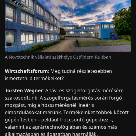
A Novotechnik vállalati székhelye Ostfildern-Ruitban
Wirtschaftsforum
: Meg tudná részletesebben
ismertetni a termékeiket?
Torsten Wegner
: A táv- és szögelforgatás mérésére
szakosodtunk. A szögelforgatásmérés során forgó
mozgást, míg a hosszmérésnél lineáris
elmozdulásokat mérünk. Termékeinket többek között
gépépítésben – például fröccsöntő gépekhez –,
valamint az agrártechnológiában és számos más
alkalmazásban és ágazatban használják.