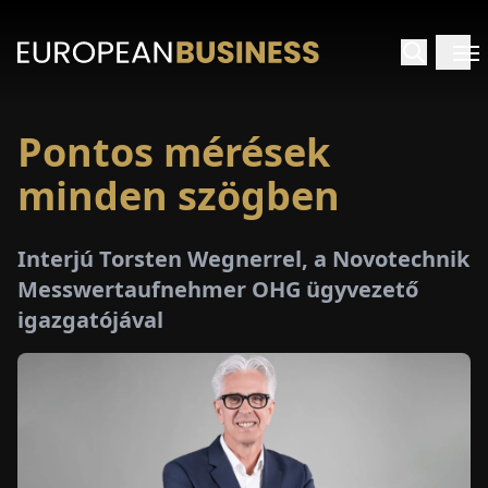
Pontos mérések
EZDŐLAP
minden szögben
NTERJÚK
Interjú Torsten Wegnerrel, a Novotechnik
EKINTÉSEK
Messwertaufnehmer OHG ügyvezető
igazgatójával
AKCIÓK
E-
PAPÍR
ÁSÁROK