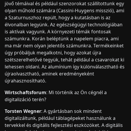
jövő témáival és például szenzorokat szállítottunk egy
olyan műhold számára (Cassini-Huygens misszió), ami
a Szaturnuszhoz repült, hogy a kutatásban is az
élvonalban legyünk. Az egészségügyi technológiában
is aktívak vagyunk. A környezeti témák fontosak
számunkra. Korán beléptünk a napelem piacra, ami
ma már nem olyan jelentős számunkra. Termékeinket
úgy próbáljuk megalkotni, hogy azokat újra
szétszerelhetővé tegyük, tehát például a csavarokat ki
lehessen oldani. Az alumínium így különválasztható és
újraolvasztható, aminek eredményeként
újrahasznosítható.
Wirtschaftsforum
: Mi történik az Ön cégnél a
digitalizáció terén?
Torsten Wegner
: A gyártásban sok mindent
digitalizáltunk, például táblagépeket használunk a
tervekkel és digitális fejlesztési eszközöket. A digitális