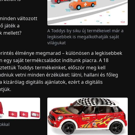
 minden változott
ő játék a
A Toddys by siku új termékeivel már a
k mellett?
legkisebbek is megalkothatják saját
világukat
Az érintés élménye megmarad – különösen a legkisebbek
 egy saját termékcsaládot indítunk piacra. A 18
tettük Toddys termékeinket, először meg kell
udniuk vetni minden érzéküket: látni, hallani és főleg
kizárólag digitális ajánlatok, ezért a digitális
tjük.
okkal