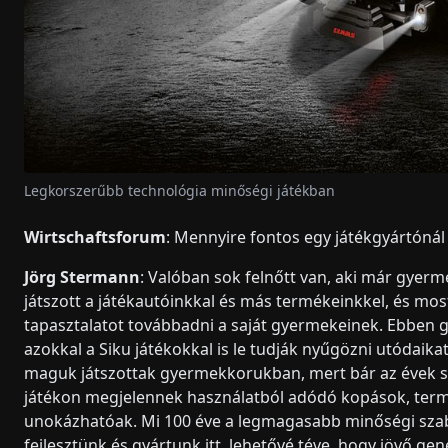
Legkorszerűbb technológia minőségi játékban
Wirtschaftsforum
: Mennyire fontos egy játékgyártóná
Jörg Stermann
: Valóban sok felnőtt van, aki már gye
játszott a játékautóinkkal és más termékeinkkel, és mos
tapasztalatot továbbadni a saját gyermekeinek. Ebben
azokkal a Siku játékokkal is le tudják nyűgözni utódaika
maguk játszottak gyermekkorukban, mert bár az évek 
játékon megjelennek használatból adódó kopások, ter
unokázhatóak. Mi 100 éve a legmagasabb minőségi sza
fejlesztünk és gyártunk itt, lehetővé téve, hogy jövő gen