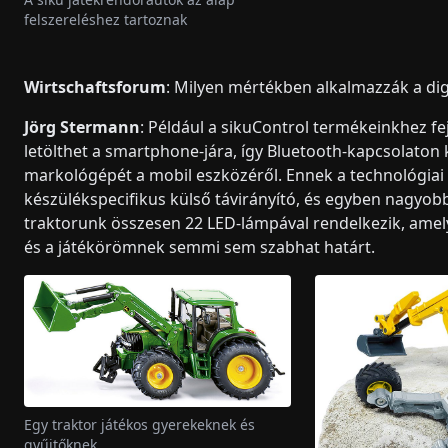
felszereléshez tartoznak
Wirtschaftsforum
: Milyen mértékben alkalmazzák a digi
Jörg Stermann
: Például a sikuControl termékeinkhez fe
letölthet a smartphone-jára, így Bluetooth-kapcsolaton k
markológépét a mobil eszközéről. Ennek a technológia
készülékspecifikus külső távirányító, és egyben nagyob
traktorunk összesen 22 LED-lámpával rendelkezik, amelyek
és a játékörömnek semmi sem szabhat határt.
Egy traktor játékos gyerekeknek és
gyűjtőknek