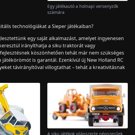
Egy játékautó a holnapi versenyzők
számára
tális technológiákat a Sieper játékaiban?
jlesztettünk egy saját alkalmazást, amelyet ingyenesen
eresztül irányíthatja a siku traktorát vagy
i fejlesztésnek köszönhetően tehát már nem szükséges
b játékörömöt is garantál. Ezenkívül új New Holland RC
et távirányítóval villogtathat – tehát a kreativitásnak
A siku játékok világszerte népszerűek