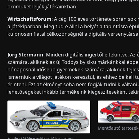
örömüket leljék játékainkban.
Wirtschaftsforum
: A cég 100 éves története során sok
a játékiparban: Meg tud-e állni a helyét a tapintásra épül
különösen fiatal célközönségnél a digitális versenytársa
Jörg Stermann
: Minden digitális ingertől eltekintve: 
számára, akiknek az új Toddys by siku márkánkkal éppen
hónaposnál idősebb gyermekek számára, akiknek fejlesz
ismerniük a világot játékon keresztül, és ehhez be kell t
érinteni. Ezt az élményt soha nem fogják tudni kiváltani a 
lehetőségeket inkább termékeink kiegészítéseként tekin
Mentőautó tartozék
A siku játékrendőrautók az alap