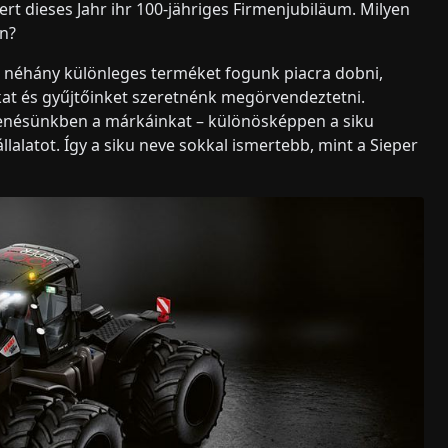
rt dieses Jahr ihr 100-jähriges Firmenjubiläum. Milyen
n?
n néhány különleges terméket fogunk piacra dobni,
kat és gyűjtőinket szeretnénk megörvendeztetni.
enésünkben a márkáinkat – különösképpen a siku
lalatot. Így a siku neve sokkal ismertebb, mint a Sieper