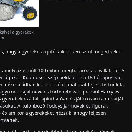
ékaival a gyerekek
got
tos, hogy a gyerekek a játékaikon keresztül megértsék a
, amely az elmúlt 100 évben meghatározta a vállalatot. A
 világukat. Különösen szép példa erre a 18 hónapos kor
ermékcsaládban különböző csapatokat fejlesztettünk ki,
gyiknek saját neve és története van, például Harry és
A gyerekek ezáltal tapinthatóan és játékosan tanulhatják
zgásukat. A különböző Toddys járművek és figurák
 és amikor a gyerekeket nézzük, ahogy teljesen
remtenek.
em előtt tartja a legkisebbek kívánságait és igényeit.