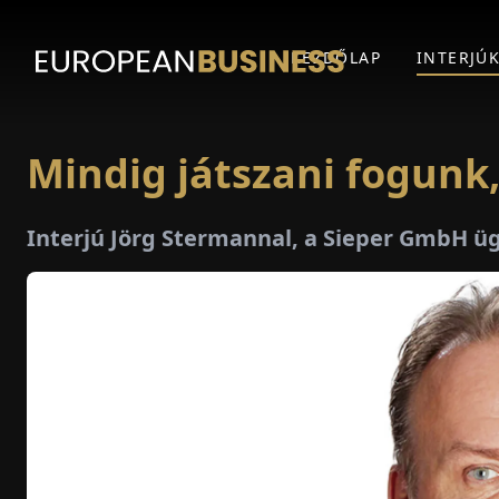
KEZDŐLAP
INTERJÚ
Mindig játszani fogunk,
Interjú Jörg Stermannal, a Sieper GmbH ü