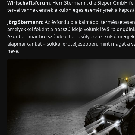
Wirtschaftsforum
: Herr Stermann, die Sieper GmbH feie
tervei vannak ennek a különleges eseménynek a kapcsá
Jörg Stermann
: Az évforduló alkalmából természetese
amelyekkel főként a hosszú ideje velünk lévő rajongóin
Azonban már hosszú ideje hangsúlyozzuk külső megjel
alapmárkánkat – sokkal erőteljesebben, mint magát a vál
neve.