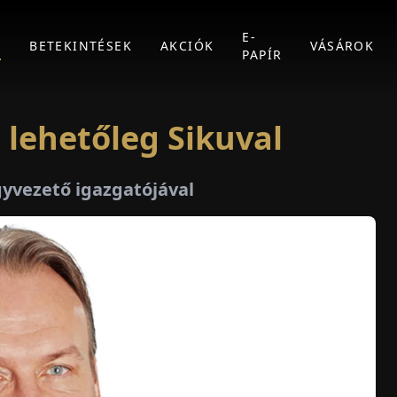
E-
K
BETEKINTÉSEK
AKCIÓK
VÁSÁROK
PAPÍR
 lehetőleg Sikuval
gyvezető igazgatójával