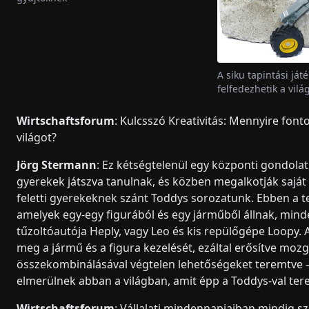
A siku tapintási ját
felfedezhetik a vilá
Wirtschaftsforum
: Kulcsszó Kreativitás: Mennyire fon
világot?
Jörg Stermann
: Ez kétségtelenül egy központi gondolat
gyerekek játszva tanulnak, és közben megalkotják saját
feletti gyerekeknek szánt Toddys sorozatunk. Ebben a t
amelyek egy-egy figurából és egy járműből állnak, minde
tűzoltóautója Heply, vagy Leo és kis repülőgépe Loopy. 
meg a jármű és a figura kezelését, ezáltal erősítve mo
összekombinálásával végtelen lehetőségeket teremtve –
elmerülnek abban a világban, amit épp a Toddys-val te
Wirtschaftsforum
: Vállalati mindennapjaiban mindig sz