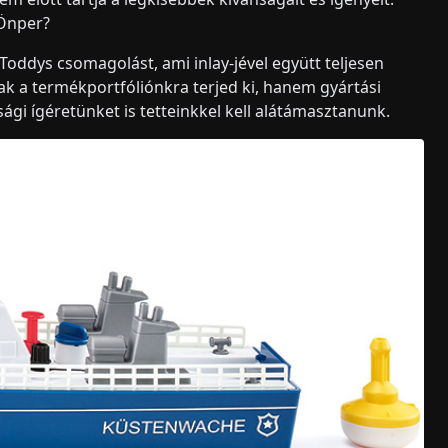
 Önper?
 Toddys csomagolást, ami inlay-jével együtt teljesen
k a termékportfóliónkra terjed ki, hanem gyártási
gi ígéretünket is tetteinkkel kell alátámasztanunk.