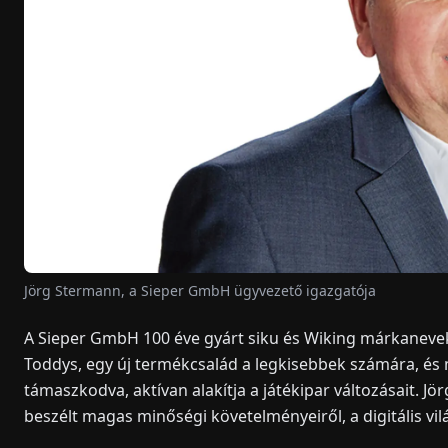
Jörg Stermann, a Sieper GmbH ügyvezető igazgatója
A Sieper GmbH 100 éve gyárt siku és Wiking márkanevek 
Toddys, egy új termékcsalád a legkisebbek számára, és
támaszkodva, aktívan alakítja a játékipar változásait.
beszélt magas minőségi követelményeiről, a digitális vil