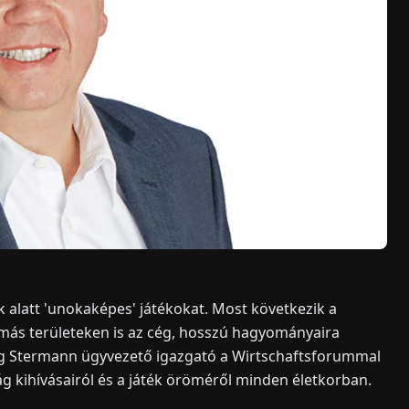
alatt 'unokaképes' játékokat. Most következik a
 más területeken is az cég, hosszú hagyományaira
 Jörg Stermann ügyvezető igazgató a Wirtschaftsforummal
ág kihívásairól és a játék öröméről minden életkorban.