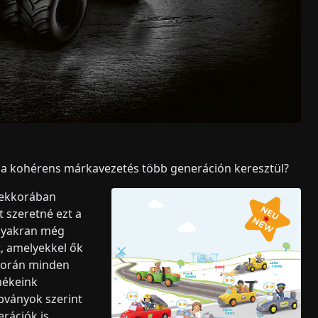
l a kohérens márkavezetés több generáción keresztül?
rmekkorában
t szeretné ezt a
 gyakran még
t, amelyekkel ők
során minden
mékeink
bványok szerint
erációk is