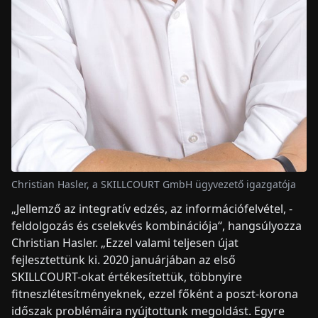
Christian Hasler, a SKILLCOURT GmbH ügyvezető igazgatója
„Jellemző az integratív edzés, az információfelvétel, -
feldolgozás és cselekvés kombinációja“, hangsúlyozza
Christian Hasler. „Ezzel valami teljesen újat
fejlesztettünk ki. 2020 januárjában az első
SKILLCOURT-okat értékesítettük, többnyire
fitneszlétesítményeknek, ezzel főként a poszt-korona
időszak problémáira nyújtottunk megoldást. Egyre