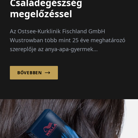
Családegészség
megelőzéssel
Az Ostsee-Kurklinik Fischland GmbH
Wustrowban több mint 25 éve meghatározó
szereplője az anya-apa-gyermek
egészségmegőrzésnek. Dr. ... irányítása alatt
BŐVEBBEN