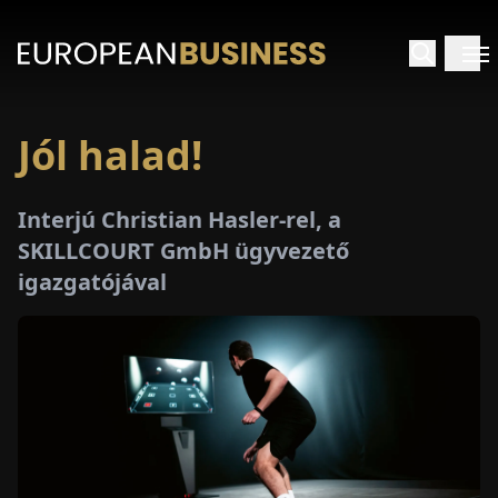
Jól halad!
EZDŐLAP
Interjú Christian Hasler-rel, a
NTERJÚK
SKILLCOURT GmbH ügyvezető
igazgatójával
EKINTÉSEK
AKCIÓK
E-
PAPÍR
ÁSÁROK