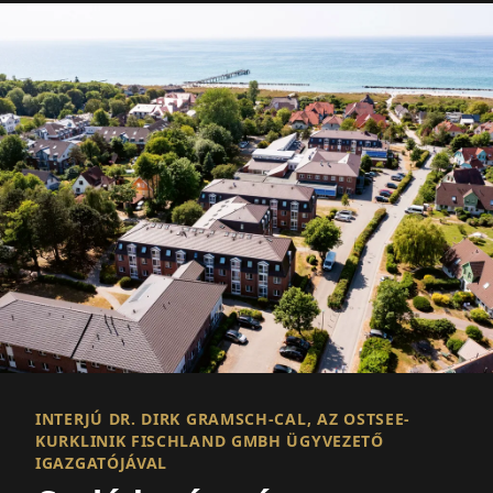
INTERJÚ DR. DIRK GRAMSCH-CAL, AZ OSTSEE-
KURKLINIK FISCHLAND GMBH ÜGYVEZETŐ
IGAZGATÓJÁVAL