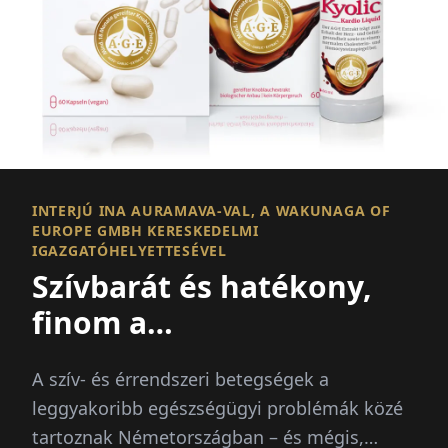
INTERJÚ INA AURAMAVA-VAL, A WAKUNAGA OF
EUROPE GMBH KERESKEDELMI
IGAZGATÓHELYETTESÉVEL
Szívbarát és hatékony,
finom a
mindennapokban
A szív- és érrendszeri betegségek a
leggyakoribb egészségügyi problémák közé
tartoznak Németországban – és mégis,