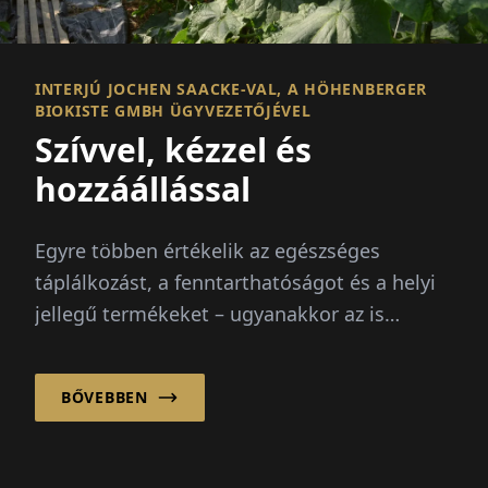
INTERJÚ JOCHEN SAACKE-VAL, A HÖHENBERGER
BIOKISTE GMBH ÜGYVEZETŐJÉVEL
Szívvel, kézzel és
hozzáállással
Egyre többen értékelik az egészséges
táplálkozást, a fenntarthatóságot és a helyi
jellegű termékeket – ugyanakkor az is
fontos, hogy a vásárlás lehetőleg kényelmes
legyen. A bioládák öt...
BŐVEBBEN