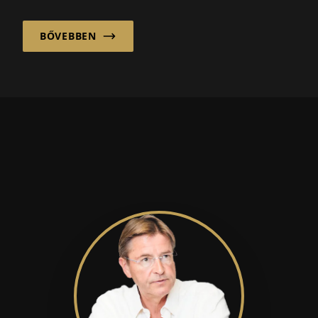
előkelő vezetők közé tartozik...
BŐVEBBEN