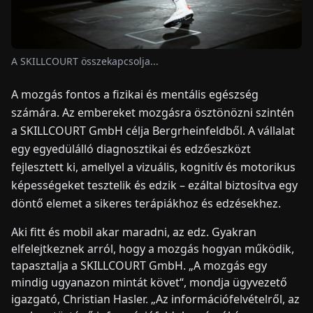
HÍREK
A SKILLCOURT összekapcsolja...
RÓLUNK
A mozgás fontos a fizikai és mentális egészség
számára. Az embereket mozgásra ösztönözni szintén
EN
DE
FR
ES
IT
NL
PL
HU
a SKILLCOURT GmbH célja Bergrheinfeldből. A vállalat
egy egyedülálló diagnosztikai és edzőeszközt
fejlesztett ki, amellyel a vizuális, kognitív és motorikus
KAPCSOLAT
képességeket tesztelik és edzik – ezáltal biztosítva egy
döntő elemet a sikeres terápiákhoz és edzésekhez.
Aki fitt és mobil akar maradni, az edz. Gyakran
elfelejtkeznek arról, hogy a mozgás hogyan működik,
tapasztalja a SKILLCOURT GmbH. „A mozgás egy
mindig ugyanazon mintát követ“, mondja ügyvezető
igazgató, Christian Hasler. „Az információfelvételről, az