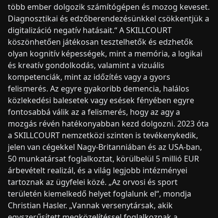
több ember dolgozik számítógépen és mozog keveset.
Diagnosztikai és edzőberendezésünkkel csökkentjük a
digitalizáció negatív hatásait.“ A SKILLCOURT
köszönhetően játékosan tesztelhetők és edzhetők
olyan kognitív képességek, mint a memória, a logikai
és kreatív gondolkodás, valamint a vizuális
kompetenciák, mint az időzítés vagy a gyors
felismerés. Az egyre gyakoribb demencia, halálos
közlekedési balesetek vagy esések fényében egyre
fontosabbá válik az a felismerés, hogy az agy a
mozgás révén hatékonyabban kezd dolgozni. 2023 óta
a SKILLCOURT nemzetközi szinten is tevékenykedik,
jelen van cégekkel Nagy-Britanniában és az USA-ban,
50 munkatársat foglalkoztat, körülbelül 5 millió EUR
árbevételt realizál, és a világ legjobb intézményei
tartoznak az ügyfelei közé. „Az orvosi és sport
területén kiemelkedő helyet foglalunk el“, mondja
Christian Hasler. „Vannak versenytársak, akik
egyszerűsített megközelítéssel foglalkoznak a