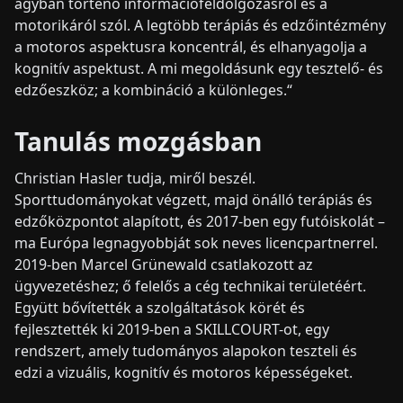
agyban történő információfeldolgozásról és a
motorikáról szól. A legtöbb terápiás és edzőintézmény
a motoros aspektusra koncentrál, és elhanyagolja a
kognitív aspektust. A mi megoldásunk egy tesztelő- és
edzőeszköz; a kombináció a különleges.“
Tanulás mozgásban
Christian Hasler tudja, miről beszél.
Sporttudományokat végzett, majd önálló terápiás és
edzőközpontot alapított, és 2017-ben egy futóiskolát –
ma Európa legnagyobbját sok neves licencpartnerrel.
2019-ben Marcel Grünewald csatlakozott az
ügyvezetéshez; ő felelős a cég technikai területéért.
Együtt bővítették a szolgáltatások körét és
fejlesztették ki 2019-ben a SKILLCOURT-ot, egy
rendszert, amely tudományos alapokon teszteli és
edzi a vizuális, kognitív és motoros képességeket.