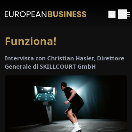
Funziona!
HOME
Intervista con Christian Hasler, Direttore
TERVISTE
Generale di SKILLCOURT GmbH
FONDIMENTI
PECIALI
E-
PAPER
FIERE