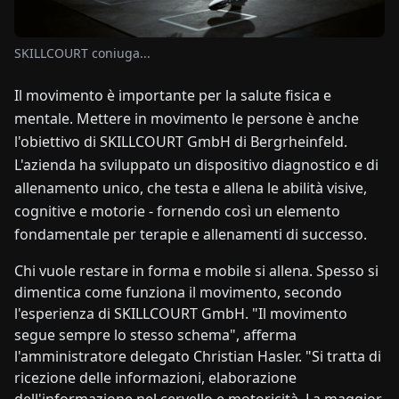
NOTIZIE
SKILLCOURT coniuga...
Il movimento è importante per la salute fisica e
CHI
mentale. Mettere in movimento le persone è anche
SIAMO
l'obiettivo di SKILLCOURT GmbH di Bergrheinfeld.
L'azienda ha sviluppato un dispositivo diagnostico e di
EN
DE
FR
ES
IT
NL
PL
HU
allenamento unico, che testa e allena le abilità visive,
cognitive e motorie - fornendo così un elemento
CONTATTACI
fondamentale per terapie e allenamenti di successo.
Chi vuole restare in forma e mobile si allena. Spesso si
dimentica come funziona il movimento, secondo
l'esperienza di SKILLCOURT GmbH. "Il movimento
segue sempre lo stesso schema", afferma
l'amministratore delegato Christian Hasler. "Si tratta di
ricezione delle informazioni, elaborazione