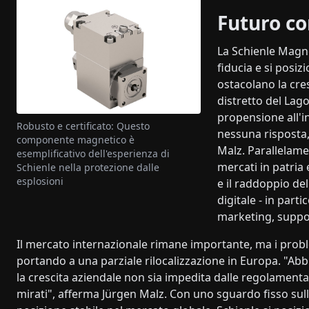
Futuro c
La Schienle Magn
fiducia e si posi
ostacolano la cres
distretto del Lago 
propensione all'i
Robusto e certificato: Questo
nessuna risposta,
componente magnetico è
Malz. Parallelame
esemplificativo dell'esperienza di
mercati in patria 
Schienle nella protezione dalle
esplosioni
e il raddoppio del 
digitale - in part
marketing, suppor
Il mercato internazionale rimane importante, ma i prob
portando a una parziale rilocalizzazione in Europa. "A
la crescita aziendale non sia impedita dalle regolament
mirati", afferma Jürgen Malz. Con uno sguardo fisso sulle