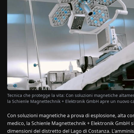
Tecnica che protegge la vita: Con soluzioni magnetiche altament
la Schienle Magnettechnik + Elektronik GmbH apre un nuovo campo
Con soluzioni magnetiche a prova di esplosione, alta c
medico, la Schienle Magnettechnik + Elektronik GmbH s
dimensioni del distretto del Lago di Costanza. L'amminis