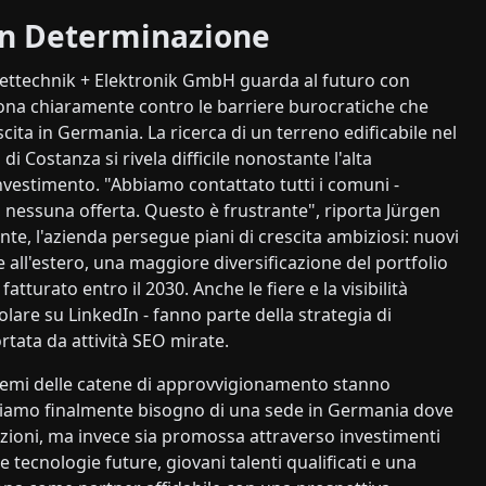
on Determinazione
ettechnik + Elektronik GmbH guarda al futuro con
ziona chiaramente contro le barriere burocratiche che
cita in Germania. La ricerca di un terreno edificabile nel
di Costanza si rivela difficile nonostante l'alta
nvestimento. "Abbiamo contattato tutti i comuni -
 nessuna offerta. Questo è frustrante", riporta Jürgen
nte, l'azienda persegue piani di crescita ambiziosi: nuovi
e all'estero, una maggiore diversificazione del portfolio
fatturato entro il 2030. Anche le fiere e la visibilità
icolare su LinkedIn - fanno parte della strategia di
tata da attività SEO mirate.
lemi delle catene di approvvigionamento stanno
bbiamo finalmente bisogno di una sede in Germania dove
azioni, ma invece sia promossa attraverso investimenti
 tecnologie future, giovani talenti qualificati e una