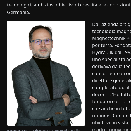
tecnologici, ambiziosi obiettivi di crescita e le condizio
Germania.
Dall'azienda artig
tecnologia magnet
Magnettechnik + 
per terra. Fondat
Hydraulik dal 1998
uno specialista a
derivava dalla te
concorrente di og
direttore general
completato qui il
decenni: 'Ho fatto
fondatore e ho co
che anche in futu
regione.' Con un 
obiettivo in vista
madre, nuovi mer
Jürgen Malz, Direttore Generale della