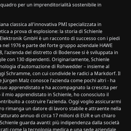
ni quadro per un imprenditorialità sostenibile in
iana classica all'innovativa PMI specializzata in
ica a prova di esplosione: la storia di Schienle
Elektronik GmbH è un racconto di successo con i piedi
a nel 1976 e parte del forte gruppo aziendale HAWE
, l'azienda del distretto di Bodensee si è sviluppata in
gile con 130 dipendenti. Originariamente, Schienle
cnologia d'automazione di Rohwedder – insieme al
gi Schramme, con cui condivide le radici a Markdorf. Il
e Jürgen Malz conosce l'azienda come pochi altri - ha
 suo apprendistato e ha accompagnato la crescita per
 il mio apprendistato in Schienle, ho conosciuto il
ntribuito a costruire l'azienda. Oggi voglio assicurarmi
ro rimanga un datore di lavoro stabile e attraente nella
fatturato annuo di circa 17 milioni di EUR e un chiaro
, Schienle guarda avanti: più indipendenza dalla società
cati come la tecnologia medica e una sede aziendale