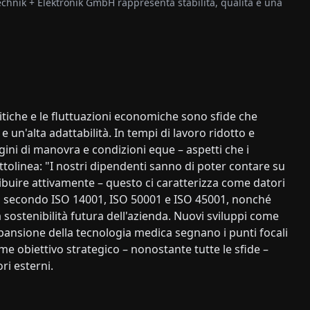
chnik + Elektronik GmbH rappresenta stabilità, qualità e una
litiche e le fluttuazioni economiche sono sfide che
e un'alta adattabilità. In tempi di lavoro ridotto e
rgini di manovra e condizioni eque – aspetti che i
olinea: "I nostri dipendenti sanno di poter contare su
ribuire attivamente – questo ci caratterizza come datori
tali secondo ISO 14001, ISO 50001 e ISO 45001, nonché
 sostenibilità futura dell'azienda. Nuovi sviluppi come
'espansione della tecnologia medica segnano i punti focali
ome obiettivo strategico – nonostante tutte le sfide –
ori esterni.